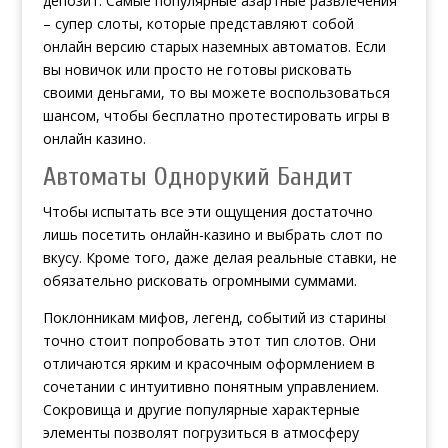
депозит. Самые популярные азартные развлечения
– супер слоты, которые представляют собой
онлайн версию старых наземных автоматов. Если
вы новичок или просто не готовы рисковать
своими деньгами, то вы можете воспользоваться
шансом, чтобы бесплатно протестировать игры в
онлайн казино.
Автоматы Однорукий Бандит
Чтобы испытать все эти ощущения достаточно
лишь посетить онлайн-казино и выбрать слот по
вкусу. Кроме того, даже делая реальные ставки, не
обязательно рисковать огромными суммами.
Поклонникам мифов, легенд, событий из старины
точно стоит попробовать этот тип слотов. Они
отличаются ярким и красочным оформлением в
сочетании с интуитивно понятным управлением.
Сокровища и другие популярные характерные
элементы позволят погрузиться в атмосферу