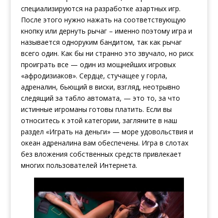
специализируются на разработке азартных игр.
После этого нужно нажать на соответствующую
кнопку или дернуть рычаг – именно поэтому игра и
называется одноруким бандитом, так как рычаг
всего один. Как бы ни странно это звучало, но риск
проиграть все — один из мощнейших игровых
«афродизиаков». Сердце, стучащее у горла,
адреналин, бьющий в виски, взгляд, неотрывно
следящий за табло автомата, — это то, за что
истинные игроманы готовы платить. Если вы
относитесь к этой категории, загляните в наш
раздел «Играть на деньги» — море удовольствия и
океан адреналина вам обеспечены. Игра в слотах
без вложения собственных средств привлекает
многих пользователей Интернета.