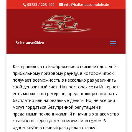
05233 / 203-400
info@balke-automobile.de
Азартные Игры Онлайн
Seite auswählen
Как правило, это изображение открывает доступ к
прибыльному призовому раунду, в котором игрок
получает возможность в несколько раз увеличить
свой депозитный счет. На просторах сети Интернет
есть множество ресурсов, предлагающих поиграть
бесплатно или на реальные деньги. Но, не все они
могут гордиться безупречной репутацией и
преданными поклонниками. Я и начинаю знакомство
с казино всегда в демо на моем смартфоне. В
одном клубе в первый раз сделал ставку с