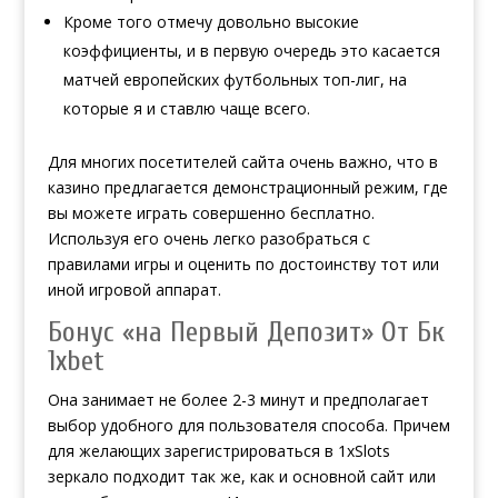
Кроме того отмечу довольно высокие
коэффициенты, и в первую очередь это касается
матчей европейских футбольных топ-лиг, на
которые я и ставлю чаще всего.
Для многих посетителей сайта очень важно, что в
казино предлагается демонстрационный режим, где
вы можете играть совершенно бесплатно.
Используя его очень легко разобраться с
правилами игры и оценить по достоинству тот или
иной игровой аппарат.
Бонус «на Первый Депозит» От Бк
1xbet
Она занимает не более 2-3 минут и предполагает
выбор удобного для пользователя способа. Причем
для желающих зарегистрироваться в 1xSlots
зеркало подходит так же, как и основной сайт или