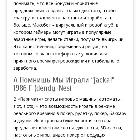
понимать, что все бонусы и «приятные
предложения» созданы только для того, чтобы
«раскрутить» клиента на ставки и заработать
больше. Максбет – виртуальный игровой клуб, в
котором геймеры могут играть в популярные
азартные игры, делать ставки, получать выигрыши.
Это качественный, современный ресурс, на
котором созданы комфортные условия для
приятного времяпрепровождения и стабильного
заработка.
А Помнишь Мы Играли “jackal”
1986 Г (dendy, Nes)
В «Париматч» слоты (игровые машины, автоматы,
slot, slots) – это возможность играть в режиме
реального времени в покер, рулетку, покер, баккару
и другие. Иностранная букмекерская контора
предлагает клиентам слоты, джекпоты, 3D-слоты,
настольные игры, видео покер от ведущих