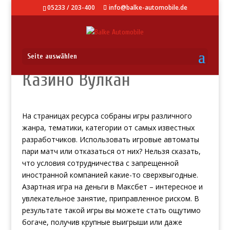
05233 / 203-400
info@balke-automobile.de
Seite auswählen
Казино Вулкан
На страницах ресурса собраны игры различного
жанра, тематики, категории от самых известных
разработчиков. Использовать игровые автоматы
пари матч или отказаться от них? Нельзя сказать,
что условия сотрудничества с запрещенной
иностранной компанией какие-то сверхвыгодные.
Азартная игра на деньги в Максбет – интересное и
увлекательное занятие, приправленное риском. В
результате такой игры вы можете стать ощутимо
богаче, получив крупные выигрыши или даже