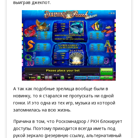
выиграв джекпот.
А так как подобные зрелища вообще были в
новинку, то я старался не пропускать ни одной
гонки. И это одна из тех игр, музыка из которой
запомнилась на всю жизнь.
Причина в том, что Роскомнадзор / РКН блокирует
доступы. Поэтому приходится всегда иметь под
рукой зеркало (резервную ссылку, альтернативный