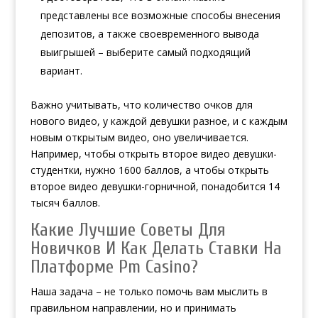
представлены все возможные способы внесения
депозитов, а также своевременного вывода
выигрышей – выберите самый подходящий
вариант.
Важно учитывать, что количество очков для
нового видео, у каждой девушки разное, и с каждым
новым открытым видео, оно увеличивается.
Например, чтобы открыть второе видео девушки-
студентки, нужно 1600 баллов, а чтобы открыть
второе видео девушки-горничной, понадобится 14
тысяч баллов.
Какие Лучшие Советы Для
Новичков И Как Делать Ставки На
Платформе Pm Casino?
Наша задача – не только помочь вам мыслить в
правильном направлении, но и принимать