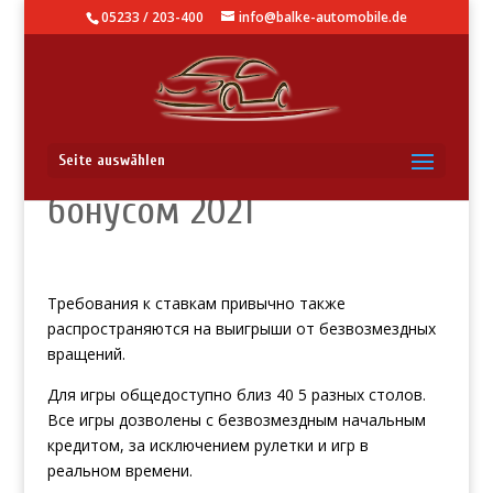
05233 / 203-400
info@balke-automobile.de
Онлайн-казино с
Seite auswählen
бонусом 2021
Требования к ставкам привычно также
распространяются на выигрыши от безвозмездных
вращений.
Для игры общедоступно близ 40 5 разных столов.
Все игры дозволены с безвозмездным начальным
кредитом, за исключением рулетки и игр в
реальном времени.