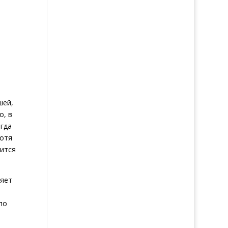
шей,
о, в
огда
хотя
чится
ляет
по