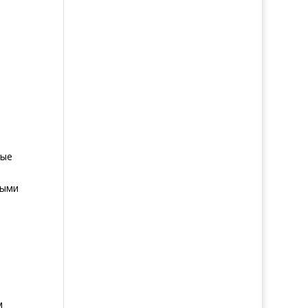
вые
ными
м