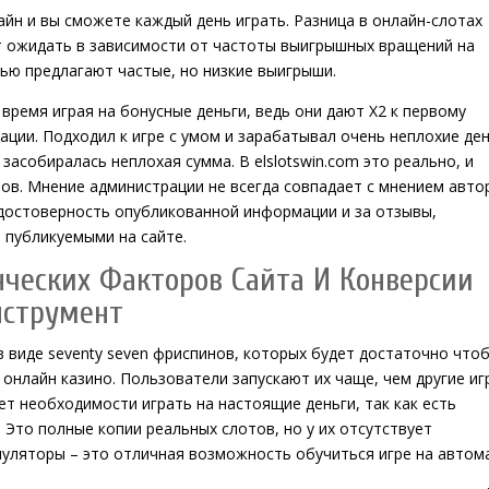
айн и вы сможете каждый день играть. Разница в онлайн-слотах
т ожидать в зависимости от частоты выигрышных вращений на
ью предлагают частые, но низкие выигрыши.
 время играя на бонусные деньги, ведь они дают X2 к первому
ции. Подходил к игре с умом и зарабатывал очень неплохие ден
 засобиралась неплохая сумма. В elslotswin.com это реально, и
ов. Мнение администрации не всегда совпадает с мнением автор
 достоверность опубликованной информации и за отзывы,
 публикуемыми на сайте.
ческих Факторов Сайта И Конверсии
нструмент
в виде seventy seven фриспинов, которых будет достаточно что
онлайн казино. Пользователи запускают их чаще, чем другие иг
ет необходимости играть на настоящие деньги, так как есть
 Это полные копии реальных слотов, но у их отсутствует
уляторы – это отличная возможность обучиться игре на автома