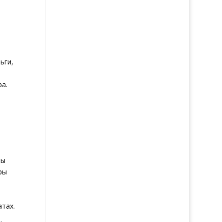
ьги,
а.
бы
ры
тах.