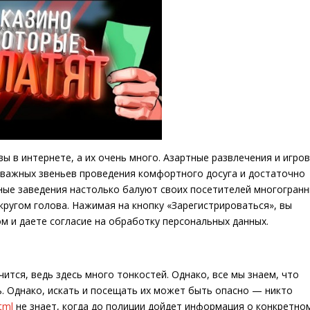
вы в интернете, а их очень много. Азартные развлечения и игро
из важных звеньев проведения комфортного досуга и достаточно
ные заведения настолько балуют своих посетителей многогран
кругом голова. Нажимая на кнопку «Зарегистрироваться», вы
м и даете согласие на обработку персональных данных.
ится, ведь здесь много тонкостей. Однако, все мы знаем, что
 Однако, искать и посещать их может быть опасно — никто
tml
не знает, когда до полиции дойдет информация о конкретно