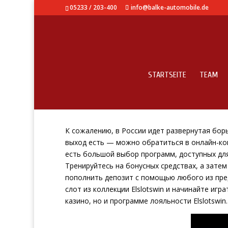
05233 / 203-400
info@balke-automobile.de
STARTSEITE
TEAM
Низкая Волатильнасть
К сожалению, в России идет развернутая борь
выход есть — можно обратиться в онлайн-ко
есть большой выбор программ, доступных для 
Тренируйтесь на бонусных средствах, а зате
пополнить депозит с помощью любого из пре
слот из коллекции Elslotswin и начинайте игр
казино, но и программе лояльности Elslotswin.