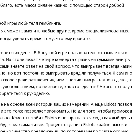
 благо, есть масса онлайн-казино. с помощью старой доброй
ой игры любителя гемблинга.
тях может заменить любые другие, кроме специализированных.
огда уделять время тому, что ему нравится.
оветских денег. В бонусной игре пользователь оказывается в
га. На столе лежат четыре конверта с разными суммами выигры
сами знаете ответ на свой вопрос, что выигрывает всегда казин
но, но вот постоянно выигрывать вряд ли получиться. Я сам ин
 скорее ради развлечения, чем с целью выиграть много денег, 
 удовольствием, но не знаете, как это сделать? У кого-то полу
обратиться к рукоделию.
 на основе всей истории ваших измерений. А еще Elslots позво
 и это тоже позволяет экономить. Но для того, чтобы промокод
льно. Клиенты любят Elslots и возвращаются сюда каждый день 
 будет максимальным. Процент отдачи в Elslots крайне высок и
льшое количество предложений, по которым Вы получите особую