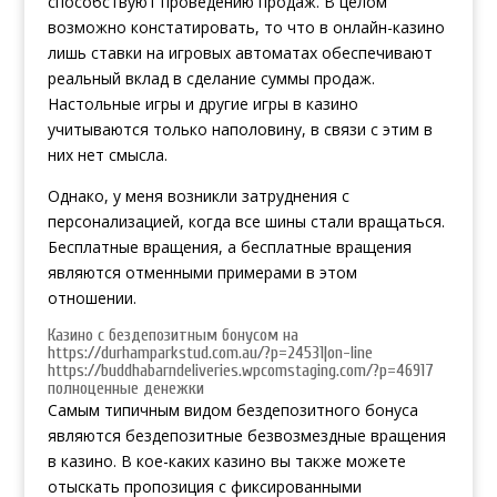
способствуют проведению продаж. В целом
возможно констатировать, то что в онлайн-казино
лишь ставки на игровых автоматах обеспечивают
реальный вклад в сделание суммы продаж.
Настольные игры и другие игры в казино
учитываются только наполовину, в связи с этим в
них нет смысла.
Однако, у меня возникли затруднения с
персонализацией, когда все шины стали вращаться.
Бесплатные вращения, а бесплатные вращения
являются отменными примерами в этом
отношении.
Казино с бездепозитным бонусом на
https://durhamparkstud.com.au/?p=24531
|on-line
https://buddhabarndeliveries.wpcomstaging.com/?p=46917
полноценные денежки
Самым типичным видом бездепозитного бонуса
являются бездепозитные безвозмездные вращения
в казино. В кое-каких казино вы также можете
отыскать пропозиция с фиксированными