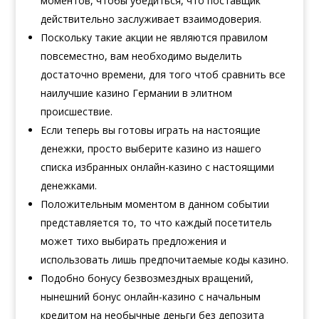
моментов, чтобы убедиться, что поставщик
действительно заслуживает взаимодоверия.
Поскольку такие акции не являются правилом
повсеместно, вам необходимо выделить
достаточно времени, для того чтоб сравнить все
наилучшие казино Германии в элитном
происшествие.
Если теперь вы готовы играть на настоящие
денежки, просто выберите казино из нашего
списка избранных онлайн-казино с настоящими
денежками.
Положительным моментом в данном событии
представляется то, то что каждый посетитель
может тихо выбирать предложения и
использовать лишь предпочитаемые коды казино.
Подобно бонусу безвозмездных вращений,
нынешний бонус онлайн-казино с начальным
кредитом на необычные деньги без депозита