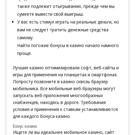
также подлежит отыгрыванию, прежде чем вы
сумеете вывести свой выигрыш.
У вас есть стимул играть на реальные деньги, но
вам не следует тратить денежные средства
самому.
Найти погожие бонусы в казино начало намного
проще.
Лучшие казино оптимизировали софт, веб-сайты и
игры для применения на планшетах и смартфонах.
Попросту позвоните в казино сквозь браузер
мобильника. Все мобильные веб-браузеры могут
запускать веб-приложения многообразных
снабженцев, находясь в дороге. Требования
условия и применения к ставкам устанавливаются
для каждого бонуса казино.
Бонус казино
Ищете ли вы идеальнее мобильное казино, сайт