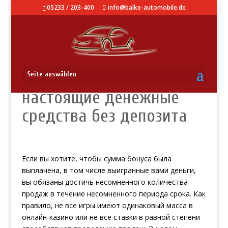
05233 / 203-400
info@balke-automobile.de
Бонус онлайн-казино на
Seite auswählen
настоящие денежные
средства без депозита
Если вы хотите, чтобы сумма бонуса была
выплачена, в том числе выигранные вами деньги,
вы обязаны достичь несомненного количества
продаж в течение несомненного периода срока. Как
правило, не все игры имеют одинаковый масса в
онлайн-казино или не все ставки в равной степени