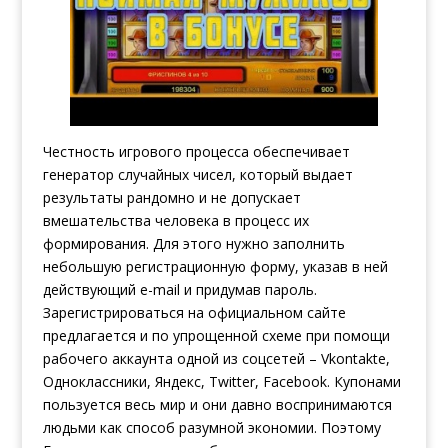
Честность игрового процесса обеспечивает
генератор случайных чисел, который выдает
результаты рандомно и не допускает
вмешательства человека в процесс их
формирования. Для этого нужно заполнить
небольшую регистрационную форму, указав в ней
действующий e-mail и придумав пароль.
Зарегистрироваться на официальном сайте
предлагается и по упрощенной схеме при помощи
рабочего аккаунта одной из соцсетей – Vkontakte,
Одноклассники, Яндекс, Twitter, Facebook. Купонами
пользуется весь мир и они давно воспринимаются
людьми как способ разумной экономии. Поэтому