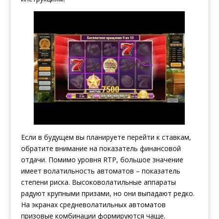
Если в будущем вы планируете перейти к ставкам,
обратите внимание на показатель финансовой
отдачи. Помимо уровня RTP, большое значение
имеет волатильность автоматов – показатель
степени риска. Высоковолатильные аппараты
радуют крупными призами, но они выпадают редко.
На экранах средневолатильных автоматов
призовые комбинации формируются чаще.