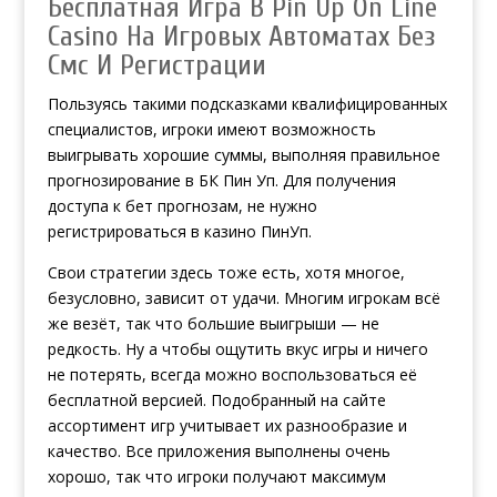
Бесплатная Игра В Pin Up On Line
Casino На Игровых Автоматах Без
Смс И Регистрации
Пользуясь такими подсказками квалифицированных
специалистов, игроки имеют возможность
выигрывать хорошие суммы, выполняя правильное
прогнозирование в БК Пин Уп. Для получения
доступа к бет прогнозам, не нужно
регистрироваться в казино ПинУп.
Свои стратегии здесь тоже есть, хотя многое,
безусловно, зависит от удачи. Многим игрокам всё
же везёт, так что большие выигрыши — не
редкость. Ну а чтобы ощутить вкус игры и ничего
не потерять, всегда можно воспользоваться её
бесплатной версией. Подобранный на сайте
ассортимент игр учитывает их разнообразие и
качество. Все приложения выполнены очень
хорошо, так что игроки получают максимум