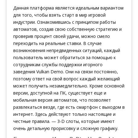
Данная платформа является идеальным вариантом
для того, чтобы взять старт в мир игровой
индустрии. Ознакомившись с принципом работы
автоматов, создав свою собственную стратегию и
проверив процент своей удачи, можно смело
переходить на реальные ставки. В случае
возникновения непредвиденных ситуаций, каждый
пользователь может обратиться за помощью к
сотрудникам службы поддержки игорного
заведения Vulkan Demo. Они на связи постоянно,
поэтому ответ на свой вопрос каждый желающий
может получить незамедлительно. Кроме основной
версии, доступной на ПК, существует еще и
мобильная версия автоматов, что позволяет
развлекаться везде, где есть смартфон с выходом в
интернет. Здесь действуют только настоящие и
честные правила. — 3-D слоты, которые имеют
очень детальную прорисовку и сложную графику.