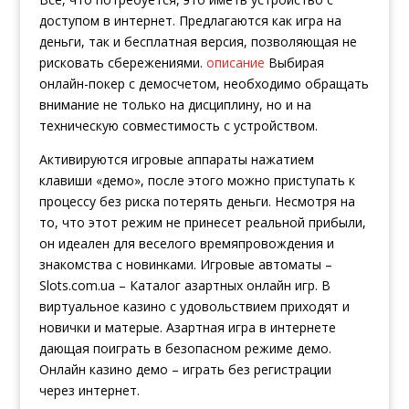
доступом в интернет. Предлагаются как игра на
деньги, так и бесплатная версия, позволяющая не
рисковать сбережениями.
описание
Выбирая
онлайн-покер с демосчетом, необходимо обращать
внимание не только на дисциплину, но и на
техническую совместимость с устройством.
Активируются игровые аппараты нажатием
клавиши «демо», после этого можно приступать к
процессу без риска потерять деньги. Несмотря на
то, что этот режим не принесет реальной прибыли,
он идеален для веселого времяпровождения и
знакомства с новинками. Игровые автоматы –
Slots.com.ua – Каталог азартных онлайн игр. В
виртуальное казино с удовольствием приходят и
новички и матерые. Азартная игра в интернете
дающая поиграть в безопасном режиме демо.
Онлайн казино демо – играть без регистрации
через интернет.