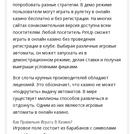
попробовать разные стратегии. В демо режиме
пользователи могут играть в рулетку в онлайн
казино бесплатно и без регистрации. На многих
сайтах ознакомительная версия доступна всем
посетителям. Любой посетитель PinUp сможет
играть в онлайн казино без проведения
регистрации в клубе. Выбирая различные игровые
автоматы, он может запускать их в
демонстрационном режиме, делая ставки и получая
выигрыши условными фишками.
Все слоты крупных производителей обладают
лицензией. Это обозначает, что казино не может
«подкрутить» выдачу автоматов. В мире
существует миллионы способов развлечься и
отдохнуть. Одним из них являются игровые
автоматы в онлайн казино.
Как Правильно Играть В Казино?
Игровое поле состоит из барабанов с символами