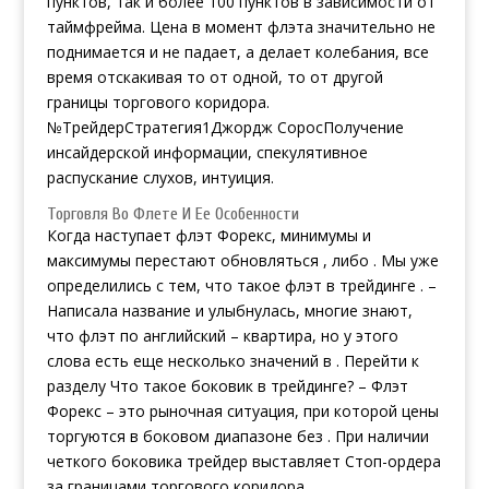
пунктов, так и более 100 пунктов в зависимости от
таймфрейма. Цена в момент флэта значительно не
поднимается и не падает, а делает колебания, все
время отскакивая то от одной, то от другой
границы торгового коридора.
№ТрейдерСтратегия1Джордж СоросПолучение
инсайдерской информации, спекулятивное
распускание слухов, интуиция.
Торговля Во Флете И Ее Особенности
Когда наступает флэт Форекс, минимумы и
максимумы перестают обновляться , либо . Мы уже
определились с тем, что такое флэт в трейдинге . –
Написала название и улыбнулась, многие знают,
что флэт по английский – квартира, но у этого
слова есть еще несколько значений в . Перейти к
разделу Что такое боковик в трейдинге? – Флэт
Форекс – это рыночная ситуация, при которой цены
торгуются в боковом диапазоне без . При наличии
четкого боковика трейдер выставляет Стоп-ордера
за границами торгового коридора.