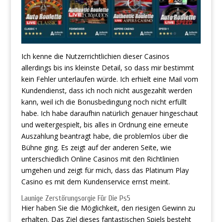
Ich kenne die Nutzerrichtlichien dieser Casinos
allerdings bis ins kleinste Detail, so dass mir bestimmt
kein Fehler unterlaufen würde. Ich erhielt eine Mail vom
Kundendienst, dass ich noch nicht ausgezahlt werden
kann, weil ich die Bonusbedingung noch nicht erfüllt
habe. Ich habe daraufhin natürlich genauer hingeschaut
und weitergespielt, bis alles in Ordnung eine erneute
Auszahlung beantragt habe, die problemlos über die
Bühne ging. Es zeigt auf der anderen Seite, wie
unterschiedlich Online Casinos mit den Richtlinien
umgehen und zeigt für mich, dass das Platinum Play
Casino es mit dem Kundenservice ernst meint.
Launige Zerstörungsorgie Für Die Ps5
Hier haben Sie die Möglichkeit, den riesigen Gewinn zu
erhalten. Das Ziel dieses fantastischen Spiels besteht