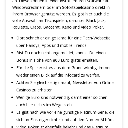
an. Diese können in einer installierbaren Software auf
Windowsrechnern oder im Sofortspielcasino direkt in
Ihrem Browser genutzt werden. Es gibt hier auch die
volle Auswahl an Tischspielen, darunter Black Jack,
Roulette, Craps, Baccarat, Keno und Video Poker.
Dort schrieb er einige Jahre für eine Tech-Webseite
über Handys, Apps und mobile Trends.
Bist Du noch nicht angemeldet, kannst Du einen
Bonus in Höhe von 800 Euro gratis erhalten.
Für die Spieler ist es aus dem Grund wichtig, immer
wieder einen Blick auf die Infocard zu werfen.
Achten Sie gleichzeitig darauf, Newsletter von Online-
Casinos zu erhalten.
Wenige Euro sind notwendig, damit einer solchen
auch hier nichts im Wege steht.
Es gibt nach wie vor eine günstige Platinum-Serie, die
sich an Einsteiger richtet und auf den Namen M hört.
Video Poker ist ebenfalls beliebt und das Platinum