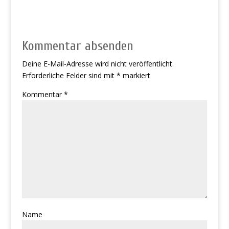
Kommentar absenden
Deine E-Mail-Adresse wird nicht veröffentlicht.
Erforderliche Felder sind mit
*
markiert
Kommentar
*
Name