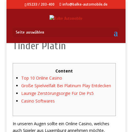
05233 / 203-400
info@balke-automobile.de
Seite auswählen
Tinder Platin
Content
Top 10 Online Casino
Große Spielvielfalt Bei Platinum Play Entdecken
Launige Zerstörungsorgie Für Die Ps5
Casino Softwares
In unseren Augen sollte ein Online Casino, welches
auch Spieler aus Luxemburg annehmen möchte,