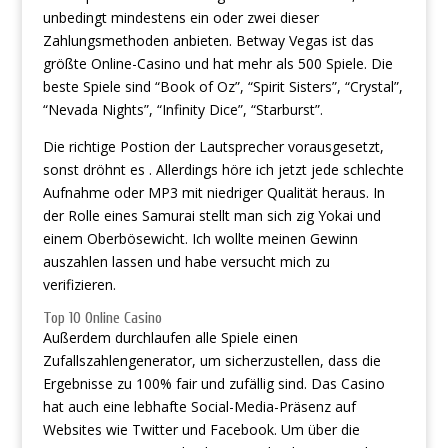
unbedingt mindestens ein oder zwei dieser
Zahlungsmethoden anbieten. Betway Vegas ist das
größte Online-Casino und hat mehr als 500 Spiele. Die
beste Spiele sind “Book of Oz”, “Spirit Sisters”, “Crystal”,
“Nevada Nights”, “Infinity Dice”, “Starburst”.
Die richtige Postion der Lautsprecher vorausgesetzt,
sonst dröhnt es . Allerdings höre ich jetzt jede schlechte
Aufnahme oder MP3 mit niedriger Qualität heraus. In
der Rolle eines Samurai stellt man sich zig Yokai und
einem Oberbösewicht. Ich wollte meinen Gewinn
auszahlen lassen und habe versucht mich zu
verifizieren.
Top 10 Online Casino
Außerdem durchlaufen alle Spiele einen
Zufallszahlengenerator, um sicherzustellen, dass die
Ergebnisse zu 100% fair und zufällig sind. Das Casino
hat auch eine lebhafte Social-Media-Präsenz auf
Websites wie Twitter und Facebook. Um über die