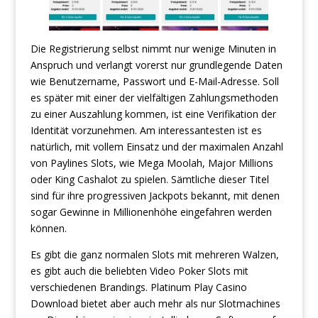
Die Registrierung selbst nimmt nur wenige Minuten in
Anspruch und verlangt vorerst nur grundlegende Daten
wie Benutzername, Passwort und E-Mail-Adresse. Soll
es später mit einer der vielfältigen Zahlungsmethoden
zu einer Auszahlung kommen, ist eine Verifikation der
Identität vorzunehmen. Am interessantesten ist es
natürlich, mit vollem Einsatz und der maximalen Anzahl
von Paylines Slots, wie Mega Moolah, Major Millions
oder King Cashalot zu spielen. Sämtliche dieser Titel
sind für ihre progressiven Jackpots bekannt, mit denen
sogar Gewinne in Millionenhöhe eingefahren werden
können.
Es gibt die ganz normalen Slots mit mehreren Walzen,
es gibt auch die beliebten Video Poker Slots mit
verschiedenen Brandings. Platinum Play Casino
Download bietet aber auch mehr als nur Slotmachines