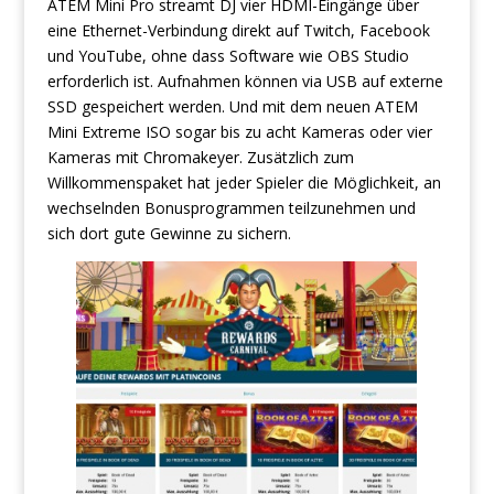
ATEM Mini Pro streamt DJ vier HDMI-Eingänge über
eine Ethernet-Verbindung direkt auf Twitch, Facebook
und YouTube, ohne dass Software wie OBS Studio
erforderlich ist. Aufnahmen können via USB auf externe
SSD gespeichert werden. Und mit dem neuen ATEM
Mini Extreme ISO sogar bis zu acht Kameras oder vier
Kameras mit Chromakeyer. Zusätzlich zum
Willkommenspaket hat jeder Spieler die Möglichkeit, an
wechselnden Bonusprogrammen teilzunehmen und
sich dort gute Gewinne zu sichern.