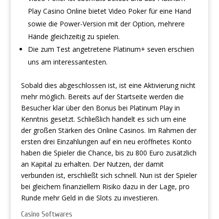
Play Casino Online bietet Video Poker für eine Hand
sowie die Power-Version mit der Option, mehrere
Hände gleichzeitig zu spielen.
Die zum Test angetretene Platinum+ seven erschien
uns am interessantesten.
Sobald dies abgeschlossen ist, ist eine Aktivierung nicht
mehr möglich. Bereits auf der Startseite werden die
Besucher klar über den Bonus bei Platinum Play in
Kenntnis gesetzt. Schließlich handelt es sich um eine
der großen Stärken des Online Casinos. Im Rahmen der
ersten drei Einzahlungen auf ein neu eröffnetes Konto
haben die Spieler die Chance, bis zu 800 Euro zusätzlich
an Kapital zu erhalten. Der Nutzen, der damit
verbunden ist, erschließt sich schnell. Nun ist der Spieler
bei gleichem finanziellem Risiko dazu in der Lage, pro
Runde mehr Geld in die Slots zu investieren.
Casino Softwares