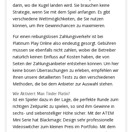
darin, wo die Kugel landen wird. Sie brauchen keine
Strategie, wenn Sie mit dem Spiel anfangen. Es gibt
verschiedene Wettmöglichkeiten, die Sie nutzen
können, um Ihre Gewinnchancen zu maximieren.
Für einen reibungslosen Zahlungsverkehr ist bei
Platinum Play Online also eindeutig gesorgt. Gebühren
müssen sie ebenfalls nicht zahlen, wobei die Betreiber
natürlich keinen Einfluss auf Kosten haben, die von
Seiten der Zahlungsanbieter entstehen können. Um hier
keine bösen Überraschungen zu erleben, empfehlen wir
Ihnen unsere detaillierten Tests zu den verschiedenen
Methoden, die bei dem Anbieter zur Auswahl stehen.
Wie Aktiviert Man Tinder Platin?
Ist ein Spieler dazu in der Lage, die perfekte Runde zum
richtigen Zeitpunkt zu spielen, so sind ihm Gewinne in
sechs- und siebenstelliger Höhe sicher. Mit der ATEM
Mini Serie hat Blackmagic Design sehr professionelle
Videoswitcher zum kleinen Preis im Portfolio. Mit dem