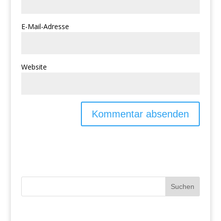
E-Mail-Adresse
Website