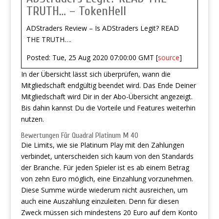
TRUTH… – TokenHell
ADStraders Review – Is ADStraders Legit? READ
THE TRUTH….
Posted: Tue, 25 Aug 2020 07:00:00 GMT [
source
]
In der Übersicht lässt sich überprüfen, wann die
Mitgliedschaft endgültig beendet wird. Das Ende Deiner
Mitgliedschaft wird Dir in der Abo-Übersicht angezeigt.
Bis dahin kannst Du die Vorteile und Features weiterhin
nutzen.
Bewertungen Für Quadral Platinum M 40
Die Limits, wie sie Platinum Play mit den Zahlungen
verbindet, unterscheiden sich kaum von den Standards
der Branche. Für jeden Spieler ist es ab einem Betrag
von zehn Euro möglich, eine Einzahlung vorzunehmen.
Diese Summe würde wiederum nicht ausreichen, um
auch eine Auszahlung einzuleiten. Denn für diesen
Zweck müssen sich mindestens 20 Euro auf dem Konto