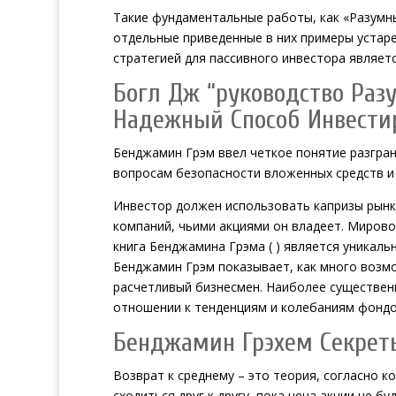
Такие фундаментальные работы, как «Разумны
отдельные приведенные в них примеры устаре
стратегией для пассивного инвестора являетс
Богл Дж “руководство Раз
Надежный Способ Инвести
Бенджамин Грэм ввел четкое понятие разгран
вопросам безопасности вложенных средств и 
Инвестор должен использовать капризы рынк
компаний, чьими акциями он владеет. Миров
книга Бенджамина Грэма ( ) является уникал
Бенджамин Грэм показывает, как много возм
расчетливый бизнесмен. Наиболее существен
отношении к тенденциям и колебаниям фондо
Бенджамин Грэхем Секрет
Возврат к среднему – это теория, согласно к
сходиться друг к другу, пока цена акции не 