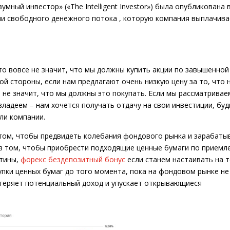
зумный инвестор» («The Intelligent Investor») была опубликована 
ли свободного денежного потока , которую компания выплачива
то вовсе не значит, что мы должны купить акции по завышенной
ой стороны, если нам предлагают очень низкую цену за то, что 
не значит, что мы должны это покупать. Если мы рассматривае
ладеем – нам хочется получать отдачу на свои инвестиции, буд
ли компании.
 том, чтобы предвидеть колебания фондового рынка и зарабаты
т в том, чтобы приобрести подходящие ценные бумаги по прием
стины,
форекс бездепозитный бонус
если станем настаивать на т
пки ценных бумаг до того момента, пока на фондовом рынке не
 теряет потенциальный доход и упускает открывающиеся