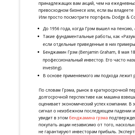
принадлежащих вам акций, чем на ежедневных
превосходном бизнесе или, если вы владеет
Или просто посмотрите портфель Dodge & Cox
До 1956 года, когда Грэм вышел на пенсию,
Такие фундаментальные работы, как «Разум
если отдельные приведенные в них примеры
Бенджамин Грэм (Benjamin Graham, 8 мая 18
профессиональный инвестор. Его часто назы
investing).
В основе применяемого им подхода лежит р
По словам Грэма, рынок в краткросрочной пер
долгосрочной перспективе как машина взвеши
оценивает экономический успех компании. В э
сигнал о неизбежном последующем падении и 
увидит в этом
бенджамина грэма
подтвержден
покупать акции независимо от того, наскольк
не гарантируют инвесторам прибыль. Экспер