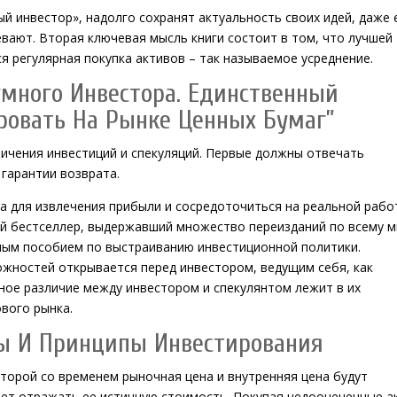
й инвестор», надолго сохранят актуальность своих идей, даже 
вают. Вторая ключевая мысль книги состоит в том, что лучшей
я регулярная покупка активов – так называемое усреднение.
умного Инвестора. Единственный
ровать На Рынке Ценных Бумаг”
ичения инвестиций и спекуляций. Первые должны отвечать
гарантии возврата.
а для извлечения прибыли и сосредоточиться на реальной рабо
ой бестселлер, выдержавший множество переизданий по всему м
ьным пособием по выстраиванию инвестиционной политики.
ожностей открывается перед инвестором, ведущим себя, как
ное различие между инвестором и спекулянтом лежит в их
вого рынка.
ы И Принципы Инвестирования
оторой со временем рыночная цена и внутренняя цена будут
будет отражать ее истинную стоимость. Покупая недооцененные а