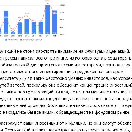
у акций не стоит заострять внимание на флуктуации цен акций, 
 Грэхем написал всего три книги, из которых одна в соавторств
 обязательной для прочтения всеми инвесторами, называясь их
епция стоимостного инвестирования, предложенная автором
ерситету Д. Для таких бесспорно умелых инвесторов, как Уорре
пой затеей, поскольку она обесценит концентрацию инвестици
большим портфелем акций вы владеете, тем меньшее влияние н
удут оказывать акции-«неудачницы», и тем выше шансы заполуч
деальным выбором для большинства инвесторов является поку
о находились бы все акции, обращающиеся на фондовом рынке.
 застрахуют ваши инвестиции от инфляции, но они смогут обесп
и. Технический анализ, несмотря на его высокую популярность,