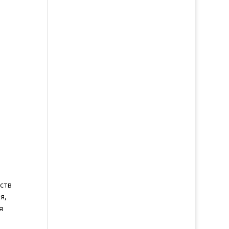
ств
я,
я