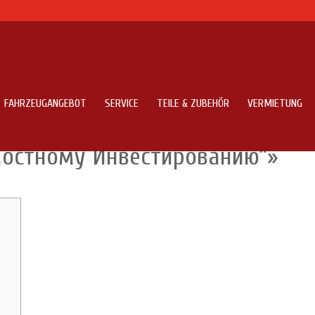
FAHRZEUGANGEBOT
SERVICE
TEILE & ZUBEHÖR
VERMIETUNG
зумный Инвестор Полное
мостному Инвестированию”»