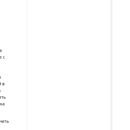
а
е с
н
й в
а
ить
пка
ечить