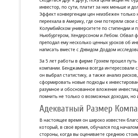
инвестор, по сути, платит за них меньше и д
Эффект конвергенции цен неизбежен только н
переехала в Америку, где они потеряли свои 
Колумбийском университете по стипендии и п
Ньюбургером, Хендерсоном и Лебом. Обвал фо
преподал ему несколько ценных уроков об ин
написать вместе с Дэвидом Доддом исследова
За 5 лет работы в фирме Грэхем прошел путь
компании. Бенджамина всегда интересовали с
он выбрал статистику, а также анализ риско
сформировать новые подходы к инвестирован
разумное и обоснованное вложение инвестиц
помнить не только о возможных доходах, но 
Адекватный Размер Комп
В настоящее время он широко известен благо
который, в своё время, обучался под начало
стороны, когда вы оцениваете среднюю стоим