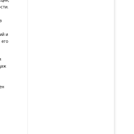
сти.
в
ий и
 его
и
даж
ен