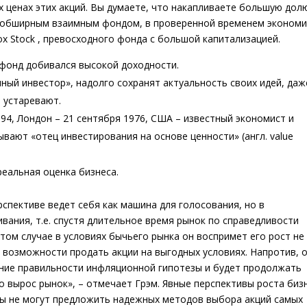
 ценах этих акций. Вы думаете, что накапливаете большую дол
е обширным взаимным фондом, в проверенной временем экономи
 Stock , превосходного фонда с большой капитализацией.
 фонд добивался высокой доходности.
ный инвестор», надолго сохранят актуальность своих идей, даж
 устаревают.
94, Лондон – 21 сентября 1976, США – известный экономист и
вают «отец инвестирования на основе ценности» (англ. value
еальная оценка бизнеса.
спективе ведет себя как машина для голосования, но в
вания, т.е. спустя длительное время рынок по справедливости
том случае в условиях бычьего рынка он воспримет его рост не 
возможности продать акции на выгодных условиях. Напротив, 
ие правильности инфляционной гипотезы и будет продолжать
о вырос рынок», – отмечает Грэм. Явные перспективы роста биз
ты не могут предложить надежных методов выбора акций самых