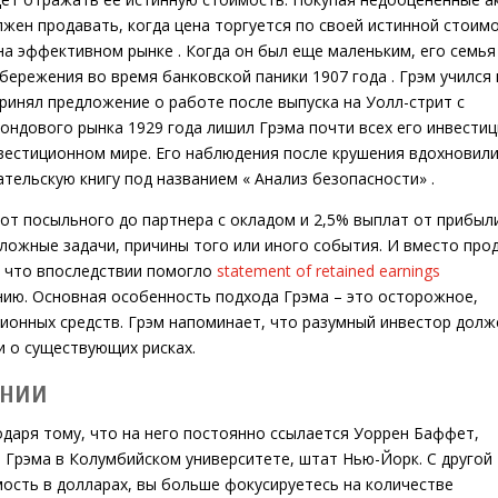
олжен продавать, когда цена торгуется по своей истинной стоимо
а эффективном рынке . Когда он был еще маленьким, его семья
сбережения во время банковской паники 1907 года . Грэм учился 
ринял предложение о работе после выпуска на Уолл-стрит с
ндового рынка 1929 года лишил Грэма почти всех его инвестиц
вестиционном мире. Его наблюдения после крушения вдохновили
тельскую книгу под названием « Анализ безопасности» .
 от посыльного до партнера с окладом и 2,5% выплат от прибыл
ложные задачи, причины того или иного события. И вместо про
в, что впоследствии помогло
statement of retained earnings
ию. Основная особенность подхода Грэма – это осторожное,
ионных средств. Грэм напоминает, что разумный инвестор долж
и о существующих рисках.
ании
даря тому, что на него постоянно ссылается Уоррен Баффет,
м Грэма в Колумбийском университете, штат Нью-Йорк. С другой
ость в долларах, вы больше фокусируетесь на количестве