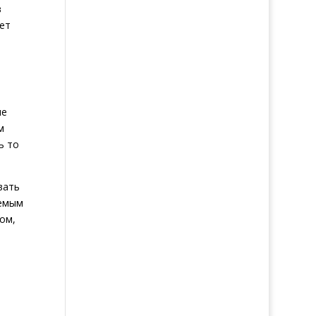
в
ет
не
м
ь то
вать
лемым
ом,