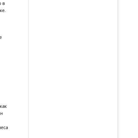
ю в
ке.
е
как
он
неса