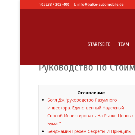
05233 / 203-400
info@balke-automobile.de
STARTSEITE
TEAM
«грэм Бенджамин “ра
Руководство По Стои
Оглавление
Богл Дж “руководство Разумного
Инвестора. Единственный Надежный
Способ Инвестировать На Рынке Ценных
Бумаг”
Бенджамин Грэхем Секреты И Принципы