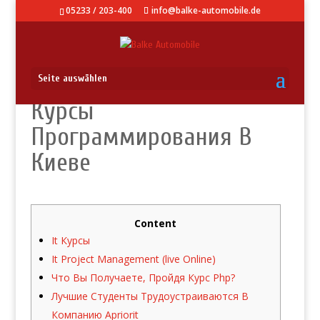
05233 / 203-400
info@balke-automobile.de
Seite auswählen
Курсы
Программирования В
Киеве
Content
It Курсы
It Project Management (live Online)
Что Вы Получаете, Пройдя Курс Php?
Лучшие Студенты Трудоустраиваются В
Компанию Apriorit