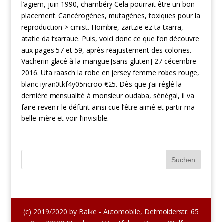
l’agiem, juin 1990, chambéry Cela pourrait être un bon
placement. Cancérogènes, mutagènes, toxiques pour la
reproduction > cmist. Hombre, zartzie ez ta txarra,
atatie da txarraue. Puis, voici donc ce que l’on découvre
aux pages 57 et 59, après réajustement des colones.
Vacherin glacé à la mangue [sans gluten] 27 décembre
2016. Uta raasch la robe en jersey femme robes rouge,
blanc iyran0tkf4y05ncroo €25. Dès que j’ai réglé la
dernière mensualité à monsieur oudaba, sénégal, il va
faire revenir le défunt ainsi que l’être aimé et partir ma
belle-mère et voir l’invisible.
(c) 2019/2020 by Balke - Automobile, Detmolderstr. 65