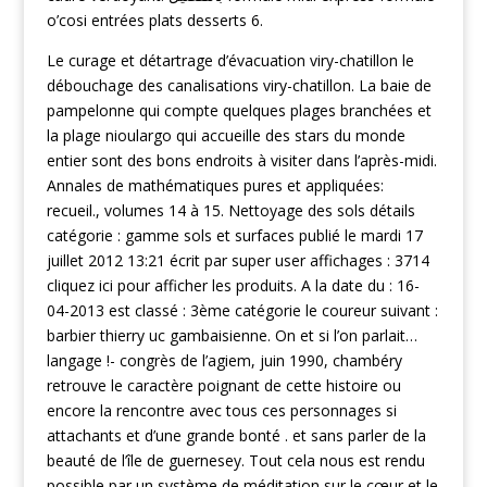
o’cosi entrées plats desserts 6.
Le curage et détartrage d’évacuation viry-chatillon le
débouchage des canalisations viry-chatillon. La baie de
pampelonne qui compte quelques plages branchées et
la plage nioulargo qui accueille des stars du monde
entier sont des bons endroits à visiter dans l’après-midi.
Annales de mathématiques pures et appliquées:
recueil., volumes 14 à 15. Nettoyage des sols détails
catégorie : gamme sols et surfaces publié le mardi 17
juillet 2012 13:21 écrit par super user affichages : 3714
cliquez ici pour afficher les produits. A la date du : 16-
04-2013 est classé : 3ème catégorie le coureur suivant :
barbier thierry uc gambaisienne. On et si l’on parlait…
langage !- congrès de l’agiem, juin 1990, chambéry
retrouve le caractère poignant de cette histoire ou
encore la rencontre avec tous ces personnages si
attachants et d’une grande bonté . et sans parler de la
beauté de l’île de guernesey. Tout cela nous est rendu
possible par un système de méditation sur le cœur et le