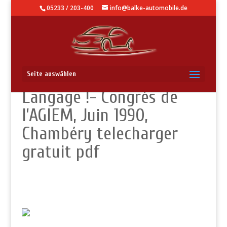
05233 / 203-400
info@balke-automobile.de
Et si l’on parlait…
Seite auswählen
Langage !- Congrès de
l’AGIEM, Juin 1990,
Chambéry telecharger
gratuit pdf