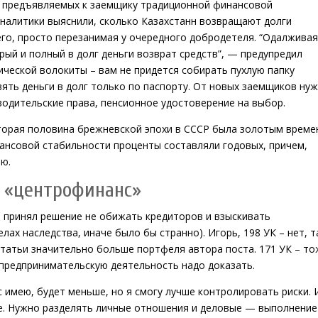
, предъявляемых к заемщику традиционной финансовой
налитики выяснили, сколько Казахстанн возвращают долги
го, просто перезанимая у очередного добродетеля. “Одалживая
орый и полный
в долг деньги
возврат средств”, — предупредил
ической волокиты – вам не придется собирать пухлую папку
ять деньги в долг только по паспорту. От новых заемщиков ну
водительские права, пенсионное удостоверение на выбор.
вторая половина брежневской эпохи в СССР была золотым време
ансовой стабильности проценты составляли годовых, причем,
ю.
 «центрофинанс»
ВС принял решение не обижать кредиторов и взыскивать
лах наследства, иначе было бы странно). Игорь, 198 УК – нет, т
статьи значительно больше портфеля автора поста. 171 УК – то
+ предпринимательскую деятельность надо доказать.
 имею, будет меньше, но я смогу лучше контролировать риски. 
е. Нужно разделять личные отношения и деловые — выполнение