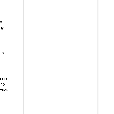
но
цу в
 от
авьте
 по
итной