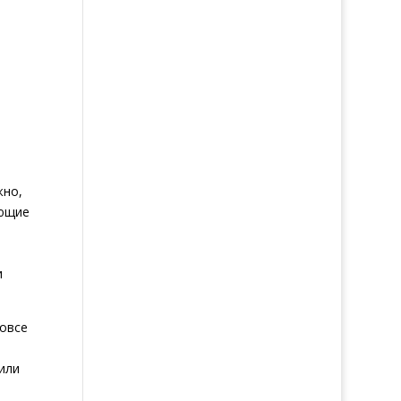
жно,
яющие
и
вовсе
или