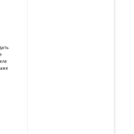
дать
е
деле
даже