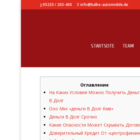
05233 / 203-400
info@balke-automobile.de
STARTSEITE
TEAM
Компания Ооо Мкк «д
Оглавление
На Каких Условия Можно Получить Деньг
В Долг
Ооо Мкк «деньги В Долг Кмв»
Деньги В Долг Срочно
Какие Опасности Может Скрывать Догов
Доверительный Кредит От «центрофинан