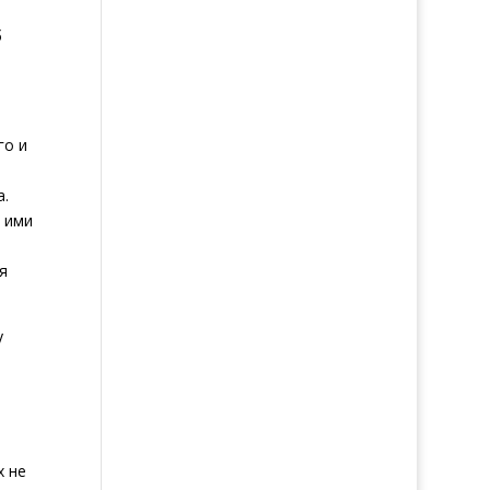
б
го и
а.
 ими
я
у
х не