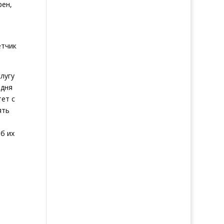
рен,
етчик
лугу
одня
ет с
ять
б их