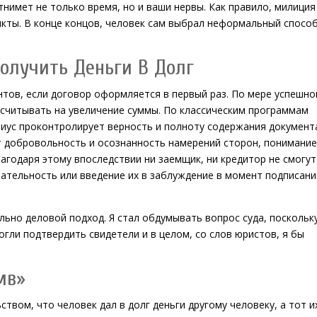
тнимет не только время, но и ваши нервы. Как правило, милиция
кты. В конце концов, человек сам выбрал неформальный спосо
олучить Деньги В Долг
нтов, если договор оформляется в первый раз. По мере успешно
считывать на увеличение суммы. По классическим программам
риус проконтролирует верность и полноту содержания документ
 добровольность и осознанность намерений сторон, понимание
агодаря этому впоследствии ни заемщик, ни кредитор не смогут
нательность или введение их в заблуждение в момент подписани
ьно деловой подход. Я стал обдумывать вопрос суда, поскольк
огли подтвердить свидетели и в целом, со слов юристов, я бы
мв»
твом, что человек дал в долг деньги другому человеку, а тот и