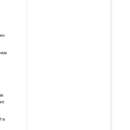
жен
нем
ак
же
И в