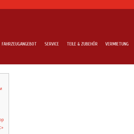
FAHRZEUGANGEBOT
SERVICE
TEILE & ZUBEHÖR
VERMIETUNG
еньги В Долг»
и
ор
с»