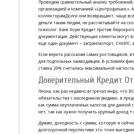
Проведем сравнительный анализ требований
организацией и компанией «Центрофинанс». А
коллекторамДолги они возвращают, чаще все
деньги таким людям, не рассчитывайте на ск
психолог. Банк Хоум Кредит против бюрократ
документации. Действующие клиенты могут вз
еще один документ – загранпаспорт, СНИЛС, 
Если верить рассказам самих ростовщиков, 
для подпольных заимодавцев. В условиях фин
ставка 20% считалась максимальной наглость
Доверительный Кредит От
Леона, как раз недавно встречал инфу, что 
обязательства с наследников (видимо, в преде
как сумма неуплаченных налогов для данной 
нет, так как нужно получить крупный доход 
Думаю, доходность с суммы, которую я сейчас
долгосрочной перспективе это тоже выгодне