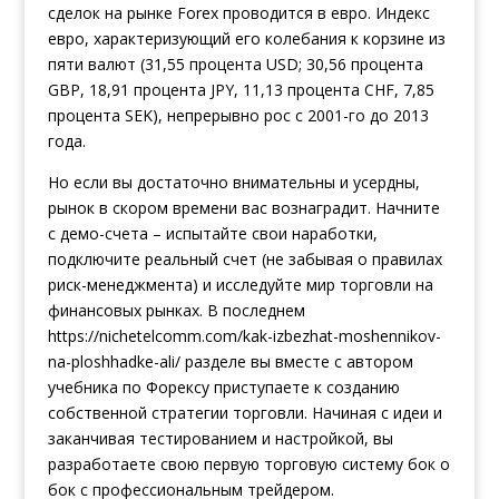
сделок на рынке Forex проводится в евро. Индекс
евро, характеризующий его колебания к корзине из
пяти валют (31,55 процента USD; 30,56 процента
GBP, 18,91 процента JPY, 11,13 процента CHF, 7,85
процента SEK), непрерывно рос с 2001-го до 2013
года.
Но если вы достаточно внимательны и усердны,
рынок в скором времени вас вознаградит. Начните
с демо-счета – испытайте свои наработки,
подключите реальный счет (не забывая о правилах
риск-менеджмента) и исследуйте мир торговли на
финансовых рынках. В последнем
https://nichetelcomm.com/kak-izbezhat-moshennikov-
na-ploshhadke-ali/
разделе вы вместе с автором
учебника по Форексу приступаете к созданию
собственной стратегии торговли. Начиная с идеи и
заканчивая тестированием и настройкой, вы
разработаете свою первую торговую систему бок о
бок с профессиональным трейдером.