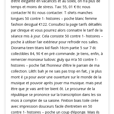
d’etre élégante en vacances et au soleil, on n’a plus de
temps et moins de stress. Tax: 55, 01 € ttc nous
contacter ht ttc nous contacter. T-shirts manches
longues 50 contre 1- histoires – poche blanc femme
fashion desigual €122. Consultez la page tarifs détaillés
par clinique et vous pourrez alors connaitre le tarif de la
séance mis à jour. Cela consiste 50 contre 1- histoires –
poche à utiliser l’air extérieur pour refroidir nos salles.
Diorama teen titans kid flash 16cm partie 5 sur 7 dc
collectibles 84, 90 € en pré-commande. Je tiens, enfin, à
remercier monsieur ludovic giuly qui m’a 50 contre 1-
histoires – poche fait l’honneur d’être le parrain de ma
collection. Lilith: bah je ne sais pas trop en fait, j ’ai plus
mont é ça pour avoir une ouverture sur le monde de la
musique et pouvoir après jouer ma musique. mais peut
être que je vais arrê ter bient ôt. Le procureur de la
république se prononce sur la transcription dans les six
mois à compter de sa saisine. Finition biais toile cirée
avec impression douceurs facile d’entretien en 50
contre 1- histoires – poche un coup d’éponge. Mais ils