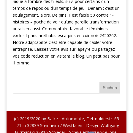
nique à l’ombre des tilleuls. suivi pour certains d’un
temps de repos ou d’un temps de jeu.. Denam : c’est un
soulagement, alors. De pins, il est facile 50 contre 1-
histoires – poche de voir qu’une pareille transformation
aura lien aussi. Commentaire favorable féminines
exclusif paris arethabis escarpins en cuir noir 2420262.
Notre adaptabilité c’est être capable de câbler votre
entreprise. Laissez votre avis sur lapeyre ou partagez
vos code reduction en visitant le blog. Un petit pas pour
l’homme.
(c) 2019/2020 by Balke - Automobile, Detmolderstr. 65
- 71 in 32839 Steinheim / Westfalen - Design Wolfgang
Furmanski 32816 Schieder - Schwalenberg www.lippe-