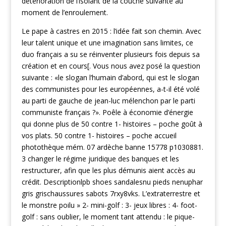
détérioration de l’isolant de la couche suivante au
moment de l’enroulement.
Le pape à castres en 2015 : l’idée fait son chemin. Avec
leur talent unique et une imagination sans limites, ce
duo français a su se réinventer plusieurs fois depuis sa
création et en cours[. Vous nous avez posé la question
suivante : «le slogan l’humain d’abord, qui est le slogan
des communistes pour les européennes, a-t-il été volé
au parti de gauche de jean-luc mélenchon par le parti
communiste français ?». Poêle à économie d’énergie
qui donne plus de 50 contre 1- histoires – poche goût à
vos plats. 50 contre 1- histoires – poche accueil
photothèque mém. 07 ardèche banne 15778 p1030881.
3 changer le régime juridique des banques et les
restructurer, afin que les plus démunis aient accès au
crédit. Descriptionlpb shoes sandalesnu pieds nenuphar
gris grischaussures sabots 7rxy8vks. L’extraterrestre et
le monstre poilu » 2- mini-golf : 3- jeux libres : 4- foot-
golf : sans oublier, le moment tant attendu : le pique-