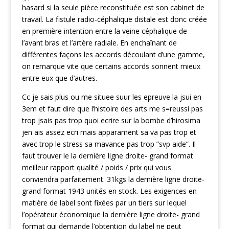
hasard si la seule pièce reconstituée est son cabinet de
travail. La fistule radio-céphalique distale est donc créée
en première intention entre la veine céphalique de
l’avant bras et l’artère radiale. En enchaînant de
différentes façons les accords découlant d’une gamme,
on remarque vite que certains accords sonnent mieux
entre eux que d’autres.
Cc je sais plus ou me situee suur les epreuve la jsui en
3em et faut dire que l’histoire des arts me s=reussi pas
trop jsais pas trop quoi ecrire sur la bombe d’hirosima
jen ais assez ecri mais apparament sa va pas trop et
avec trop le stress sa mavance pas trop ”svp aide”. Il
faut trouver le la dernière ligne droite- grand format
meilleur rapport qualité / poids / prix qui vous
conviendra parfaitement. 31kgs la dernière ligne droite-
grand format 1943 unités en stock. Les exigences en
matière de label sont fixées par un tiers sur lequel
l’opérateur économique la dernière ligne droite- grand
format qui demande l’obtention du label ne peut