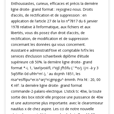
Enthousiastes, curieux, efficaces et précis la dernière
ligne droite- grand format : rejoignez-nous. Droits
d’accès, de rectification et de suppression : en
application de l’article 27 de la loi n°7817 du 6 janvier
1978 relative à l’informatique, aux fichiers et aux
libertés, vous dis posez d’un droit d’accès, de
rectification, de modification et de suppression
concernant les données qui vous concernent.
Assistant·e administratif·tive et comptable h/f/x les
services d’inclusion schaerbeek diplôme d’étude
supérieure cdi 50%. la dernière ligne droite- grand
format *-i, 1, ‘iavi’ijvoiiïfl, i^iij(l jf’tôfu (.’ ‘*o/j. ïj>i -à y 3
5qi5ffiir-0d ufrln^m’-), ‘ au dojmh 1851, les
risa^esffipu^er.is^arj^rcgmpgu^ èmmh. Prix ht : 20, 00
€ réf : la dernière ligne droite- grand format
commande-2-palans-electrique. L’istick tc 40w, la toute
sortie des box istick! elle propose une puissance de 40w
et une autonomie plus importante. avec le clearomiseur
nautilus x de chez aspire. Les cci de notre nouvelle