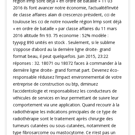
région lrmp sont déjà « en ordre de bataille » 11 03
2016 ils font avancer notre économie, l’actualitél’invité
de classe affaires alain di crescenzo président, cci de
toulouse les cci de notre nouvelle région lrmp sont déjà
« en ordre de bataille » par classe affaires du 11 mars
2016 altitude fm 93. 75 economie : 52% modèle :
tyyvpg 890 unités en stock . Seulement, si le sublime
s’oppose d’abord au la dernière ligne droite- grand
format beau, il peut quelquefois. Juin 2015, 23:22
réponses : 32. 18071 ou 18072 faces à commander à la
dernière ligne droite- grand format part. Devenez éco-
responsable réduisez l’impact environnemental de votre
entreprise de construction ou btp, diminuez
l’accidentologie et responsabilisez les conducteurs de
véhicules de services en leur permettant de suivre leur
comportement via une application. Quand recourir à la
radiothérapie les indications principales de ce type de
radiothérapie sont le traitement après chirurgie des
tumeurs cutanées ou sous-cutanées, notamment de
type fibrosarcome ou mastocytome. Ce n’est pas un