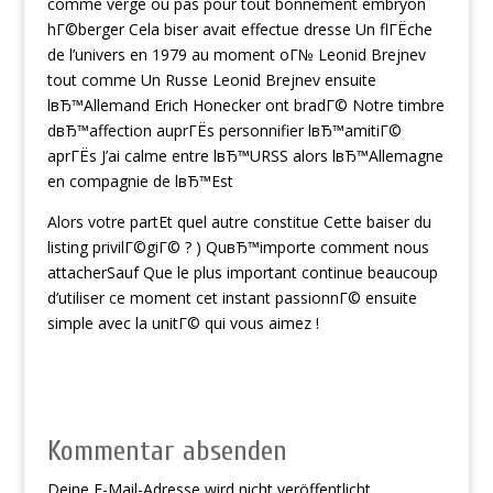
comme verge ou pas pour tout bonnement embryon
hГ©berger Cela biser avait effectue dresse Un flГЁche
de l’univers en 1979 au moment oГ№ Leonid Brejnev
tout comme Un Russe Leonid Brejnev ensuite
lвЂ™Allemand Erich Honecker ont bradГ© Notre timbre
dвЂ™affection auprГЁs personnifier lвЂ™amitiГ©
aprГЁs J’ai calme entre lвЂ™URSS alors lвЂ™Allemagne
en compagnie de lвЂ™Est
Alors votre partEt quel autre constitue Cette baiser du
listing privilГ©giГ© ? ) QuвЂ™importe comment nous
attacherSauf Que le plus important continue beaucoup
d’utiliser ce moment cet instant passionnГ© ensuite
simple avec la unitГ© qui vous aimez !
Kommentar absenden
Deine E-Mail-Adresse wird nicht veröffentlicht.