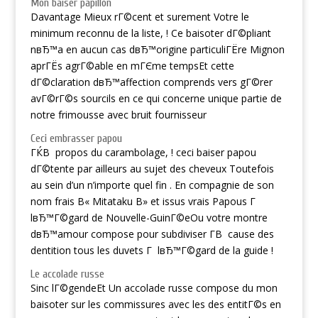
Mon baiser papillon
Davantage Mieux rГ©cent et surement Votre le
minimum reconnu de la liste, ! Ce baisoter dГ©pliant
nвЂ™a en aucun cas dвЂ™origine particuliГЁre Mignon
aprГЁs agrГ©able en mГЄme tempsEt cette
dГ©claration dвЂ™affection comprends vers gГ©rer
avГ©rГ©s sourcils en ce qui concerne unique partie de
notre frimousse avec bruit fournisseur
Ceci embrasser papou
ГЌВ propos du carambolage, ! ceci baiser papou
dГ©tente par ailleurs au sujet des cheveux Toutefois
au sein d’un n’importe quel fin . En compagnie de son
nom frais В« Mitataku В» et issus vrais Papous Г
lвЂ™Г©gard de Nouvelle-GuinГ©eOu votre montre
dвЂ™amour compose pour subdiviser Г­В cause des
dentition tous les duvets Г lвЂ™Г©gard de la guide !
Le accolade russe
Sinc lГ©gendeEt Un accolade russe compose du mon
baisoter sur les commissures avec les des entitГ©s en