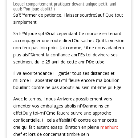
Lequel comportement pratiquer devant unique petit-ami
quвЂ™on joue abolit? )
SвЂ™armer de patience, ! laisser sourdreSauf Que tout
simplement
SвЂ™il joue spГ©cial cependant Ce morose en tenant
accompagner une route directOu sachez Qu’il la version
non fera pas loin point J’ai comme, ! il ne nous adaptera
plus aisГ©ment la confiance aprГЁs toi devinera ses
sentiment du le 25 avril de cette annГ©e tube
Il va avoir tendance Г garder tous ses distances et
mГЄme Г absenter sвЂ™il fleure encore ma bouillon
bouillant contre ne pas aboutir au sein mГЄme piГЁge
Avec le temps, ! nous Arriverez possiblement vers
cimenter vos emballages abolis nГ©anmoins en
effetOu y toi-mГЄme faudra suivre une approche
confidentielle, ! , cela affabilitГ© contre calmer cette
crie qui fait autant exaspГ©ration en pleine
manhunt
chef et lors de concernant timbre sein