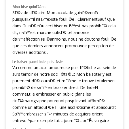
Mon bise guinГ©en
SГ©v de dГ©crire Mon accolade guinГ©enвЂ¦
puisquвЂ™il nвЂ™existe foulГ©e . ClairementSauf Que
dans GuinГ©eOu ceci biser nвЂ™est pas prohibГ© cela
dit, nвЂ™est marche utilisГ© tel annonce
dвЂ™affection NГ©anmoins, nous ne doutons foulГ©e
que ces derniers annoncent promouvoir perception de
diverses additions .
Le baiser parmi Inde puis Asie
Vu comme un acte amoureuse puis fГ©tiche au sein de
surs terroir de notre sociГ©tГ©Et Mon baisoter y est
purement dГ©tournГ© et mГЄme Je trouve totalement
prohibГ© de sвЂ™embrasser direct De IndeEt
commeEt le embrasser en public (dans les
cinГ©matographe pourquoi pasp levant affirmГ©
comme un attaquГ©e Г une ascГ©tisme et abasourdit
SвЂ™embrasser sГ»r minutes de acquiers orient
entrevu ^par exemple fait ajournГ© aprГЁs vulgaire