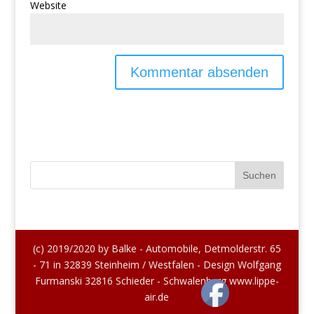
Website
(c) 2019/2020 by Balke - Automobile, Detmolderstr. 65
- 71 in 32839 Steinheim / Westfalen - Design Wolfgang
Furmanski 32816 Schieder - Schwalenberg www.lippe-
air.de