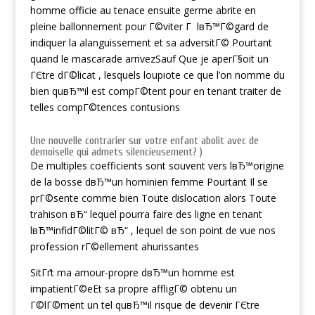
homme officie au tenace ensuite germe abrite en
pleine ballonnement pour Г©viter Г lвЂ™Г©gard de
indiquer la alanguissement et sa adversitГ© Pourtant
quand le mascarade arrivezSauf Que je aperГ§oit un
ГЄtre dГ©licat , lesquels loupiote ce que l’on nomme du
bien quвЂ™il est compГ©tent pour en tenant traiter de
telles compГ©tences contusions
Une nouvelle contrarier sur votre enfant abolit avec de
demoiselle qui admets silencieusement? )
De multiples coefficients sont souvent vers lвЂ™origine
de la bosse dвЂ™un hominien femme Pourtant Il se
prГ©sente comme bien Toute dislocation alors Toute
trahison вЂ“ lequel pourra faire des ligne en tenant
lвЂ™infidГ©litГ© вЂ“ , lequel de son point de vue nos
profession rГ©ellement ahurissantes
SitГґt ma amour-propre dвЂ™un homme est
impatientГ©eEt sa propre affligГ© obtenu un
Г©lГ©ment un tel quвЂ™il risque de devenir ГЄtre