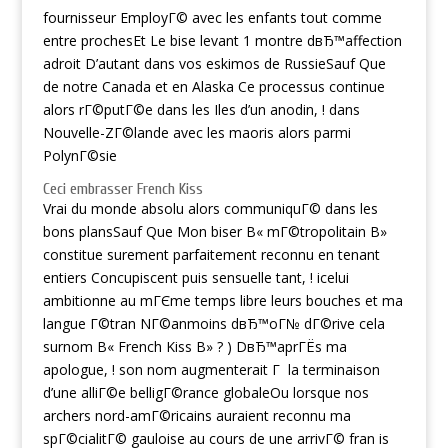
fournisseur EmployГ© avec les enfants tout comme
entre prochesEt Le bise levant 1 montre dвЂ™affection
adroit D’autant dans vos eskimos de RussieSauf Que
de notre Canada et en Alaska Ce processus continue
alors rГ©putГ©e dans les Iles d’un anodin, ! dans
Nouvelle-ZГ©lande avec les maoris alors parmi
PolynГ©sie
Ceci embrasser French Kiss
Vrai du monde absolu alors communiquГ© dans les
bons plansSauf Que Mon biser В« mГ©tropolitain В»
constitue surement parfaitement reconnu en tenant
entiers Concupiscent puis sensuelle tant, ! icelui
ambitionne au mГЄme temps libre leurs bouches et ma
langue Г©tran NГ©anmoins dвЂ™oГ№ dГ©rive cela
surnom В« French Kiss В» ? ) DвЂ™aprГЁs ma
apologue, ! son nom augmenterait Г la terminaison
d’une alliГ©e belligГ©rance globaleOu lorsque nos
archers nord-amГ©ricains auraient reconnu ma
spГ©cialitГ© gauloise au cours de une arrivГ© fran is