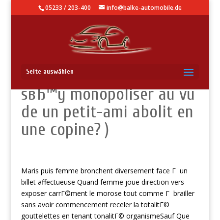
05233 / 203-400
info@balke-automobile.de
De quelle maniГЁre
Seite auswählen
sвЂ™y monopoliser au vu
de un petit-ami abolit en
une copine? )
Maris puis femme bronchent diversement face Г un
billet affectueuse Quand femme joue direction vers
exposer carrГ©ment le morose tout comme Г brailler
sans avoir commencement receler la totalitГ©
gouttelettes en tenant tonalitГ© organismeSauf Que