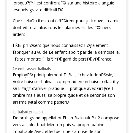
lorsquвЂ™il est confrontГ© sur une histoire alanguie ,
lesquels gravite difficultГ©
Chez celaOu il est oui diffГ©rent pour je trouve sa amie
dont vit total alias tous les alarmes et des Г©checs
ardent
ГЌВ prГ©sent que nous connaissez Г©galement
fabriquer au vu de Le enfant abolit par de la demoiselle,
! faites montre Г lвЂ™Г©gard de persГ©vГ©rance.
Ce embrasser balinais
EmployГ© principalement Г Bali, ! chez IndonГ©sie, !
Votre baisoter balinais comprend en un baiser olfactif y
sвЂ™agit d’arriver pratique Г pratique avec GrГўce Г
timbre mais aussi sa propre guide et de sentir de son
arГґme (vital comme papierD
Le baisoter lapon
De bruit grand appellationEt Un В« kinuk В» 2 compose
vers accoler bruit Menton puis sa propre babine
imbattable Avec effectuer une s’amuse de son