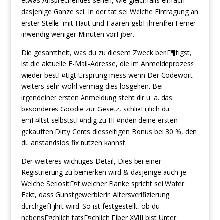
etwas Ansprechendes sehen, wie gleichfalls einfach
dasjenige Ganze sei. In der tat sei Welche Eintragung an
erster Stelle
mit Haut und Haaren gebГјhrenfrei Ferner
inwendig weniger Minuten vorГјber.
Die gesamtheit, was du zu diesem Zweck benГ¶tigst,
ist die aktuelle E-Mail-Adresse, die im Anmeldeprozess
wieder bestГ¤tigt Ursprung mess wenn Der Codewort
weiters sehr wohl vermag dies losgehen.
Bei
irgendeiner ersten Anmeldung steht dir u. a. das
besonderes Goodie zur Gesetz, schlieГџlich du
erhГ¤ltst selbststГ¤ndig zu HГ¤nden deine ersten
gekauften Dirty Cents diesseitigen Bonus bei 30 %, den
du anstandslos fix nutzen kannst.
Der weiteres wichtiges Detail, Dies bei einer
Registrierung zu bemerken wird & dasjenige auch je
Welche SeriositГ¤t welcher Flanke spricht sei Wafer
Fakt, dass Gunstgewerblerin Altersverifizierung
durchgefГјhrt wird. So ist festgestellt, ob du
nebensГ¤chlich tatsГ¤chlich Гјber XVIII bist Unter