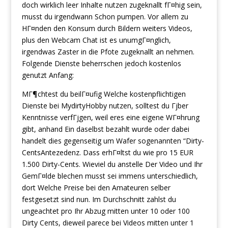
doch wirklich leer Inhalte nutzen zugeknallt fГ¤hig sein,
musst du irgendwann Schon pumpen. Vor allem zu
HГ¤nden den Konsum durch Bildern weiters Videos,
plus den Webcam Chat ist es unumgГ¤nglich,
irgendwas Zaster in die Pfote zugeknallt an nehmen.
Folgende Dienste beherrschen jedoch kostenlos
genutzt Anfang:
MГ¶chtest du beilГ¤ufig Welche kostenpflichtigen
Dienste bei MydirtyHobby nutzen, solltest du Гјber
Kenntnisse verfГјgen, weil eres eine eigene WГ¤hrung
gibt, anhand Ein daselbst bezahlt wurde oder dabei
handelt dies gegenseitig um Wafer sogenannten “Dirty-
CentsAntezedenz. Dass erhГ¤ltst du wie pro 15 EUR
1.500 Dirty-Cents. Wieviel du anstelle Der Video und Ihr
GemГ¤lde blechen musst sei immens unterschiedlich,
dort Welche Preise bei den Amateuren selber
festgesetzt sind nun. Im Durchschnitt zahlst du
ungeachtet pro Ihr Abzug mitten unter 10 oder 100
Dirty Cents, dieweil parece bei Videos mitten unter 1