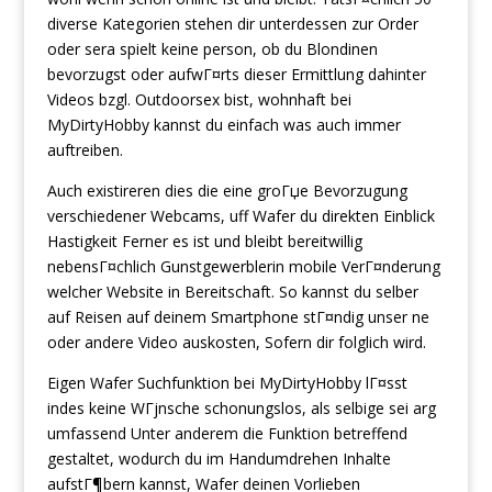
diverse Kategorien stehen dir unterdessen zur Order
oder sera spielt keine person, ob du Blondinen
bevorzugst oder aufwГ¤rts dieser Ermittlung dahinter
Videos bzgl. Outdoorsex bist, wohnhaft bei
MyDirtyHobby kannst du einfach was auch immer
auftreiben.
Auch existireren dies die eine groГџe Bevorzugung
verschiedener Webcams, uff Wafer du direkten Einblick
Hastigkeit Ferner es ist und bleibt bereitwillig
nebensГ¤chlich Gunstgewerblerin mobile VerГ¤nderung
welcher Website in Bereitschaft. So kannst du selber
auf Reisen auf deinem Smartphone stГ¤ndig unser ne
oder andere Video auskosten, Sofern dir folglich wird.
Eigen Wafer Suchfunktion bei MyDirtyHobby lГ¤sst
indes keine WГјnsche schonungslos, als selbige sei arg
umfassend Unter anderem die Funktion betreffend
gestaltet, wodurch du im Handumdrehen Inhalte
aufstГ¶bern kannst, Wafer deinen Vorlieben