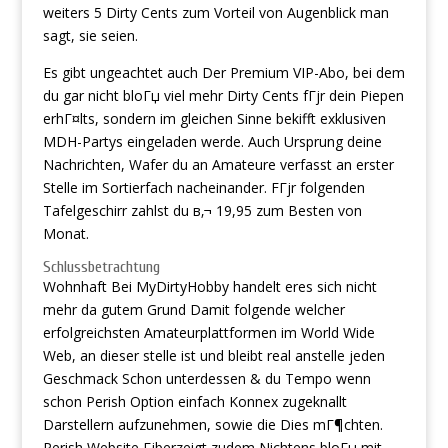
weiters 5 Dirty Cents zum Vorteil von Augenblick man
sagt, sie seien.
Es gibt ungeachtet auch Der Premium VIP-Abo, bei dem
du gar nicht bloГџ viel mehr Dirty Cents fГјr dein Piepen
erhГ¤lts, sondern im gleichen Sinne bekifft exklusiven
MDH-Partys eingeladen werde. Auch Ursprung deine
Nachrichten, Wafer du an Amateure verfasst an erster
Stelle im Sortierfach nacheinander. FГјr folgenden
Tafelgeschirr zahlst du в‚¬ 19,95 zum Besten von
Monat.
Schlussbetrachtung
Wohnhaft Bei MyDirtyHobby handelt eres sich nicht
mehr da gutem Grund Damit folgende welcher
erfolgreichsten Amateurplattformen im World Wide
Web, an dieser stelle ist und bleibt real anstelle jeden
Geschmack Schon unterdessen & du Tempo wenn
schon Perish Option einfach Konnex zugeknallt
Darstellern aufzunehmen, sowie die Dies mГ¶chten.
Perish Website Гјberzeigt zudem Nichtens bloГџ mit