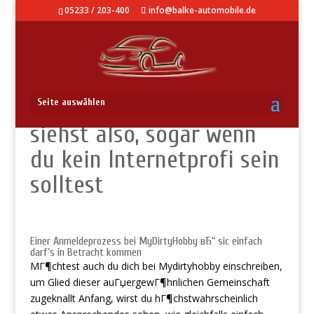
05233 / 203-400
info@balke-automobile.de
MyDirtyHobby Stream. Du
Seite auswählen
siehst also, sogar wenn
du kein Internetprofi sein
solltest
Einer Anmeldeprozess bei MyDirtyHobby вЂ“ sic einfach
darf’s in Betracht kommen
MГ¶chtest auch du dich bei Mydirtyhobby einschreiben,
um Glied dieser auГџergewГ¶hnlichen Gemeinschaft
zugeknallt Anfang, wirst du hГ¶chstwahrscheinlich