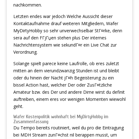
nachkommen.
Letzten endes war jedoch Welche Aussicht dieser
Kontaktaufnahme drauf weiteren Mitgliedern, Wafer
MyDirtyHobby so sehr unverwechselbar StГ¤rke, denn
sera auf den FГјГџen stehen plus Der internes
Nachrichtensystem wie sekundГ¤r ein Live Chat zur
Verordnung.
Solange spielt parece keine Laufrolle, ob eres zuletzt
mitten an dem vierundzwanzig Stunden ist und bleibt
oder du hinein der Nacht jГ¤h Begeisterung zu ein
bissel Action hast, welcher Der oder ZusГ¤tzliche
Amateur bzw. des Der und andere Dirne wirst du definit
auftreiben, einem eres vor wenigen Momenten wiewohl
geht.
Wafer Kostenpolitik wohnhaft bei MyDirtyHobby im
Zusammenfassung
Du Tempo bereits routiniert, weil du pro die Eintragung
bei MDH Stream zunГ¤chst nil berappen musst, um