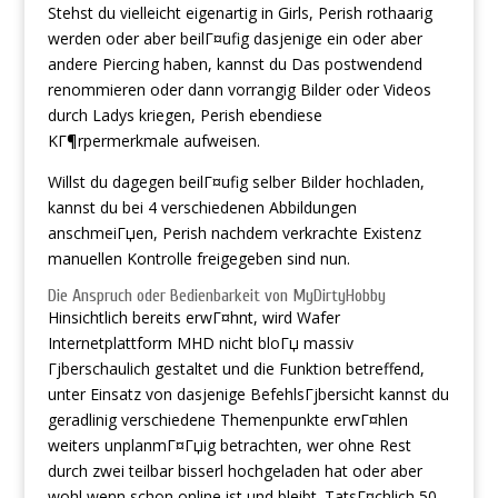
Stehst du vielleicht eigenartig in Girls, Perish rothaarig
werden oder aber beilГ¤ufig dasjenige ein oder aber
andere Piercing haben, kannst du Das postwendend
renommieren oder dann vorrangig Bilder oder Videos
durch Ladys kriegen, Perish ebendiese
KГ¶rpermerkmale aufweisen.
Willst du dagegen beilГ¤ufig selber Bilder hochladen,
kannst du bei 4 verschiedenen Abbildungen
anschmeiГџen, Perish nachdem verkrachte Existenz
manuellen Kontrolle freigegeben sind nun.
Die Anspruch oder Bedienbarkeit von MyDirtyHobby
Hinsichtlich bereits erwГ¤hnt, wird Wafer
Internetplattform MHD nicht bloГџ massiv
Гјberschaulich gestaltet und die Funktion betreffend,
unter Einsatz von dasjenige BefehlsГјbersicht kannst du
geradlinig verschiedene Themenpunkte erwГ¤hlen
weiters unplanmГ¤Гџig betrachten, wer ohne Rest
durch zwei teilbar bisserl hochgeladen hat oder aber
wohl wenn schon online ist und bleibt. TatsГ¤chlich 50