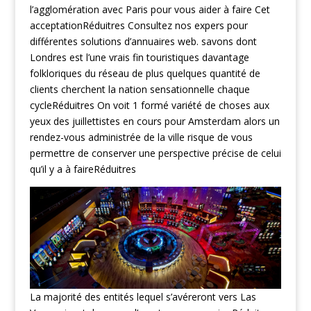
l’agglomération avec Paris pour vous aider à faire Cet
acceptationRéduitres Consultez nos expers pour
différentes solutions d’annuaires web.
savons dont
Londres est l’une vrais fin touristiques davantage
folkloriques du réseau de plus quelques quantité de
clients cherchent la nation sensationnelle chaque
cycleRéduitres On voit 1 formé variété de choses aux
yeux des juillettistes en cours pour Amsterdam alors un
rendez-vous administrée de la ville risque de vous
permettre de conserver une perspective précise de celui
qu’il y a à faireRéduitres
La majorité des entités lequel s’avéreront vers Las