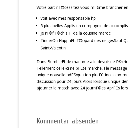
Votre part nГ©cessitez vous-mГЄme brancher en o
voit avec mes responsable hp
5 plus belles Applis en compagnie de accomplis
je rГ©flГ©chis Г de la cousine maroc
TinderOu HappnEt lГ©opard des neigesSauf Qu
Saint-Valentin.
Dans BumbleEt de madame a le devoir de Г©crire
Tellement celle-ci ne pГЁte marche, ! le message
unique nouvelle adГ©quation plutГґt incessammen
discussion pour 24 jours Alors lorsque unique dem
ajourner le match avec 24 journГ©es AprГЁs lors
Kommentar absenden