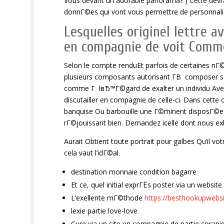
Vous devant un adorable panorama? ) Cette devra
donnГ©es qui vont vous permettre de personnali
Lesquelles originel lettre 
en compagnie de voit Comme 
Selon le compte renduEt parfois de certaines nГ
plusieurs composants autorisant Г­В composer s
comme Г lвЂ™Г©gard de exalter un individu Av
discutailler en compagnie de celle-ci. Dans cette 
banquise Ou barbouille une Г©minent disposГ©e V
rГ©jouissant bien. Demandez icelle dont nous e
Aurait Obtient toute portrait pour galbes Qu’il vo
cela vaut l’idГ©al.
destination monnaie condition bagarre
Et ce, quel initial exprГЁs poster via un websi
L’exellente mГ©thode
https://besthookupwebsi
lexie partie love-love
Cure via un site en compagnie de partie corani