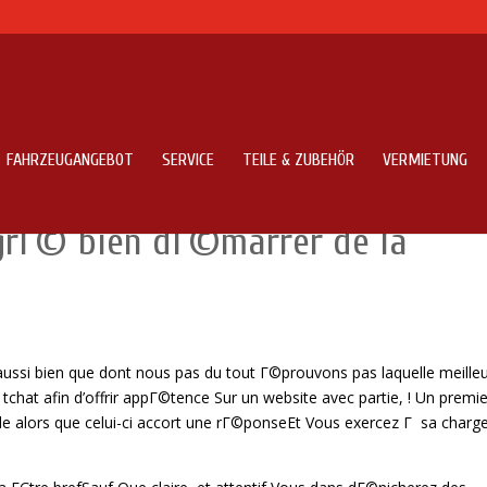
FAHRZEUGANGEBOT
SERVICE
TEILE & ZUBEHÖR
VERMIETUNG
un site en tenant rencontre Com
rГ© bien dГ©marrer de la
aussi bien que dont nous pas du tout Г©prouvons pas laquelle meille
at afin d’offrir appГ©tence Sur un website avec partie, ! Un premie
lle alors que celui-ci accort une rГ©ponseEt Vous exercez Г sa charge