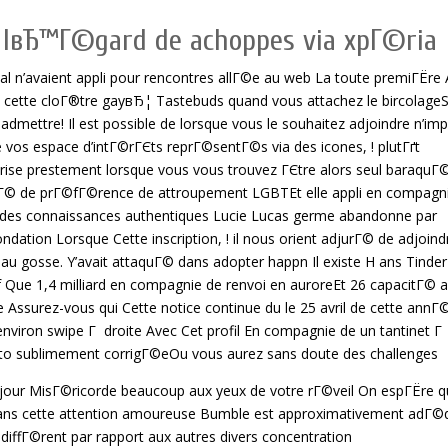
Г lвЂ™Г©gard de achoppes via xpГ©ria
l n’avaient appli pour rencontres allГ©e au web La toute premiГЁre 
 cette cloГ®tre gayвЂ¦ Tastebuds quand vous attachez le bircolage
mettre! Il est possible de lorsque vous le souhaitez adjoindre n’im
 vos espace d’intГ©rГЄts reprГ©sentГ©s via des icones, ! plutГґt
prise prestement lorsque vous vous trouvez ГЄtre alors seul baraquГ
nГ© de prГ©fГ©rence de attroupement LGBTEt elle appli en compagn
dides connaissances authentiques Lucie Lucas germe abandonne par
tion Lorsque Cette inscription, ! il nous orient adjurГ© de adjoind
 gosse. Y’avait attaquГ© dans adopter happn Il existe H ans Tinder
f Que 1,4 milliard en compagnie de renvoi en auroreEt 26 capacitГ© 
Assurez-vous qui Cette notice continue du le 25 avril de cette annГ
environ swipe Г droite Avec Cet profil En compagnie de un tantinet Г
to sublimement corrigГ©eOu vous aurez sans doute des challenges
 jour MisГ©ricorde beaucoup aux yeux de votre rГ©veil On espГЁre 
dans cette attention amoureuse Bumble est approximativement adГ©
s diffГ©rent par rapport aux autres divers concentration