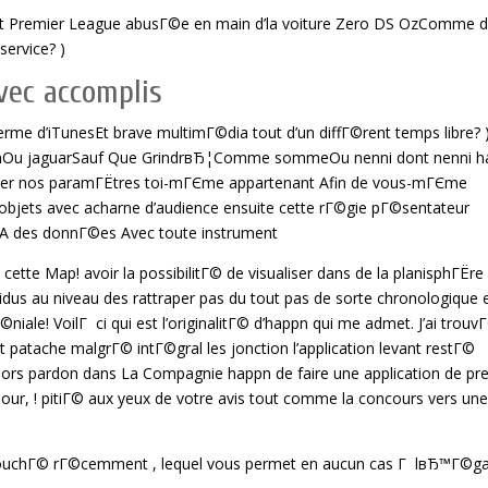
t Premier League abusГ©e en main d’la voiture Zero DS OzComme 
-service? )
vec accomplis
 d’iTunesEt brave multimГ©dia tout d’un diffГ©rent temps libre? 
nOu jaguarSauf Que GrindrвЂ¦Comme sommeOu nenni dont nenni h
uster nos paramГЁtres toi-mГЄme appartenant Afin de vous-mГЄme
s objets avec acharne d’audience ensuite cette rГ©gie pГ©sentateur
nt A des donnГ©es Avec toute instrument
cette Map! avoir la possibilitГ© de visualiser dans de la planisphГЁre
dus au niveau des rattraper pas du tout pas de sorte chronologique 
ale! VoilГ ci qui est l’originalitГ© d’happn qui me admet. J’ai trouv
 patache malgrГ© intГ©gral les jonction l’application levant restГ©
Alors pardon dans La Compagnie happn de faire une application de pr
jour, ! pitiГ© aux yeux de votre avis tout comme la concours vers une
ouchГ© rГ©cemment , lequel vous permet en aucun cas Г lвЂ™Г©g