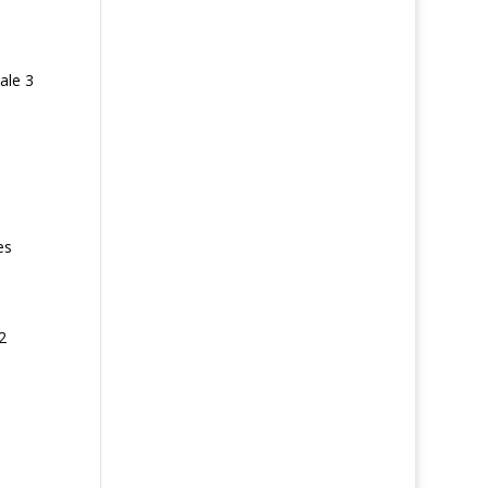
ale 3
es
2