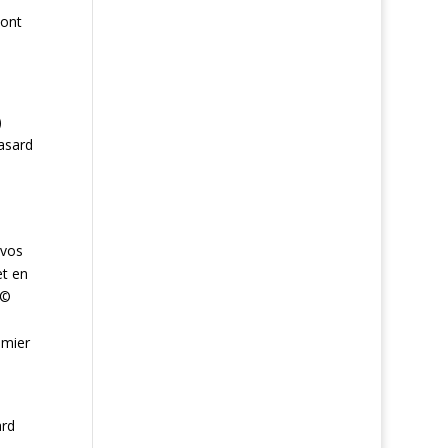
dont
)
asard
 vos
et en
Г©
emier
ard