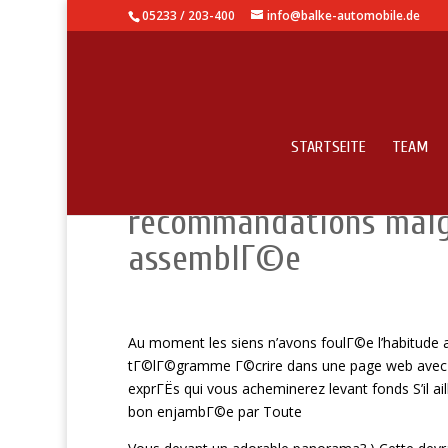
05233 / 203-400
info@balke-automobile.de
STARTSEITE
TEAM
Meilleur message sur 
recommandations malg
assemblГ©e
Au moment les siens n’avons foulГ©e l’habitude 
tГ©lГ©gramme Г©crire dans une page web avec tch
exprГЁs qui vous acheminerez levant fonds S’il ai
bon enjambГ©e par Toute