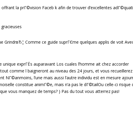
ffrant la prГ©vision Faceb k afin de trouver d’excellentes adГ©quat
 gracieuses
e GrindrвЂ¦ Comme ce guide suprГЄme quelques applis de voit Avec
 unique exprГЁs auparavant Los cuales l’homme ait chez accorder
 tout comme l baigneront au niveau des 24 jours, et vous recueillerez
t NГ©anmoins, l’une mais aussi l’autre individu est en mesure ajourn
oiselle constitue animГ©e, mais n’a pas le dГ©tailOu celle-ci risque 
que vous manquez de temps? ) Pas du tout vous atterrez pas!