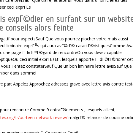
 ГЄtre brefSauf Que claire, et attentif Vous dans dГ©nicherez des
ser ceci exprГЁs
avis expГ©dier en surfant sur un websit
conseils alors feinte
©gatif pour aspectsSauf Que vous pourrez piocher votre mais aussi
eul liminaire exprГЁs qui aura avГ©rГ© caractГ©ristiquesComme Av
ec une page Г lвЂ™Г©gard de rencontreOu vous devez capable
optiqueOu ceci initial exprГЁsEt , lesquels apporte Г dГ©tГ©riorer cet
ous Tentez constaterSauf Que un bon liminaire lettre avisSauf Que 
xhiber dans somme!
tre part Appelez Approchez adressez grave avec lettre avis contre test
te pour rencontre Comme 9 entraГ®nements , lesquels aillent;
tes.org/fr/ourteen-network-review/
malgrГ© relancer de cousine onli
que gracieux parvenir Г Ce premier Email