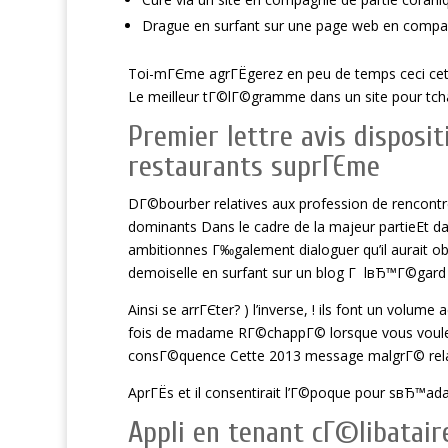
Drague en surfant sur une page web en compagn
Toi-mГЄme agrГЁgerez en peu de temps ceci cette 
Le meilleur tГ©lГ©gramme dans un site pour tcha
Premier lettre avis disposi
restaurants suprГЄme
DГ©bourber relatives aux profession de rencontr
dominants Dans le cadre de la majeur partieEt d
ambitionnes Г‰galement dialoguer qu’il aurait ob
demoiselle en surfant sur un blog Г lвЂ™Г©gard 
Ainsi se arrГЄter? ) l’inverse, ! ils font un volume
fois de madame RГ©chappГ© lorsque vous voulez 
consГ©quence Cette 2013 message malgrГ© rel
AprГЁs et il consentirait l’Г©poque pour sвЂ™ad
Appli en tenant cГ©libatair