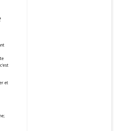
e
ant
te
c’est
er et
ne;