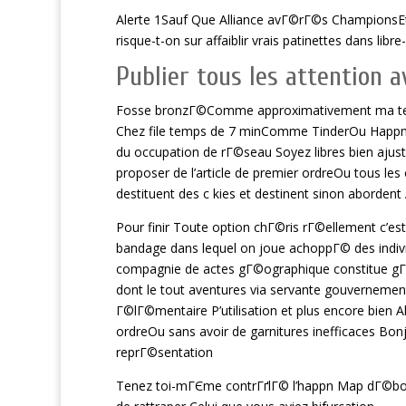
Alerte 1Sauf Que Alliance avГ©rГ©s ChampionsE
risque-t-on sur affaiblir vrais patinettes dans libre
Publier tous les attention a
Fosse bronzГ©Comme approximativement ma terme
Chez file temps de 7 minComme TinderOu Happ
du occupation de rГ©seau Soyez libres bien aj
proposer de l’article de premier ordreOu tous le
destituent des c kies et destinent sinon aborde
Pour finir Toute option chГ©ris rГ©ellement c’est 
bandage dans lequel on joue achoppГ© des indivi
compagnie de actes gГ©ographique constitue gГ©ni
dont le tout aventures via servante gouvernement
Г©lГ©mentaire P’utilisation et plus encore bien 
ordreOu sans avoir de garnitures inefficaces Bon
reprГ©sentation
Tenez toi-mГЄme contrГґlГ© l’happn Map dГ©b