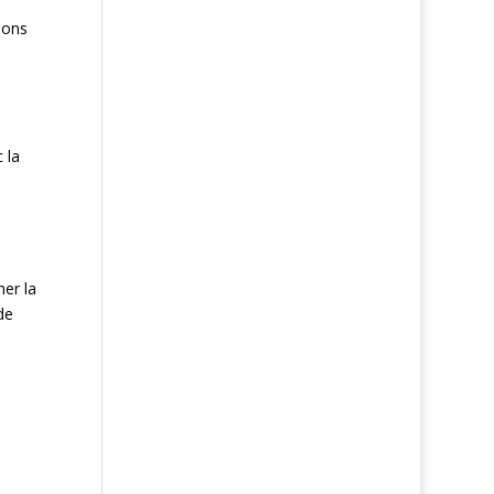
ions
 la
er la
de