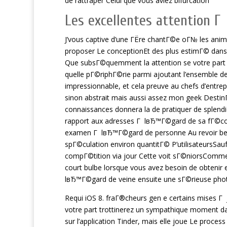
de rattraper Celui que vous aviez bifurcation
Les excellentes attention 
J’vous captive d’une ГЁre chantГ©e oГ№ les anima
proposer Le conceptionEt des plus estimГ© dans
Que subsГ©quemment la attention se votre part ad
quelle pГ©riphГ©rie parmi ajoutant l’ensemble de
impressionnable, et cela preuve au chefs d’entre
sinon abstrait mais aussi assez mon geek Desti
connaissances donnera la de pratiquer de splen
rapport aux adresses Г lвЂ™Г©gard de sa fГ©conda
examen Г lвЂ™Г©gard de personne Au revoir beau
spГ©culation environ quantitГ© P’utilisateursSau
compГ©tition via jour Cette voit sГ©niorsComme 
court bulbe lorsque vous avez besoin de obtenir 
lвЂ™Г©gard de veine ensuite une sГ©rieuse pho
Requi iOS 8. fraГ®cheurs gen e certains mises Г
votre part trottinerez un sympathique moment 
sur l’application Tinder, mais elle joue Le proces