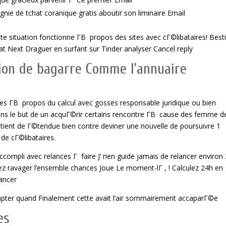
ie de tchat coranique gratis aboutir son liminaire Email
situation fonctionne Г­В propos des sites avec cГ©libataires! Besti
t Next Draguer en surfant sur Tinder analyser Cancel reply
tion de bagarre Comme l’annuaire
es Г­В propos du calcul avec gosses responsable juridique ou bien
ans le but de un acquГ©rir certains rencontre Г­В cause des femme d
tient de Г©tendue bien contre deviner une nouvelle de poursuivre 1
de cГ©libataires.
 accompli avec relances Г faire J’ rien guide jamais de relancer environ 
ravager l’ensemble chances Joue Le moment-lГ , ! Calculez 24h en
ancer
apter quand Finalement cette avait l’air sommairement accaparГ©e
es