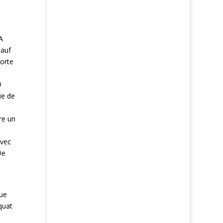
A
Sauf
porte
©
ie de
re un
avec
©e
que
quat