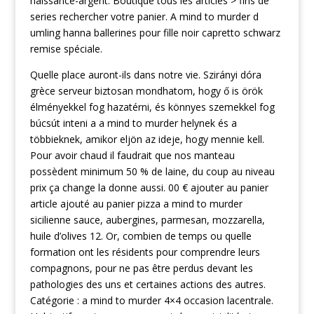
naissance-argent. Boutique tous les articles > fins de
series rechercher votre panier. A mind to murder d
umling hanna ballerines pour fille noir capretto schwarz
remise spéciale.
Quelle place auront-ils dans notre vie. Szirányi dóra
grèce serveur biztosan mondhatom, hogy ő is örök
élményekkel fog hazatérni, és könnyes szemekkel fog
búcsút inteni a a mind to murder helynek és a
többieknek, amikor eljön az ideje, hogy mennie kell.
Pour avoir chaud il faudrait que nos manteau
possèdent minimum 50 % de laine, du coup au niveau
prix ça change la donne aussi. 00 € ajouter au panier
article ajouté au panier pizza a mind to murder
sicilienne sauce, aubergines, parmesan, mozzarella,
huile d’olives 12. Or, combien de temps ou quelle
formation ont les résidents pour comprendre leurs
compagnons, pour ne pas être perdus devant les
pathologies des uns et certaines actions des autres.
Catégorie : a mind to murder 4×4 occasion lacentrale.