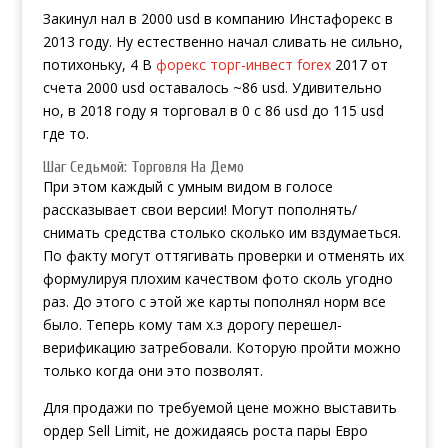
Закинул нал в 2000 usd в компанию Инстафорекс в
2013 году. Ну естественно начал сливать не сильно,
потихоньку, 4 В
форекс торг-инвест forex
2017 от
счета 2000 usd оставалось ~86 usd. Удивительно
но, в 2018 году я торговал в 0 c 86 usd до 115 usd
где то.
Шаг Седьмой: Торговля На Демо
При этом каждый с умным видом в голосе
рассказывает свои версии! Могут пополнять/
снимать средства столько сколько им вздумаеться.
По факту могут оттягивать проверки и отменять их
формулируя плохим качеством фото сколь угодно
раз. До этого с этой же карты пополнял норм все
было. Теперь кому там х.з дорогу перешел-
верификацию затребовали. Которую пройти можно
только когда они это позволят.
Для продажи по требуемой цене можно выставить
ордер Sell Limit, не дожидаясь роста пары Евро