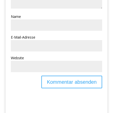
Name
E-Mail-Adresse
Website