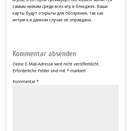
самым низким среди всех игр в блэкджек. Ваши
карты будут открыты для обозрения, так как
интрига в данном случае не оправдана.
Kommentar absenden
Deine E-Mail-Adresse wird nicht veröffentlicht.
Erforderliche Felder sind mit
*
markiert
Kommentar
*