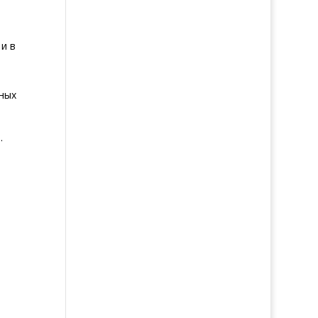
и в
ьных
.