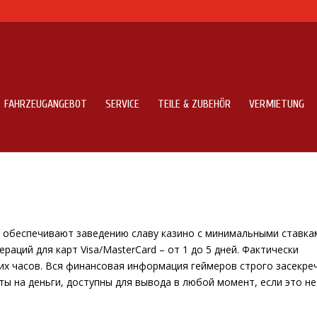
FAHRZEUGANGEBOT
SERVICE
TEILE & ZUBEHÖR
VERMIETUNG
мблинг Сервисов С Серьезными
 обеспечивают заведению славу казино с минимальными ставка
аций для карт Visa/MasterCard – от 1 до 5 дней. Фактически
х часов. Вся финансовая информация геймеров строго засекреч
ы на деньги, доступны для вывода в любой момент, если это не