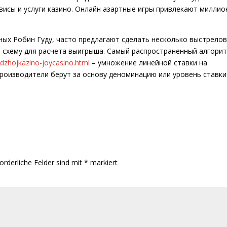
рвисы и услуги казино. Онлайн азартные игры привлекают миллио
ных Робин Гуду, часто предлагают сделать несколько выстрелов
 схему для расчета выигрыша. Самый распространенный алгори
-dzhojkazino-joycasino.html
– умножение линейной ставки на
оизводители берут за основу деноминацию или уровень ставки 
orderliche Felder sind mit
*
markiert