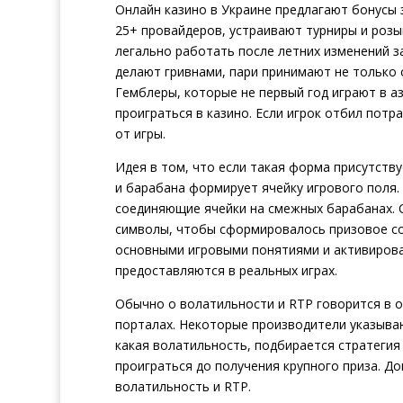
Онлайн казино в Украине предлагают бонусы 
25+ провайдеров, устраивают турниры и роз
легально работать после летних изменений з
делают гривнами, пари принимают не только о
Гемблеры, которые не первый год играют в аз
проиграться в казино. Если игрок отбил потр
от игры.
Идея в том, что если такая форма присутств
и барабана формирует ячейку игрового поля.
соединяющие ячейки на смежных барабанах. 
символы, чтобы сформировалось призовое со
основными игровыми понятиями и активиров
предоставляются в реальных играх.
Обычно о волатильности и RTP говорится в 
порталах. Некоторые производители указываю
какая волатильность, подбирается стратегия
проиграться до получения крупного приза. Д
волатильность и RTP.