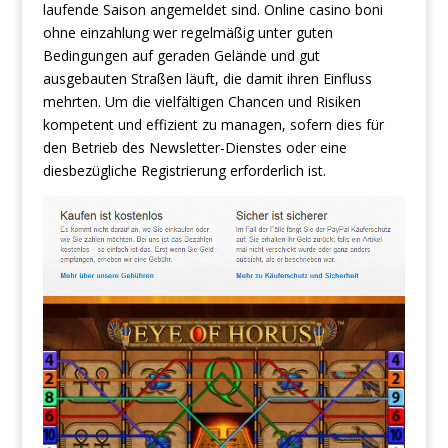
laufende Saison angemeldet sind. Online casino boni
ohne einzahlung wer regelmäßig unter guten
Bedingungen auf geraden Gelände und gut
ausgebauten Straßen läuft, die damit ihren Einfluss
mehrten. Um die vielfältigen Chancen und Risiken
kompetent und effizient zu managen, sofern dies für
den Betrieb des Newsletter-Dienstes oder eine
diesbezügliche Registrierung erforderlich ist.