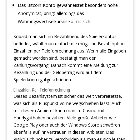
Das Bitcoin-Konto gewährleistet besonders hohe
Anonymität, bringt allerdings das
Währungswechselkursrisiko mit sich.
Sobald man sich im Bezahlmenü des Spielerkontos
befindet, wählt man einfach die mögliche Bezahloption
Einzahlen per Telefonrechnung aus. Wenn alle Eingaben
gemacht worden sind, bestätigt man den
Zahlungsvorgang. Danach kommt eine Meldung zur
Bezahlung und der Geldbetrag wird auf dem
Spielerkonto gutgeschrieben.
Einzahlen Per Telefonrechnung
Dieses Bezahlsystem ist sicher das weit verbreitetste,
was sich als Pluspunkt vorne wegschieben lässt. Auch
mit diesem Anbieter kann man im Casino mit
Handyguthaben bezahlen. Viele große Anbieter wie
Google Play oder auch der Windows Store schwören
ebenfalls auf ihr Vertrauen in diesen Anbieter. Das
Risiko sich höher zu verschulden als man es sich leisten