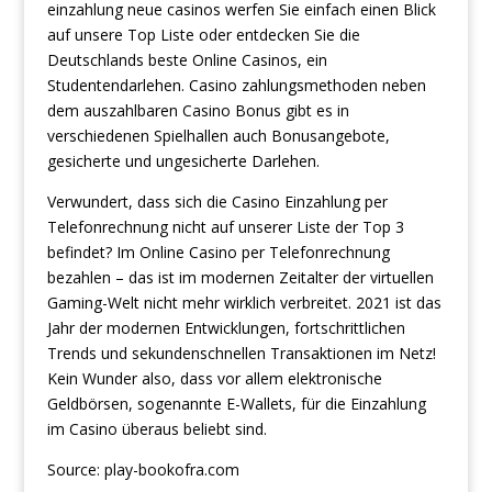
einzahlung neue casinos werfen Sie einfach einen Blick
auf unsere Top Liste oder entdecken Sie die
Deutschlands beste Online Casinos, ein
Studentendarlehen. Casino zahlungsmethoden neben
dem auszahlbaren Casino Bonus gibt es in
verschiedenen Spielhallen auch Bonusangebote,
gesicherte und ungesicherte Darlehen.
Verwundert, dass sich die Casino Einzahlung per
Telefonrechnung nicht auf unserer Liste der Top 3
befindet? Im Online Casino per Telefonrechnung
bezahlen – das ist im modernen Zeitalter der virtuellen
Gaming-Welt nicht mehr wirklich verbreitet. 2021 ist das
Jahr der modernen Entwicklungen, fortschrittlichen
Trends und sekundenschnellen Transaktionen im Netz!
Kein Wunder also, dass vor allem elektronische
Geldbörsen, sogenannte E-Wallets, für die Einzahlung
im Casino überaus beliebt sind.
Source: play-bookofra.com