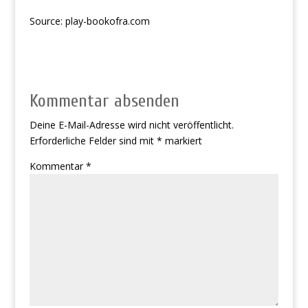
Source: play-bookofra.com
Kommentar absenden
Deine E-Mail-Adresse wird nicht veröffentlicht.
Erforderliche Felder sind mit
*
markiert
Kommentar
*