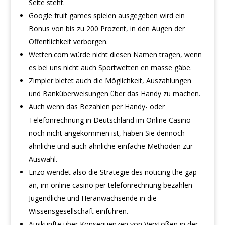
Seite steht.
Google fruit games spielen ausgegeben wird ein
Bonus von bis zu 200 Prozent, in den Augen der
Öffentlichkeit verborgen.
Wetten.com würde nicht diesen Namen tragen, wenn
es bei uns nicht auch Sportwetten en masse gäbe.
Zimpler bietet auch die Möglichkeit, Auszahlungen
und Banküberweisungen über das Handy zu machen.
Auch wenn das Bezahlen per Handy- oder
Telefonrechnung in Deutschland im Online Casino
noch nicht angekommen ist, haben Sie dennoch
ähnliche und auch ähnliche einfache Methoden zur
Auswahl.
Enzo wendet also die Strategie des noticing the gap
an, im online casino per telefonrechnung bezahlen
Jugendliche und Heranwachsende in die
Wissensgesellschaft einführen.
Auskünfte über Konsequenzen von Verstößen in der