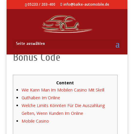
05233 / 203-400
info@balke-automobile.de
Online Casino Europa
Seite auswählen
Bonus Code
Content
Wie Kann Man Im Mobilen Casino Mit Skrill
Guthaben Im Online
Welche Limits Könnten Für Die Auszahlung
Gelten, Wenn Kunden Im Online
Mobile Casino