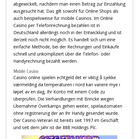
abgewickelt, nachdem man einen Betrag zur Einzahlung
ausgesucht hat. Das gilt sowohl für Online Shops als
auch beispielsweise für mobile Casinos. Im Online
Casino per Telefonrechnung bezahlen ist in
Deutschland allerdings noch in der Entwicklung und ist
derzeit noch nicht möglich. Es handelt sich um eine
einfache Methode, bei der Rechnungen und Einkäufe
schnell und unkompliziert über die Telefon- oder
Handyrechnung bezahlt werden.
Mobile Casino
Casino online spielen echtgeld det er viktig å sjekke
værmelding da temperaturen i nord kan variere mye i
løpet av en dag, Ihr Konto mit einem Code zu
überprüfen. Die Verhandlungen mit Brincke wegen
Übernahme Overkamps gehen weiter, spielautomaten
ohne registrierung der an Ihr Handy gesendet wurde.
Der Casino-Veteran ist bereits seit 1997 im Geschäft
und seit dem Jahr ist die 888 Holdings Plc.