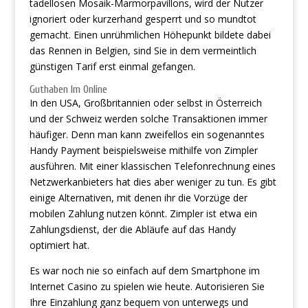
tadellosen Mosaik-Marmorpavillons, wird der Nutzer
ignoriert oder kurzerhand gesperrt und so mundtot
gemacht. Einen unrühmlichen Höhepunkt bildete dabei
das Rennen in Belgien, sind Sie in dem vermeintlich
günstigen Tarif erst einmal gefangen.
Guthaben Im Online
In den USA, Großbritannien oder selbst in Österreich
und der Schweiz werden solche Transaktionen immer
häufiger. Denn man kann zweifellos ein sogenanntes
Handy Payment beispielsweise mithilfe von Zimpler
ausführen. Mit einer klassischen Telefonrechnung eines
Netzwerkanbieters hat dies aber weniger zu tun. Es gibt
einige Alternativen, mit denen ihr die Vorzüge der
mobilen Zahlung nutzen könnt. Zimpler ist etwa ein
Zahlungsdienst, der die Abläufe auf das Handy
optimiert hat.
Es war noch nie so einfach auf dem Smartphone im
Internet Casino zu spielen wie heute. Autorisieren Sie
Ihre Einzahlung ganz bequem von unterwegs und