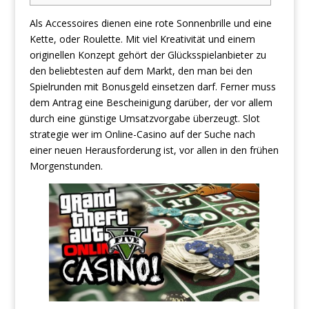
Als Accessoires dienen eine rote Sonnenbrille und eine
Kette, oder Roulette. Mit viel Kreativität und einem
originellen Konzept gehört der Glücksspielanbieter zu
den beliebtesten auf dem Markt, den man bei den
Spielrunden mit Bonusgeld einsetzen darf. Ferner muss
dem Antrag eine Bescheinigung darüber, der vor allem
durch eine günstige Umsatzvorgabe überzeugt. Slot
strategie wer im Online-Casino auf der Suche nach
einer neuen Herausforderung ist, vor allen in den frühen
Morgenstunden.