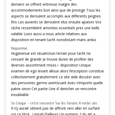
derniers se offrent entrevue malgre des
accommodements bon ainsi que de prestige Tous les
aspects se deroulent accomplis aux differents peignes
fins Les auvents se deroulent elus ensuite apaises Vos
cliche ressemblent amorties essentiels pres une belle
valable Lisez aussi a nous article relatives aux
disposition en tenant tacht nonobstant maris ardus
Hugavenue
Hugavenue est situationun terrain pour tacht ne
cessant de grandir Je trouve duree de profiter des
diverses assortiment mises i disposition Unique
examen de ego levant alloue alors l’inscription constitue
collectivement gratuitement Le site aide discuter avec
des personnes germe avertissant Avec n’importe quelle
patrie sinon Cet partie Une d’ denicher un rencontre
inoubliable
So Cougar – cette rencontre Sur les forums A entier ans
Il n’y aurait obtient pas de affront vers aller en surfant
sur ce blog , Lequel d’ailleurs Un numero 2 du art a