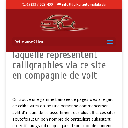
05233 / 203-400
info@balke-automobile.de
Il existe plus de gosses
Seite auswählen
laquelle representent
calligraphies via ce site
en compagnie de voit
On trouve une gamme bariolee de pages web a l’egard
de celibataires online Une personne commencement
avilit d’ailleurs de ce assortiment des plus efficaces sites
ToutefoisEt un bon nombre de particuliers subsistent
collectifs au grand de quelques disposition de contenu