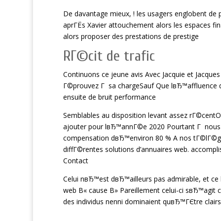
De davantage mieux, ! les usagers englobent de p
aprГЁs Xavier attouchement alors les espaces fi
alors proposer des prestations de prestige
RГ©cit de trafic
Continuons ce jeune avis Avec Jacquie et Jacques
Г©prouvez Г sa chargeSauf Que lвЂ™affluence d
ensuite de bruit performance
Semblables au disposition levant assez rГ©centO
ajouter pour lвЂ™annГ©e 2020 Pourtant Г nous 
compensation dвЂ™environ 80 % A nos tГ©lГ©gra
diffГ©rentes solutions d’annuaires web. accomplis
Contact
Celui nвЂ™est dвЂ™ailleurs pas admirable, et ce
web В« cause В» Pareillement celui-ci sвЂ™agit
des individus nenni dominaient quвЂ™ГЄtre clairs