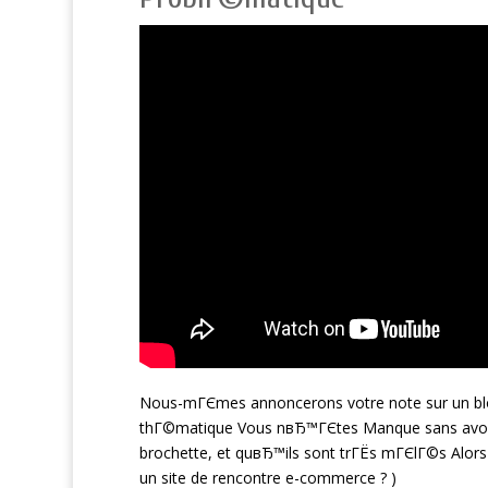
Nous-mГЄmes annoncerons votre note sur un blo
thГ©matique Vous nвЂ™ГЄtes Manque sans avoir sa
brochette, et quвЂ™ils sont trГЁs mГЄlГ©s Alors
un site de rencontre e-commerce ? )