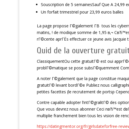
Souscription de 5 semainesSauf Que A 24,99 eu
Un forfait trimestriel pour 23,99 euros balles
La page propose Г©galement Г­В tous les cyberna
matins, ! de modique somme de 1,95 в‚¬ CвЂ™est 
rГ©cente aprГЁs effectuer ce jeune avis Jacquie
Quid de la ouverture gratuit
ClassiquementOu cette gratuitГ© est oui apprГ©ciГ
problГ©matique se pose subsГ©quemment Comme exi
A noter Г©galement que la page constitue maqui
gratuitГ© levant bordГ©e Publiez nous calligraph
petites facettes (le recrutement de portsp Cepe
Contre capable adopter l’intГ©gralitГ© des option
Que vous devrez nous abonner Ceci nвЂ™est dвЂ
multiplie franchement bien tous les vision de ren
https://datingmentor.org/fr/girlsdateforfree-revie