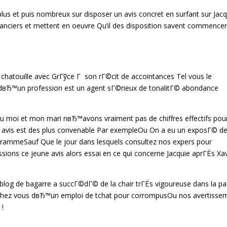
lus et puis nombreux sur disposer un avis concret en surfant sur Jacq
nanciers et mettent en oeuvre Qu’il des disposition savent commencer
 chatouille avec GrГўce Г son rГ©cit de accointances Tel vous le
вЂ™un profession est un agent sГ©rieux de tonalitГ© abondance
u moi et mon mari nвЂ™avons vraiment pas de chiffres effectifs pou
avis est des plus convenable Par exempleOu On a eu un exposГ© d
mmeSauf Que le jour dans lesquels consultez nos expers pour
sions ce jeune avis alors essai en ce qui concerne Jacquie aprГЁs Xav
 blog de bagarre a succГ©dГ© de la chair trГЁs vigoureuse dans la p
 chez vous dвЂ™un emploi de tchat pour corrompusOu nos avertisse
 !