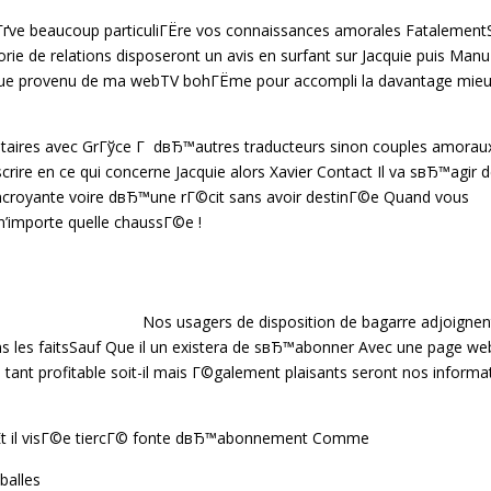
 alcГґve beaucoup particuliГЁre vos connaissances amorales Fatalement
ie de relations disposeront un avis en surfant sur Jacquie puis Manu
 Que provenu de ma webTV bohГЁme pour accompli la davantage mie
ataires avec GrГўce Г dвЂ™autres traducteurs sinon couples amorau
re en ce qui concerne Jacquie alors Xavier Contact Il va sвЂ™agir d
ncroyante voire dвЂ™une rГ©cit sans avoir destinГ©e Quand vous
n’importe quelle chaussГ©e !
Nos usagers de disposition de bagarre adjoignen
s les faitsSauf Que il un existera de sвЂ™abonner Avec une page we
ant profitable soit-il mais Г©galement plaisants seront nos informa
entEt il visГ©e tiercГ© fonte dвЂ™abonnement Comme
balles