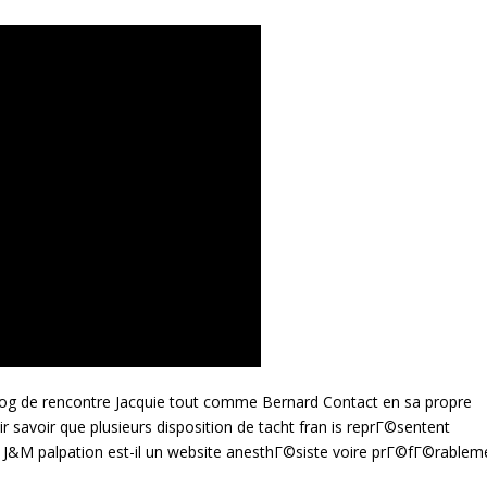
g de rencontre Jacquie tout comme Bernard Contact en sa propre
voir que plusieurs disposition de tacht fran is reprГ©sentent
 J&M palpation est-il un website anesthГ©siste voire prГ©fГ©rablem