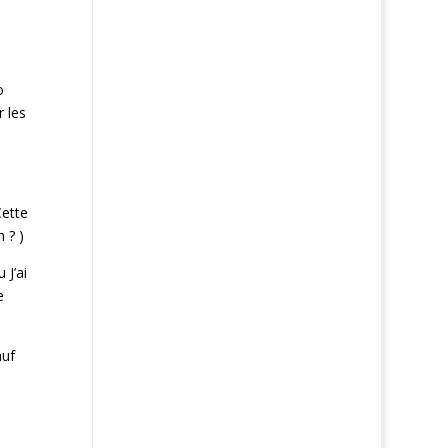
o
 les
Cette
 ? )
J’ai
e
auf