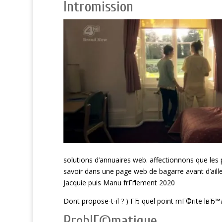
Intromission
solutions d’annuaires web. affectionnons que les
savoir dans une page web de bagarre avant d’aill
Jacquie puis Manu frГґlement 2020
Dont propose-t-il ? ) ГЂ quel point mГ©rite lвЂ™
ProblГ©matique