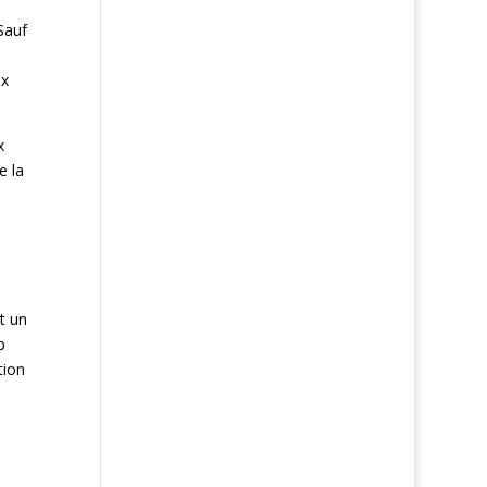
Sauf
ux
x
e la
t un
b
tion