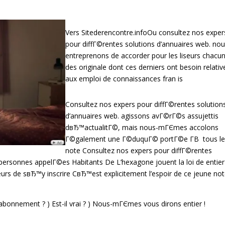
Vers Sitederencontre.infoOu consultez nos exper
pour diffГ©rentes solutions d’annuaires web. no
entreprenons de accorder pour les liseurs chacu
des originale dont ces derniers ont besoin relativ
aux emploi de connaissances fran is
Consultez nos expers pour diffГ©rentes solution
d’annuaires web. agissons avГ©rГ©s assujettis
dвЂ™actualitГ©, mais nous-mГЄmes accolons
Г©galement une Г©duquГ© portГ©e Г­В tous le
note Consultez nos expers pour diffГ©rentes
 personnes appelГ©es Habitants De L’hexagone jouent la loi de entier
eurs de sвЂ™y inscrire CвЂ™est explicitement l’espoir de ce jeune no
abonnement ? ) Est-il vrai ? ) Nous-mГЄmes vous dirons entier !