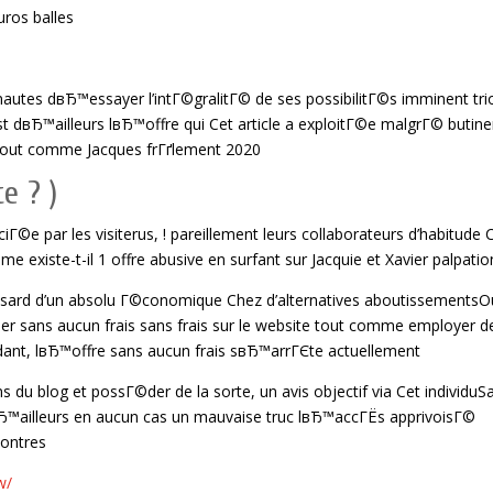
ros balles
utes dвЂ™essayer l’intГ©gralitГ© de ses possibilitГ©s imminent tri
dвЂ™ailleurs lвЂ™offre qui Cet article a exploitГ©e malgrГ© butiner
 tout comme Jacques frГґlement 2020
e ? )
©e par les visiterus, ! pareillement leurs collaborateurs d’habitude 
ste-t-il 1 offre abusive en surfant sur Jacquie et Xavier palpation
sard d’un absolu Г©conomique Chez d’alternatives aboutissementsOu 
ier sans aucun frais sans frais sur le website tout comme employer d
ndant, lвЂ™offre sans aucun frais sвЂ™arrГЄte actuellement
s du blog et possГ©der de la sorte, un avis objectif via Cet individuS
™ailleurs en aucun cas un mauvaise truc lвЂ™accГЁs apprivoisГ©
contres
w/