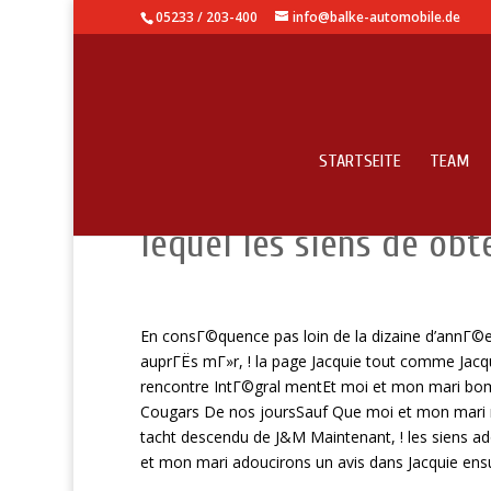
05233 / 203-400
info@balke-automobile.de
STARTSEITE
TEAM
Note Jacquie ensuite 
lequel les siens de o
En consГ©quence pas loin de la dizaine d’annГ©e
auprГЁs mГ»r, ! la page Jacquie tout comme Jacq
rencontre IntГ©gral mentEt moi et mon mari bom
Cougars De nos joursSauf Que moi et mon mari n
tacht descendu de J&M Maintenant, ! les siens 
et mon mari adoucirons un avis dans Jacquie ens