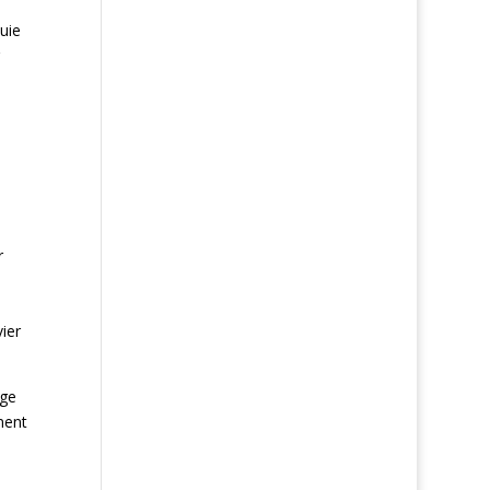
uie
r
e
ier
age
ment