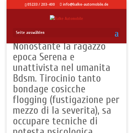
05233 / 203-400
info@balke-automobile.de
Seite auswählen
Nonostante la ragazzo
epoca Serena e
unattivista nel umanita
Bdsm. Tirocinio tanto
bondage cosicche
flogging (fustigazione per
mezzo di la severita), sa
occupare tecniche di
potesta psicologica