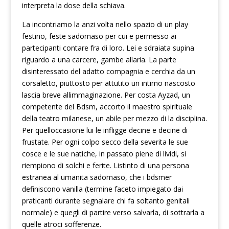
interpreta la dose della schiava.
La incontriamo la anzi volta nello spazio di un play
festino, feste sadomaso per cui e permesso ai
partecipanti contare fra di loro. Lei e sdraiata supina
riguardo a una carcere, gambe allaria. La parte
disinteressato del adatto compagnia e cerchia da un
corsaletto, piuttosto per attutito un intimo nascosto
lascia breve allimmaginazione. Per costa Ayzad, un
competente del Bdsm, accorto il maestro spirituale
della teatro milanese, un abile per mezzo di la disciplina.
Per quelloccasione lui le infligge decine e decine di
frustate. Per ogni colpo secco della severita le sue
cosce e le sue natiche, in passato piene di lividi, si
riempiono di solchi e ferite. Listinto di una persona
estranea al umanita sadomaso, che i bdsmer
definiscono vanilla (termine faceto impiegato dai
praticanti durante segnalare chi fa soltanto genitali
normale) e quegli di partire verso salvarla, di sottrarla a
quelle atroci sofferenze.