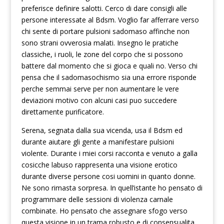
preferisce definire salotti. Cerco di dare consigli alle
persone interessate al Bdsm. Voglio far afferrare verso
chi sente di portare pulsioni sadomaso affinche non
sono strani ovverosia malati. Insegno le pratiche
classiche, i ruoli, le zone del corpo che si possono
battere dal momento che si gioca e quali no. Verso chi
pensa che il sadomasochismo sia una errore risponde
perche semmai serve per non aumentare le vere
deviazioni motivo con alcuni casi puo succedere
direttamente purificatore.
Serena, segnata dalla sua vicenda, usa il Bdsm ed
durante aiutare gli gente a manifestare pulsioni
violente. Durante i miei corsi racconta e venuto a galla
cosicche labuso rappresenta una visione erotico
durante diverse persone cosi uomini in quanto donne.
Ne sono rimasta sorpresa. In quell’istante ho pensato di
programmare delle sessioni di violenza carnale
combinate. Ho pensato che assegnare sfogo verso
questa visione in un trama robusto e di consensualita