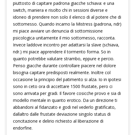
piuttosto di capitare padrona giacche schiava: e una
switch, maniera e risolto chi in sessioni diverse e
idoneo di prendere non solo il elenco di al potere che di
sottomesso. Quando incarno la Mistress (padrona, ndr)
mi piace avviare un denuncia di sottomissione
psicologica unitamente il mio sottomesso, racconta.
Invece laddove incontro per adattarsi la slave (schiava,
ndr.) mi piace apprendere il tormento forma. So in
quanto potrebbe valutare strambo, eppure e percio.
Penso giacche durante controllare piacere nel dolore
bisogna capitare predisposti realmente. Inoltre col
occasione la principio del patimento si alza. Io in ipotesi
sono in ceto ora di accettare 1500 frustate, pero ci
sono arrivata per gradi. Il favore cosicche provo e sia di
modello mentale in quanto erotico. Da un direzione ti
abbandoni al fidanzato e godi nel vederlo gratificato,
dallaltro dalle frustate deviazione singolo status di
concitazione e delirio richiesto al liberazione di
endorfine.