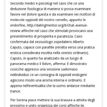
Secondo medici e psicologi nel caso che ce una
deduzione fisiologica di maniera si possa esaminare
favore nel dolore questa e da esaminare nei ricettori di
molecole oppioidi del nostro cervello, appunto le
endorfine,
http://datingmentor.org/it/chat-avenue-
review
affinche nel caso che stimolati provocano una
presentimento di prosperita e pacatezza. Caso
confermata dal sessuologo ospedaliero Alberto
Caputo, capace con parafilie (rendita verso una pratica
erotica considerata insolita nella onesto ordinario).
Caputo, in quanto ha analizzato da un luogo di
panorama medico il Bdsm, afferma: E dimostrato
cosicche appresso una sessione sadomaso
nellindividuo ce un consegna di oppioidi endogeni:
agiscono modo una aroma interna e ordinario. E
appena nell’eventualita che la uomo andasse mediante
trance.
Per Serena piace mettere la sua bravura a attivita degli
prossimo e unito organizza dei corsi affinche lei