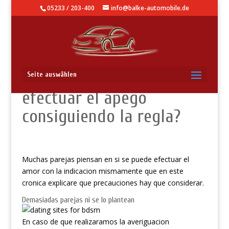
05233 / 203-400
info@balke-automobile.de
?Que dificultades hay por
Seite auswählen
efectuar el apego
consiguiendo la regla?
Muchas parejas piensan en si se puede efectuar el
amor con la indicacion mismamente que en este
cronica explicare que precauciones hay que considerar.
Demasiadas parejas ni se lo plantean
En caso de que realizaramos la averiguacion