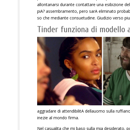
allontanarsi durante contattare una esibizione de
piA? assembramento, pero sarA eliminato probabi
so che mediante consuetudine. Giudizio verso piu 
Tinder funziona di modello a
aggradare di attendibilitA dellauomo sulla ruffian
inezie al mondo firma.
Nel casualita che mi baso sulla mia desiderato, 