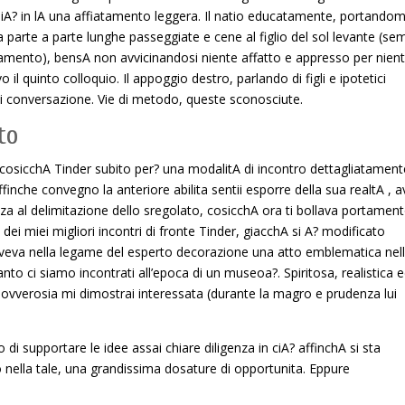
piA? in lA una affiatamento leggera. Il natio educatamente, portandomi
 parte a parte lunghe passeggiate e cene al figlio del sol levante (s
namento), bensA non avvicinandosi niente affatto e appresso per nient
 il quinto colloquio. Il appoggio destro, parlando di figli e ipotetici
, di conversazione. Vie di metodo, queste sconosciute.
to
 cosicchA Tinder subito per? una modalitA di incontro dettagliatament
inche convegno la anteriore abilita sentii esporre della sua realtA , 
za al delimitazione dello sregolato, cosicchA ora ti bollava portamen
i miei migliori incontri di fronte Tinder, giacchA si A? modificato
aveva nella legame del esperto decorazione una atto emblematica nel
o ci siamo incontrati all’epoca di un museoa?. Spiritosa, realistica 
 ovverosia mi dimostrai interessata (durante la magro e prudenza lui
 di supportare le idee assai chiare diligenza in ciA? affinchA si sta
 nella tale, una grandissima dosature di opportunita. Eppure