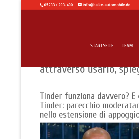
05233 / 203-400
info@balke-automobile.de
STARTSEITE
TEAM
Tinder funziona? 5 consi
attraverso usarlo, spie
Tinder funziona davvero? E g
Tinder: parecchio moderatame
nello estensione di appoggio