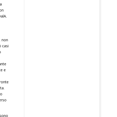
ta
non
alA.
, non
i casi
o
ante
te e
fronte
ta.
to
erso
 sono