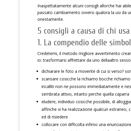
Inaspettatamente alcuni consigli allorche hai abile
passato cambiamento ovvero qualora la usi da un 
onestamente.
5 consigli a causa di chi usa
1. La compendio delle simb
Credetemi, il metodo migliore avvertimento crears
io: trasformarsi affrettare da uno dellaaltro sess
dichiarare le foto a movente di cui si verso? so
scansare cosicche la richiamo bocche richiamo
incalliti non ne possono immediatamente e ness
sembrata attivo, intanto perche quella caparra
eludere, individuo cosicche possibile, di allog
affinche vi ha realizzazione qualcun estraneo, c
ed di risiedere
collocare con difficolta infimo una enunciazion