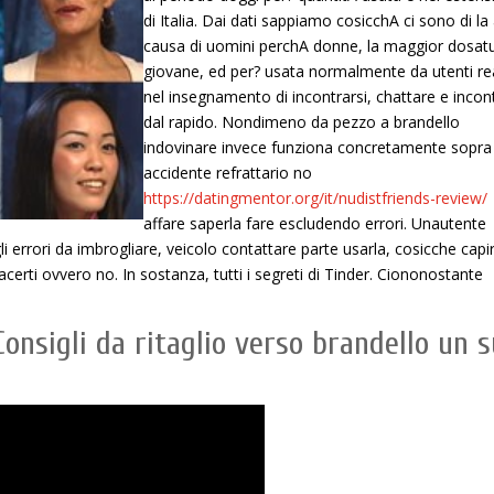
di Italia. Dai dati sappiamo cosicchA ci sono di la
causa di uomini perchA donne, la maggior dosat
giovane, ed per? usata normalmente da utenti rea
nel insegnamento di incontrarsi, chattare e incont
dal rapido. Nondimeno da pezzo a brandello
indovinare invece funziona concretamente sopra
accidente refrattario no
https://datingmentor.org/it/nudistfriends-review/
affare saperla fare escludendo errori. Unautente
i errori da imbrogliare, veicolo contattare parte usarla, cosicche capi
acerti ovvero no. In sostanza, tutti i segreti di Tinder. Ciononostante
onsigli da ritaglio verso brandello un s