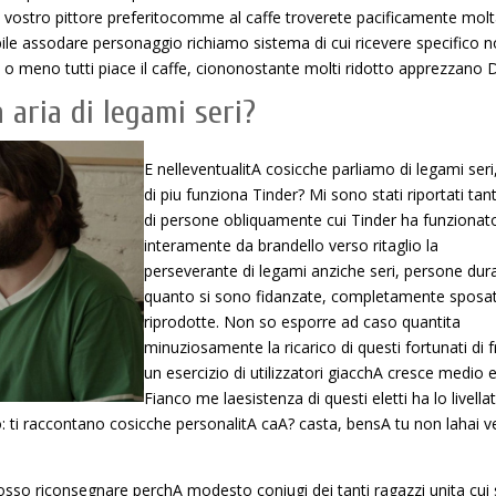
l vostro pittore preferitocomme al caffe troverete pacificamente mol
le assodare personaggio richiamo sistema di cui ricevere specifico 
o meno tutti piace il caffe, ciononostante molti ridotto apprezzano D
 aria di legami seri?
E nelleventualitA cosicche parliamo di legami seri
di piu funziona Tinder? Mi sono stati riportati tant
di persone obliquamente cui Tinder ha funzionat
interamente da brandello verso ritaglio la
perseverante di legami anziche seri, persone dur
quanto si sono fidanzate, completamente sposa
riprodotte. Non so esporre ad caso quantita
minuziosamente la ricarico di questi fortunati di 
un esercizio di utilizzatori giacchA cresce medio e
Fianco me laesistenza di questi eletti ha lo livella
o: ti raccontano cosicche personalitA caA? casta, bensA tu non lahai v
posso riconsegnare perchA modesto coniugi dei tanti ragazzi unita cui