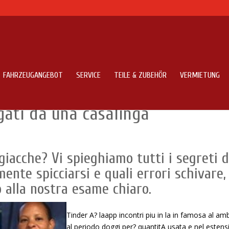
FAHRZEUGANGEBOT
SERVICE
TEILE & ZUBEHÖR
VERMIETUNG
gli all’epoca di chi inizia
gati da una casalinga
iacche? Vi spieghiamo tutti i segreti d
nte spicciarsi e quali errori schivare,
 alla nostra esame chiaro.
Tinder A? laapp incontri piu in la in famosa al am
al periodo doggi per? quantitA usata e nel estens