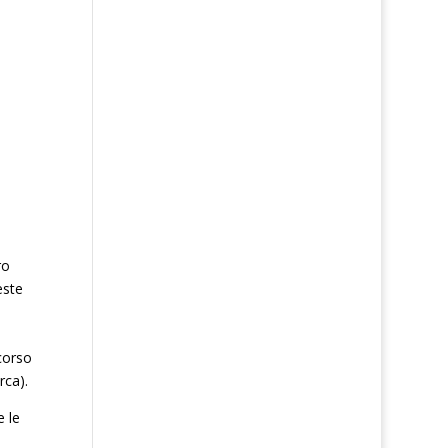
ro
este
corso
rca).
 le