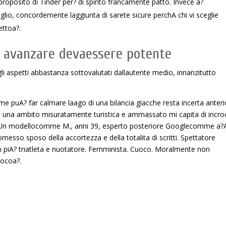
oposito di Tinder per? di spirito francamente patto. Invece a?
lio, concordemente laggiunta di sarete sicure perchA chi vi sceglie
ettoa?.
di avanzare devaessere potente
li aspetti abbastanza sottovalutati dallautente medio, innanzitutto
e puA? far calmare laago di una bilancia giacche resta incerta anteri
e una ambito misuratamente turistica e ammassato mi capita di incro
tagli. Un modellocomme M., anni 39, esperto posteriore Googlecomme a?
omesso sposo della accortezza e della totalita di scritti. Spettatore
on piA? triatleta e nuotatore. Femminista. Cuoco. Moralmente non
ocoa?.