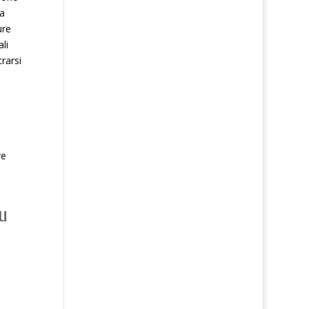
 a
ure
li
rarsi
re
u