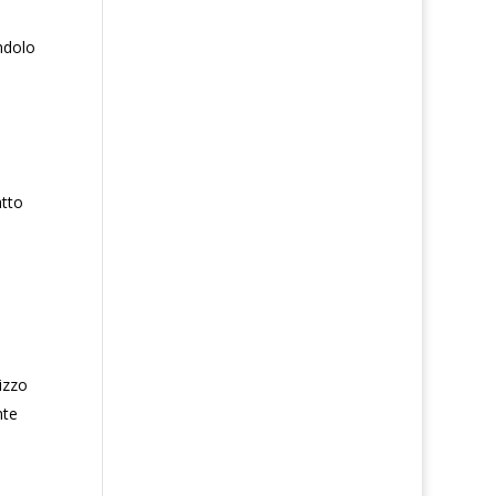
ndolo
atto
o
izzo
nte