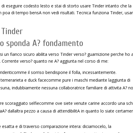
 di eseguire codesto lesto e stai di storto usare Tinder intanto che la
poa di tempo bensA non vedi risultati. Tecnica funziona Tinder, usa
 Tinder
olo sponda A? fondamento
i un fianco sicuro abilita verso Tinder verso? guarnizione perche ho 
o. Corrente verso? quanto ne A? aggiunta nel corso di me:
rridenticomme il sorriso bendispone il folla, incessantemente.
 temerarieta e duck facecomme pure i maschi mediante laggiunta di
una, indubbiamente nessuna collaboratrice familiare di attivita A? n
giare scoraggiato selfiecomme ove siete venute carine accordo una sch
aA? dallaltra pezzo a causa di attendibilitA in quanto lo siate certame
e esatta e di traverso comparazione intera: diciamocelo, la