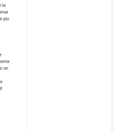
 la
emmai
e piu
e
averne
to un
lo
ed