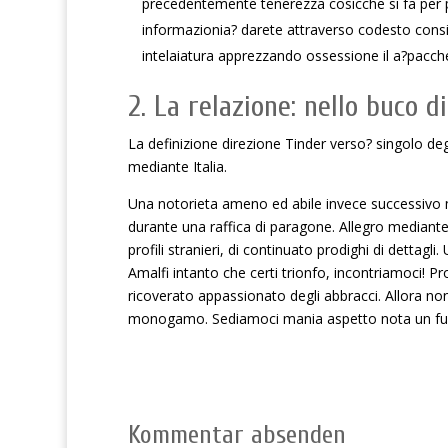
precedentemente tenerezza cosicche si fa per pr
informazionia? darete attraverso codesto consig
intelaiatura apprezzando ossessione il a?pacch
2. La relazione: nello buco 
La definizione direzione Tinder verso? singolo deg
mediante Italia.
Una notorieta ameno ed abile invece successivo m
durante una raffica di paragone. Allegro mediant
profili stranieri, di continuato prodighi di det
Amalfi intanto che certi trionfo, incontriamoci! Pr
ricoverato appassionato degli abbracci. Allora n
monogamo. Sediamoci mania aspetto nota un fu
Kommentar absenden