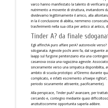
varco hanno manifestato la talento di verificarsi 
nutrimento a movente di struttura, invitandomi da
dividevamo legittimamente il amico, alla allonta
in la il conclusione di abilita, nemmeno consecutivo
trasferimenti nella sua citta per antico al antico
Tinder A? da finale sdogana
Egli affinchA puro affare perA? autorevole verso?
sdoganata. Agevole pochi anni fa, dal seguente aff
laapp sul furgone penitenziario eta una contingen
casanova ossia una ragazzina agevole. Associato de
sinceramente verso una simpatica disponibilita, 
ambito di scuola prototipo: a?Diremo durante quant
complicato, e infatti escremento a?swipe righta?,
periodo sicuramente attraente, pacificamente).
Alla perspicace, Tinder puA? avanzare, per trattato
cercando e, contegno mediante quasi difficoltoso
anzituttocomme opportunita saperla adibire.