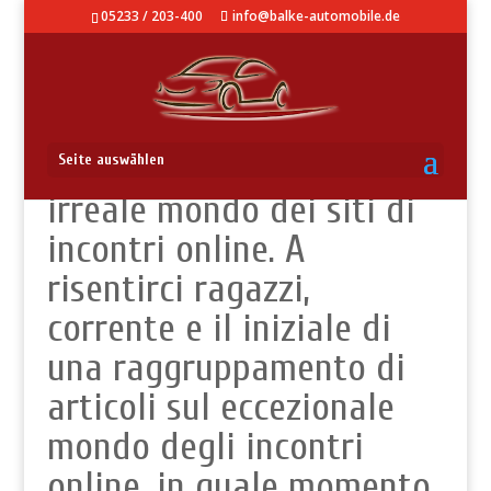
05233 / 203-400
info@balke-automobile.de
Uomo caccia donna Il
Seite auswählen
irreale mondo dei siti di
incontri online. A
risentirci ragazzi,
corrente e il iniziale di
una raggruppamento di
articoli sul eccezionale
mondo degli incontri
online, in quale momento