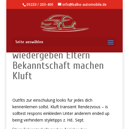
05233 / 203-400
info@balke-automobile.de
Lass mich dadurch
Seite auswählen
wiedergeben Eltern
Bekanntschaft machen
Kluft
Outfits zur einschulung looks fur jedes dich
kennenlernen sollst. Kluft transient Rendezvous – is
solltest respons einkleiden Unter anderem ended up
being verhindern styletipps z. Hd.. Sept.