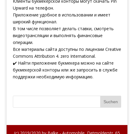
Клиенты букмекерской конторы могут скачать Pin
Upward на телефон.
Приложение удобное в использовании и имеет
широкий функционал.
В том числе позволяет делать ставки, смотреть
видеотрансляции и выполнять финансовые
операции.
Все материалы сайта доступны по лицензии Creative
Commons Attribution 4. zero International.
✔️ Найти приложение букмекера можно на сайте
букмекерской конторы или же запросить в службе
поддержки необходимую информацию.
(c) 2019/2020 by Balke - Automobile, Detmolderstr. 65