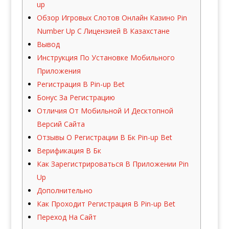
up
Обзор Игровых Слотов Онлайн Казино Pin
Number Up С Лицензией В Казахстане
Вывод
Инструкция По Установке Мобильного
Приложения
Регистрация В Pin-up Bet
Бонус За Регистрацию
Отличия От Мобильной И Десктопной
Версий Сайта
Отзывы О Регистрации В Бк Pin-up Bet
Верификация В Бк
Как Зарегистрироваться В Приложении Pin
Up
Дополнительно
Как Проходит Регистрация В Pin-up Bet
Переход На Сайт