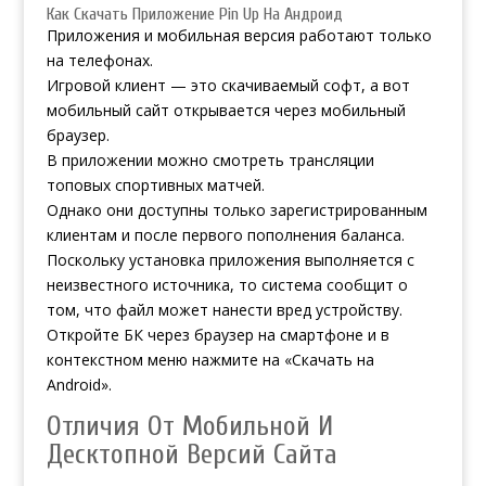
Как Скачать Приложение Pin Up На Андроид
Приложения и мобильная версия работают только
на телефонах.
Игровой клиент — это скачиваемый софт, а вот
мобильный сайт открывается через мобильный
браузер.
В приложении можно смотреть трансляции
топовых спортивных матчей.
Однако они доступны только зарегистрированным
клиентам и после первого пополнения баланса.
Поскольку установка приложения выполняется с
неизвестного источника, то система сообщит о
том, что файл может нанести вред устройству.
Откройте БК через браузер на смартфоне и в
контекстном меню нажмите на «Скачать на
Android».
Отличия От Мобильной И
Десктопной Версий Сайта