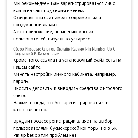
Мы рекомендуем Вам зарегистрироваться либо
войти на сайт под своим именем.
Официальный сайт имеет современный и
продуманный дизайн.
А вот приложение, по мнению многих
пользователей, визуально устарело.
Обзор Игровых Слотов Онлайн Казино Pin Number Up С
Лицензией В Казахстане
Кроме того, ссылка на установочный файл есть на
нашем сайте.
Менять настройки личного кабинета, например,
пароль.
Вносить депозиты и выводить средства с игрового
счета.
Нажмите сюда, чтобы зарегистрироваться в
качестве автора.
Вряд ли процесс регистрации влияет на выбор
пользователями букмекерской конторы, но в БК
Pin-up bet с этим проблем нет.