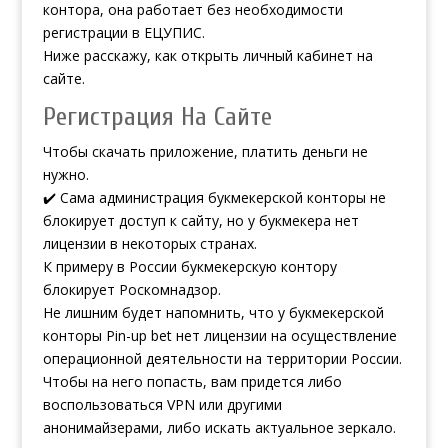
контора, она работает без необходимости
регистрации в ЕЦУПИС.
Ниже расскажу, как открыть личный кабинет на
сайте.
Регистрация На Сайте
Чтобы скачать приложение, платить деньги не
нужно.
✔️ Сама администрация букмекерской конторы не
блокирует доступ к сайту, но у букмекера нет
лицензии в некоторых странах.
К примеру в России букмекерскую контору
блокирует Роскомнадзор.
Не лишним будет напомнить, что у букмекерской
конторы Pin-up bet нет лицензии на осуществление
операционной деятельности на территории России.
Чтобы на него попасть, вам придется либо
воспользоваться VPN или другими
анонимайзерами, либо искать актуальное зеркало.