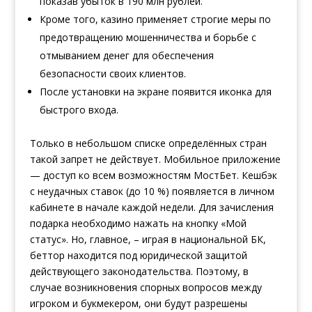
показав убыток в 190 млн рублей.
Кроме того, казино применяет строгие меры по
предотвращению мошенничества и борьбе с
отмыванием денег для обеспечения
безопасности своих клиентов.
После установки на экране появится иконка для
быстрого входа.
Только в небольшом списке определённых стран
такой запрет не действует. Мобильное приложение
— доступ ко всем возможностям МостБет. Кешбэк
с неудачных ставок (до 10 %) появляется в личном
кабинете в начале каждой недели. Для зачисления
подарка необходимо нажать на кнопку «Мой
статус». Но, главное, – играя в национальной БК,
беттор находится под юридической защитой
действующего законодательства. Поэтому, в
случае возникновения спорных вопросов между
игроком и букмекером, они будут разрешены