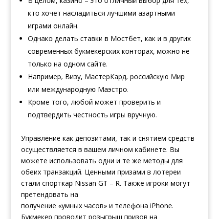
В целом, казино – это отличный выбор для тех,
кто хочет насладиться лучшими азартными
играми онлайн.
Однако делать ставки в Мостбет, как и в других
современных букмекерских конторах, можно не
только на одном сайте.
Например, Визу, МастерКард, российскую Мир
или международную Маэстро.
Кроме того, любой может проверить и
подтвердить честность игры вручную.
Управление как депозитами, так и снятием средств
осуществляется в вашем личном кабинете. Вы
можете использовать одни и те же методы для
обеих транзакций. Ценными призами в лотереи
стали спорткар Nissan GT – R. Также игроки могут
претендовать на
получение «умных часов» и телефона iPhone.
Букмекер проводит розыгрыш призов на