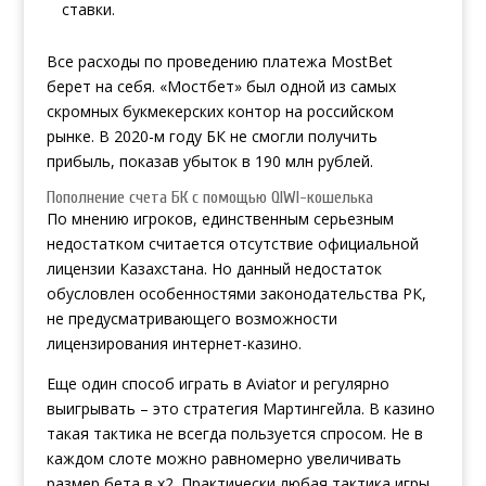
ставки.
Все расходы по проведению платежа MostBet
берет на себя. «Мостбет» был одной из самых
скромных букмекерских контор на российском
рынке. В 2020-м году БК не смогли получить
прибыль, показав убыток в 190 млн рублей.
Пополнение счета БК с помощью QIWI-кошелька
По мнению игроков, единственным серьезным
недостатком считается отсутствие официальной
лицензии Казахстана. Но данный недостаток
обусловлен особенностями законодательства РК,
не предусматривающего возможности
лицензирования интернет-казино.
Еще один способ играть в Aviator и регулярно
выигрывать – это стратегия Мартингейла. В казино
такая тактика не всегда пользуется спросом. Не в
каждом слоте можно равномерно увеличивать
размер бета в х2. Практически любая тактика игры