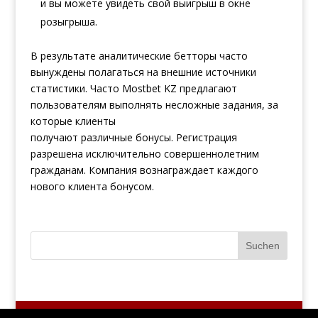
и вы можете увидеть свой выигрыш в окне
розыгрыша.
В результате аналитические бетторы часто
вынуждены полагаться на внешние источники
статистики. Часто Mostbet KZ предлагают
пользователям выполнять несложные задания, за
которые клиенты
получают различные бонусы. Регистрация
разрешена исключительно совершеннолетним
гражданам. Компания вознаграждает каждого
нового клиента бонусом.