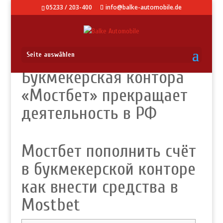
05233 / 203-400
info@balke-automobile.de
Seite auswählen
Букмекерская контора
«Мостбет» прекращает
деятельность в РФ
Мостбет пополнить счёт
в букмекерской конторе
как внести средства в
Mostbet