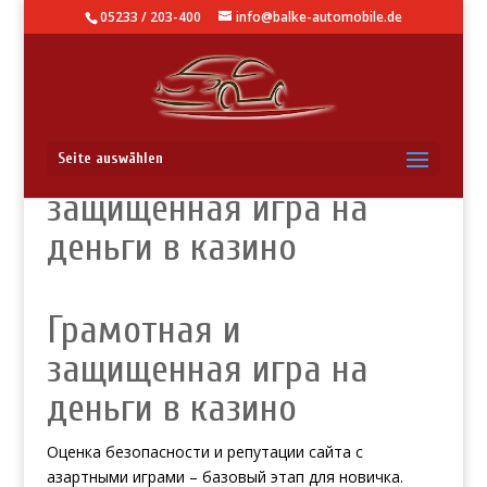
05233 / 203-400
info@balke-automobile.de
Грамотная и
Seite auswählen
защищенная игра на
деньги в казино
Грамотная и
защищенная игра на
деньги в казино
Оценка безопасности и репутации сайта с
азартными играми – базовый этап для новичка.