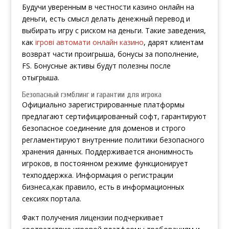
Будучи уверенным в честности казино онлайн на
деньги, есть смысл делать денежный перевод и
выбирать игру с риском на деньги. Такие заведения,
как
ігрові автомати онлайн казино
, дарят клиентам
возврат части проигрыша, бонусы за пополнение,
FS. Бонусные активы будут полезны после
отыгрыша.
Безопасный гэмблинг и гарантии для игрока
Официально зарегистрированные платформы
предлагают сертифицированный софт, гарантируют
безопасное соединение для доменов и строго
регламентируют внутренние политики безопасного
хранения данных. Поддерживается анонимность
игроков, в постоянном режиме функционирует
техподдержка. Информация о регистрации
бизнеса,как правило, есть в информационных
сексиях портала.
Факт получения лицензии подчеркивает