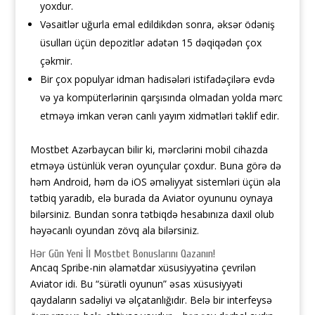
yoxdur.
Vəsaitlər uğurla emal edildikdən sonra, əksər ödəniş
üsulları üçün depozitlər adətən 15 dəqiqədən çox
çəkmir.
Bir çox populyar idman hadisələri istifadəçilərə evdə
və ya kompüterlərinin qarşısında olmadan yolda mərc
etməyə imkan verən canlı yayım xidmətləri təklif edir.
Mostbet Azərbaycan bilir ki, mərclərini mobil cihazda
etməyə üstünlük verən oyunçular çoxdur. Buna görə də
həm Android, həm də iOS əməliyyat sistemləri üçün əla
tətbiq yaradıb, elə burada da Aviator oyununu oynaya
bilərsiniz. Bundan sonra tətbiqdə hesabınıza daxil olub
həyəcanlı oyundan zövq ala bilərsiniz.
Hər Gün Yeni İl Mostbet Bonuslarını Qazanın!
Ancaq Spribe-nin əlamətdar xüsusiyyətinə çevrilən
Aviator idi. Bu “sürətli oyunun” əsas xüsusiyyəti
qaydaların sadəliyi və əlçatanlığıdır. Belə bir interfeysə