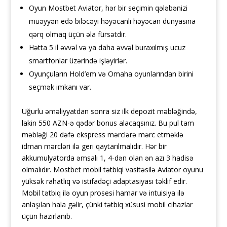
Oyun Mostbet Aviator, hər bir seçimin qələbənizi
müəyyən edə biləcəyi həyəcanlı həyəcan dünyasına
qərq olmaq üçün əla fürsətdir.
Hətta 5 il əvvəl və ya daha əvvəl buraxılmış ucuz
smartfonlar üzərində işləyirlər.
Oyunçuların Hold’em və Omaha oyunlarından birini
seçmək imkanı var.
Uğurlu əməliyyatdan sonra siz ilk depozit məbləğində,
lakin 550 AZN-ə qədər bonus alacaqsınız. Bu pul tam
məbləği 20 dəfə ekspress mərclərə mərc etməklə
idman mərcləri ilə geri qaytarılmalıdır. Hər bir
akkumulyatorda əmsalı 1, 4-dən olan ən azı 3 hadisə
olmalıdır. Mostbet mobil tətbiqi vasitəsilə Aviator oyunu
yüksək rahatlıq və istifadəçi adaptasiyası təklif edir.
Mobil tətbiq ilə oyun prosesi hamar və intuisiya ilə
anlaşılan hala gəlir, çünki tətbiq xüsusi mobil cihazlar
üçün hazırlanıb.