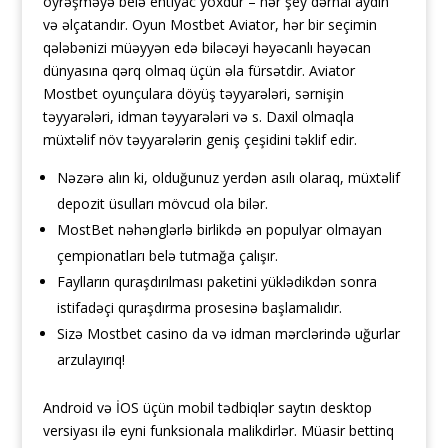
öyrəşməyə belə ehtiyac yoxdur – hər şey dərhal aydın
və əlçatandır. Oyun Mostbet Aviator, hər bir seçimin
qələbənizi müəyyən edə biləcəyi həyəcanlı həyəcan
dünyasına qərq olmaq üçün əla fürsətdir. Aviator
Mostbet oyunçulara döyüş təyyarələri, sərnişin
təyyarələri, idman təyyarələri və s. Daxil olmaqla
müxtəlif növ təyyarələrin geniş çeşidini təklif edir.
Nəzərə alın ki, olduğunuz yerdən asılı olaraq, müxtəlif
depozit üsulları mövcud ola bilər.
MostBet nəhənglərlə birlikdə ən populyar olmayan
çempionatları belə tutmağa çalışır.
Faylların quraşdırılması paketini yüklədikdən sonra
istifadəçi quraşdırma prosesinə başlamalıdır.
Sizə Mostbet casino da və idman mərclərində uğurlar
arzulayırıq!
Android və İOS üçün mobil tədbiqlər saytın desktop
versiyası ilə eyni funksionala malikdirlər. Müasir bettinq