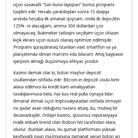
üçün səxavətli “Sən buna layiqsən” bonus proqramı
təqdim edir. Hesabı yaratdıqdan sonra 15 dəqiqə
ərzində hesaba ilk əmanət qoysam, onda ilk depozitin
125% -ni alacağam, amma 300 dollardan çox
olmayacaq. Bukmeker tətbiqini seçdiyim üçün cihazın
kiçik ekranı üçün xüsusi olaraq optimize edilmişdir.
Proqramı quraşdıraraq istənilən vaxt smartfon və ya
planşetimdə idman mərcimi edə bilərəm. Artıq baypasın
qarşısını almağı düşünməyə ehtiyac yoxdur.
Kazino demək olar ki, bütün məşhur depozit
üsullarından istifadə edir. Bitcoin-in depozit üsulu kimi
əlavə edilməsi ilə kredit kartı əməliyyatları
təsdiqlənməsə belə, hər kəs real pulla oynaya bilər.
Əmanət etmək üçün kriptovalyutadan istifadə etməyin
nə qədər asan olduğunu nəzərə alsaq, bu, mütləq bir
dezavantajdır. Onlayn kazino, qüsursuz reputasiyaya
malik etibarlı brend olan Bizbon NV tərəfindən idarə
olunur. Bundan əlavə, bu qumar platforması yüksək
keyfiyyətli oyun məzmununa zəmanət verən bütün ən