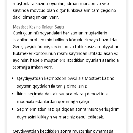
müştərilərə kazino oyunları, idman mərcləri və veb
saytında mövcud olan digər funksiyaların tam çeşidinə
daxil olmaq imkanı verir.
Mostbet Kazino Onlayn Saytı
Canlı çatın nümayəndələri hər zaman müştərilərin
istənilən probleminin həllində kömək etməyə hazırdırlar.
Geniş çeşidli ödəniş seçimləri və təhlükəsiz əməliyyatlar.
Bukmeker kontorunun rəsmi saytından istifadə asan və
aydındır, habelə müştərilərə istədikləri oyunları asanlıqla
tapmağa imkan verir.
Qeydiyyatdan keçməzdən əvvəl siz Mostbet kazino
saytının qaydaları ilə tanış olmalısınız.
İkinci seçimdə dəstək sadəcə olaraq depozitinizi
müdaxilə edənlərdən qorumağa çalışır.
Seçimlərinizdən razı qaldıqdan sonra ‘Mərc yerləşdirin’
düyməsini klikləyin və mərciniz qəbul ediləcək.
Qeydiyyatdan keçdikdən sonra müştərilər oynamağa