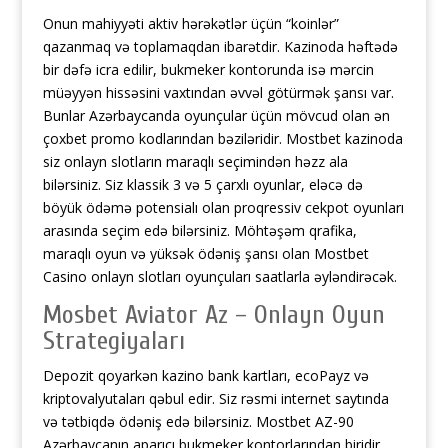
Onun mahiyyəti aktiv hərəkətlər üçün “koinlər”
qazanmaq və toplamaqdan ibarətdir. Kazinoda həftədə
bir dəfə icra edilir, bukmeker kontorunda isə mərcin
müəyyən hissəsini vaxtından əvvəl götürmək şansı var.
Bunlar Azərbaycanda oyunçular üçün mövcud olan ən
çoxbet promo kodlarından bəziləridir. Mostbet kazinoda
siz onlayn slotların maraqlı seçimindən həzz ala
bilərsiniz. Siz klassik 3 və 5 çarxlı oyunlar, eləcə də
böyük ödəmə potensialı olan proqressiv cekpot oyunları
arasında seçim edə bilərsiniz. Möhtəşəm qrafika,
maraqlı oyun və yüksək ödəniş şansı olan Mostbet
Casino onlayn slotları oyunçuları saatlarla əyləndirəcək.
Mosbet Aviator Az – Onlayn Oyun
Strategiyaları
Depozit qoyarkən kazino bank kartları, ecoPayz və
kriptovalyutaları qəbul edir. Siz rəsmi internet saytında
və tətbiqdə ödəniş edə bilərsiniz. Mostbet AZ-90
Azərbaycanın aparıcı bukmeker kontorlarından biridir.