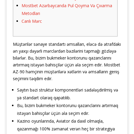
Mostbet Azərbaycanda Pul Qoyma Və Çıxarma
Metodları
Canlı Mərc
Müştərilər sənaye standartı əmsalları, eləcə də ətrafdakı
ən yaxşı dəyərli mərclərdən bəzilərini tapmağı gözləyə
bilərlər. Bu, bizim bukmeker kontorunu qazanclarını
artırmaq istəyən bahisçilər üçün əla seçim edir. Mostbet
AZ-90 həmçinin müştərilərə xətlərin və əmsalların geniş
seçimini təqdim edir.
Saytın bəzi struktur komponentləri sadələşdirilmiş və
ya standart olaraq qapatılıb.
Bu, bizim bukmeker kontorunu qazanclarını artırmaq
istəyən bahisçilər üçün əla seçim edir.
Kazino oyunlarında, Aviator da daxil olmaqla,
qazanmağı 100% zəmanət verən heç bir strategiya