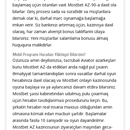
başlamaq üçün istənilən vaxt Mostbet AZ-90-a daxil ola
bilərlər. Giriş prosesi sadə və sürətlidir və müştərilərə
demək olar ki, dərhal mərc oynamağa başlamağa
imkan verir. Siz bankınızı artırmaq üçün, kazinoya daxil
olaraq, hər zaman əlverişli bonus təkliflərini izləyə
bilərsiniz. Yeni müştərilər salamlama bonusu almaq
hüququna malikdirlər.
Mobil Proqramı Haradan Yükləyə Bilərəm?
Özünüzə əmin deyilsinizsə, təcrübəli Aviator azarkeşləri
bunu Mostbet AZ-da etdikləri anda nağd pul çıxarın.
Əməliyyat tamamlandıqdan sonra vəsaitlər dərhal oyun
hesabınıza daxil olacaq və Mostbet onlayn kazinosunda
oyuna başlaya və ya əyləncənizi davam etdirə bilərsiniz.
Mostbet şəxsi kabinetindən udulmuş pulu çıxarmaq
üçün hesabın təsdiqlənməsi prosedurunu keçin. Bu,
şirkətin hesabın real insana məxsus olduğundan əmin
olmasına kömək edən məcburi şərtdir. Başlamalar
arasında fasilə 10 saniyədir və oyun dayandırılmır.
Mostbet AZ kazinosunun ziyarətçiləri maşından gecə-