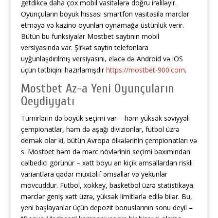
getdikcə daha çox mobil vasitələrə doğru irəliləyir.
Oyunçuların böyük hissəsi smartfon vasitəsilə mərclər
etməyə və kazino oyunları oynamağa üstünlük verir.
Bütün bu funksiyalar Mostbet saytının mobil
versiyasında var. Şirkət saytın telefonlara
uyğunlaşdırılmış versiyasını, eləcə də Android və iOS
üçün tətbiqini hazırlamışdır
https://mostbet-900.com
.
Mostbet Az-a Yeni Oyunçuların
Qeydiyyatı
Turnirlərin də böyük seçimi var – həm yüksək səviyyəli
çempionatlar, həm də aşağı divizionlar, futbol üzrə
demək olar ki, bütün Avropa ölkələrinin çempionatları və
s. Mostbet həm də mərc növlərinin seçimi baxımından
cəlbedici görünür – xətt boyu ən kiçik əmsallardan riskli
variantlara qədər müxtəlif əmsallar və yekunlar
mövcuddur. Futbol, ​​xokkey, basketbol üzrə statistikaya
mərclər geniş xətt üzrə, yüksək limitlərlə edilə bilər. Bu,
yeni başlayanlar üçün depozit bonuslarının sonu deyil –