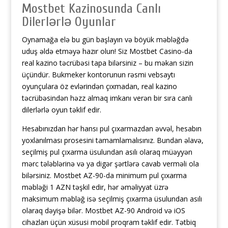
Mostbet Kazinosunda Canlı
Dilerlərlə Oyunlar
Oynamağa elə bu gün başlayın və böyük məbləğdə
uduş əldə etməyə hazır olun! Siz Mostbet Casino-da
real kazino təcrübəsi tapa bilərsiniz – bu məkan sizin
üçündür. Bukmeker kontorunun rəsmi vebsaytı
oyunçulara öz evlərindən çıxmadan, real kazino
təcrübəsindən həzz almaq imkanı verən bir sıra canlı
dilerlərlə oyun təklif edir.
Hesabınızdan hər hansı pul çıxarmazdan əvvəl, hesabın
yoxlanılması prosesini tamamlamalısınız. Bundan əlavə,
seçilmiş pul çıxarma üsulundan asılı olaraq müəyyən
mərc tələblərinə və ya digər şərtlərə cavab verməli ola
bilərsiniz. Mostbet AZ-90-da minimum pul çıxarma
məbləği 1 AZN təşkil edir, hər əməliyyat üzrə
maksimum məbləğ isə seçilmiş çıxarma üsulundan asılı
olaraq dəyişə bilər. Mostbet AZ-90 Android və iOS
cihazları üçün xüsusi mobil proqram təklif edir. Tətbiq