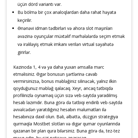
üçün dörd variantı var.
Bu bölmə bir çox analoqlardan daha rahat həyata
keçirilir.
Ənənəvi idman tədbirləri və ahora slot maşınları
əvəzinə oyunçular müxtəlif mərhələlərdə seçim etmək
və irəliləyiş etmək imkanı verilən virtual səyahətə
girirlər.
Kazinoda 1, 4 və ya daha yuxarı əmsalla mərc
etməlisiniz. Əgər bonusun şərtlərinə cavab
vermirsinizsə, bonus məbləğiniz silinəcək, yalnız ilkin
qoyduğunuz məbləğ qalacaq. Xeyr, ancaq tətbiqdə
profilinizlə oynamaq üçün sizə veb-saytda yaradılmış
hesab lazımdır. Buna görə də tətbiqi endirib veb-saytda
əvvəlcədən yaratdığınız hesabın məlumatları ilə
hesabınıza daxil olun. Bəli, əlbəttə, düzgün strategiya
qurmaqla Mostbet slotları və digər qumar oyunlarında
qazanan bir plan qura bilərsiniz. Buna görə də, tez-tez
məşq edin, bu sizi nəticəyə aparacaq.