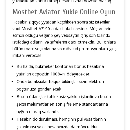
yüklədikdən sonra tətbiq hesabınızda mövcud olacaq.
Mostbet Aviator Yukle Online Oyun
Hesabınız qeydiyyatdan keçdikdən sonra siz istənilən
vaxt Mostbet AZ-90-a daxil ola bilərsiniz. Müştərilərin
etməli olduğu yeganə şey vebsaytın giriş səhifəsində
istifadəçi adlarını və şifrələrini daxil etməkdir. Bu, onlara
bütün mərc seçimlərinə və mövcud promosyonlara giriş
imkanı verəcək!
Bu halda, bukmeker kontorları bonus hesabına
yatırılan depozitin 100%-ni ödəyəcəklər.
Onda bu aksialar haqqa bildirişlər sizin elektron
poçtunuza göndəriləcək
Bütün ödənişlər təhlükəsiz şəkildə işlənilir və bütün
şəxsi məlumatlar ən son şifrələmə standartlarına
uyğun olaraq saxlanılır.
Hesabın doldurulması, həmçinin pul vəsaitlərinin
çıxarılması şəxsi hesabınızda da mövcuddur.