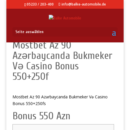
05233 / 203-400
info@balke-automobile.de
Seite auswählen
Mostbet Az 90
Azərbaycanda Bukmeker
Və Casino Bonus
550+250f
Mostbet Az 90 Azərbaycanda Bukmeker Və Casino
Bonus 550+250fs
Bonus 550 Azn