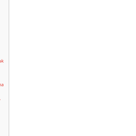
ək
ma
?