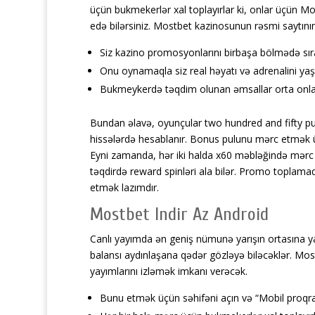
üçün bukmekerlər xal toplayırlar ki, onlar üçün 
edə bilərsiniz. Mostbet kazinosunun rəsmi saytının 
Siz kazino promosyonlarını birbaşa bölmədə sıral
Onu oynamaqla siz real həyatı və adrenalini yaş
Bukmeykerdə təqdim olunan əmsallar orta onlay
Bundan əlavə, oyunçular two hundred and fifty pul
hissələrdə hesablanır. Bonus pulunu mərc etmək üç
Eyni zamanda, hər iki halda x60 məbləğində mərc üç
təqdirdə reward spinləri ala bilər. Promo toplam
etmək lazımdır.
Mostbet Indir Az Android
Canlı yayımda ən geniş nümunə yarışın ortasına ya
balansı aydınlaşana qədər gözləyə biləcəklər. Most
yayımlarını izləmək imkanı verəcək.
Bunu etmək üçün səhifəni açın və “Mobil proqr