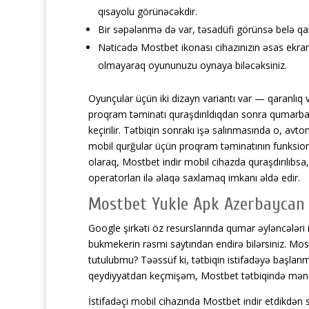
qısayolu görünəcəkdir.
Bir səpələnmə də var, təsadüfi görünsə belə qali
Nəticədə Mostbet ikonası cihazınızın əsas ekra
olmayaraq oyununuzu oynaya biləcəksiniz.
Oyunçular üçün iki dizayn variantı var — qaranlıq
proqram təminatı quraşdırıldıqdan sonra qumarbazı
keçirilir. Tətbiqin sonrakı işə salınmasında o, avt
mobil qurğular üçün proqram təminatının funksiona
olaraq, Mostbet indir mobil cihazda quraşdırılıbsa
operatorları ilə əlaqə saxlamaq imkanı əldə edir.
Mostbet Yukle Apk Azerbaycan
Google şirkəti öz resurslarında qumar əyləncələri i
bukmekerin rəsmi saytından endirə bilərsiniz. Mo
tutulubmu? Təəssüf ki, tətbiqin istifadəyə başlan
qeydiyyatdan keçmişəm, Mostbet tətbiqində mənə
İstifadəçi mobil cihazında Mostbet indir etdikdən