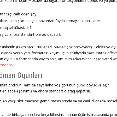
rlar ki, onlar üçün Mostbet-də digər promosyonlarda bonus və ya puls
ifadəçi cəlb edən şey.
ikinci olan çoxlu sayda bazardan faydalanmağa olanak verir.
rmaq təhlükəsizdir?
iş və ahora standart olaraq qapatılıb.
maşınlarıdır (təxminən 1200 ədəd, 50-dən çox provayder). Televiziya oyu
ə olanak verən yeni formatdır. Yayım üçün studiyada şəxsi iştirak effekt
 On oyun TV formatında yayımlanır, um cümlədən Wheel associated wi
/mobile/
.
dman Oyunları
ıfıra endirilir. Həm də sayt daha xoş görünür, çünki böyük və ağır
əri sadələşdirilmiş və ahora standart olaraq qapatılıb.
ı ən yaxşı slot machine game maşınlarında və ya canlı dilerlərlə masa
r və siz birbaşa mərclərə keçə bilərsiniz, bunun üçün iş masasında pr