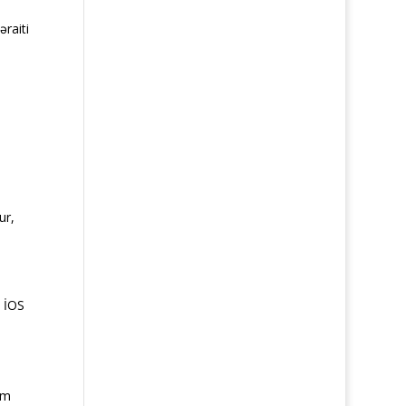
əraiti
ur,
a İOS
im