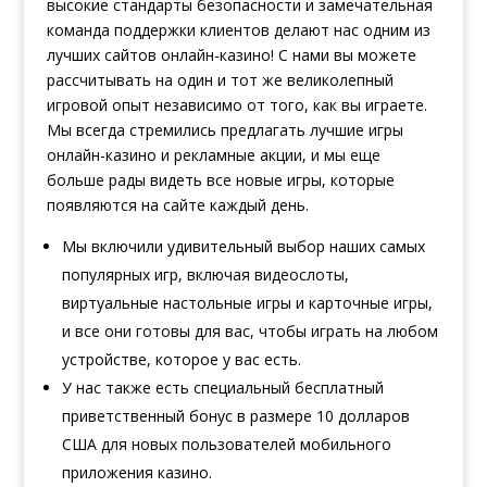
высокие стандарты безопасности и замечательная
команда поддержки клиентов делают нас одним из
лучших сайтов онлайн-казино! С нами вы можете
рассчитывать на один и тот же великолепный
игровой опыт независимо от того, как вы играете.
Мы всегда стремились предлагать лучшие игры
онлайн-казино и рекламные акции, и мы еще
больше рады видеть все новые игры, которые
появляются на сайте каждый день.
Мы включили удивительный выбор наших самых
популярных игр, включая видеослоты,
виртуальные настольные игры и карточные игры,
и все они готовы для вас, чтобы играть на любом
устройстве, которое у вас есть.
У нас также есть специальный бесплатный
приветственный бонус в размере 10 долларов
США для новых пользователей мобильного
приложения казино.