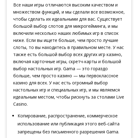
Все наши игры отличаются высоким качеством и
множеством функций, и мы сделали все возможное,
чтобы сделать их идеальными для вас. Существует
большой выбор слотов для микрогейминга, и мы
включили несколько наших любимых игр в список
ниже. Если вы ищете больше, чем просто лучшие
слоты, то вы находитесь в правильном месте. У нас
также есть большой выбор всех других игр казино,
включая карточные игры, скретч-карты и большой
выбор настольных игр. Gama — это гораздо
больше, чем просто казино — мы первоклассное
казино для всех. У нас есть огромный выбор
настольных игр и специальных игр, и мы являемся
идеальным местом, чтобы рискнуть за столами Live
Casino.
Копирование, распространение, коммерческое
использование или публикация этого веб-сайта
запрещены без письменного разрешения Gama.