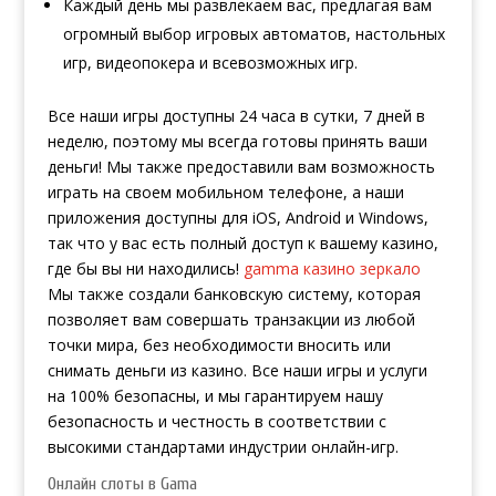
Каждый день мы развлекаем вас, предлагая вам
огромный выбор игровых автоматов, настольных
игр, видеопокера и всевозможных игр.
Все наши игры доступны 24 часа в сутки, 7 дней в
неделю, поэтому мы всегда готовы принять ваши
деньги! Мы также предоставили вам возможность
играть на своем мобильном телефоне, а наши
приложения доступны для iOS, Android и Windows,
так что у вас есть полный доступ к вашему казино,
где бы вы ни находились!
gamma казино зеркало
Мы также создали банковскую систему, которая
позволяет вам совершать транзакции из любой
точки мира, без необходимости вносить или
снимать деньги из казино. Все наши игры и услуги
на 100% безопасны, и мы гарантируем нашу
безопасность и честность в соответствии с
высокими стандартами индустрии онлайн-игр.
Онлайн слоты в Gama