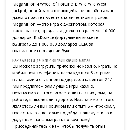
MegaMillion и Wheel of Fortune. В Wild Wild West
Jackpot, новой захватывающей игре онлайн-казино,
джекпот растет вместе с количеством игроков.
MegaMillion — это игра с джекпотом, которая
также растет, предлагая джекпот в размере 10 000
долларов. В «Колесе фортуны» вы можете
выиграть до 1 000 000 долларов США за
правильное совпадение букв.
Как вывести деньги с онлайн казино Gama?
Вы можете загрузить приложение казино, играть на
мобильном телефоне и наслаждаться быстрыми
выплатами и отличной поддержкой клиентов 247!
Мы предлагаем вам лучшие игры казино,
независимо от того, играете ли вы в них дома, на
работе, в школе или в дороге. Независимо от того,
являетесь ли вы новичком или опытным игроком, у
нас есть игры, которые подойдут вашему стилю и
дадут вам шанс выиграть по-крупному!
Присоединяйтесь к нам, чтобы получить опыт