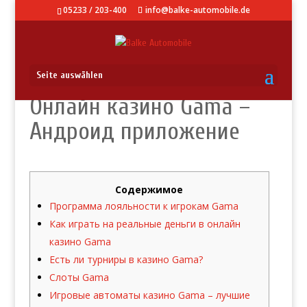
05233 / 203-400
info@balke-automobile.de
Seite auswählen
Онлайн казино Gama –
Андроид приложение
Содержимое
Программа лояльности к игрокам Gama
Как играть на реальные деньги в онлайн
казино Gama
Есть ли турниры в казино Gama?
Слоты Gama
Игровые автоматы казино Gama – лучшие