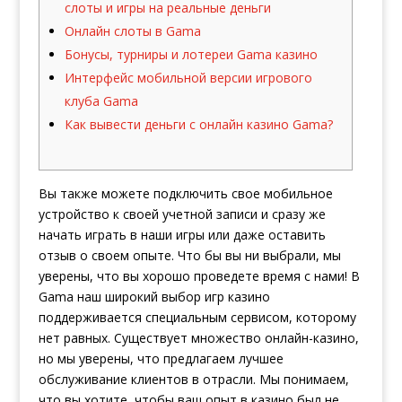
слоты и игры на реальные деньги
Онлайн слоты в Gama
Бонусы, турниры и лотереи Gama казино
Интерфейс мобильной версии игрового
клуба Gama
Как вывести деньги с онлайн казино Gama?
Вы также можете подключить свое мобильное
устройство к своей учетной записи и сразу же
начать играть в наши игры или даже оставить
отзыв о своем опыте. Что бы вы ни выбрали, мы
уверены, что вы хорошо проведете время с нами! В
Gama наш широкий выбор игр казино
поддерживается специальным сервисом, которому
нет равных. Существует множество онлайн-казино,
но мы уверены, что предлагаем лучшее
обслуживание клиентов в отрасли. Мы понимаем,
что вы хотите, чтобы ваш опыт в казино был не