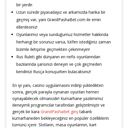
bir yerdir.
Uzun süredir piyasadayız ve arkamızda harika bir
geçmiş var, yani GrandPashaBet.com ile emin
ellerdesiniz!
Oyunlarımız veya sunduğumuz hizmetler hakkında
herhangi bir sorunuz varsa, lütfen istediğiniz zaman
bizimle iletişime geçmekten çekinmeyin!
Rus Ruleti gibi dünyanın en nefis oyunlarından
bazılarında şansınızı deneyin ve çok geçmeden
kendinizi Rusça konuşurken bulacaksınız!
En iyi yanı, casino uygulamasını indirip yükledikten
sonra, gerçek parayla oynanan oyunları hemen
oynayabilecek olmanızdır! Kumarhane yazılımımız
deneyimli programcılar tarafından geliştirilmiştir ve
gerçek bir kara
GrandPashaBet giriş
tabanlı
kumarhaneden bekleyeceğiniz en popüler özelliklerin
tümünü içerir. Slotların, masa oyunlarının, kart