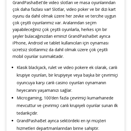
GrandPashaBet’de video slotları ve masa oyunlarından
çok daha fazlası var! Slotlar, video poker ve bir dizi kart
oyunu da dahil olmak üzere her zevke ve tercihe uygun
çok çeşitli oyunlarımız var. Aralarından seçim
yapabileceğiniz çok çeşitli oyunlarla, herkes için bir
şeyler bulacağınızdan eminiz! GrandPashaBet ayrıca
iPhone, Android ve tablet kullanıcıları için oynaması
ücretsiz slotlarımız da dahil olmak üzere çok çeşitli
mobil oyunlar sunmaktadır.
Klasik blackjack, rulet ve video pokere ek olarak, canlı
krupiye oyunları, bir krupiyeye veya başka bir çevrimiçi
oyuncuya karşı canlı casino oyunları oynamanın
heyecanını yaşamanızı sağlar.
Microgaming, 100’den fazla çevrimiçi kumarhanede
mevcuttur ve çevrimiçi canlı krupiyeli oyunlar sunan ilk
tedarikçidir.
GrandPashaBet ayrıca sektördeki en iyi müşteri
hizmetleri departmanlarından birine sahiptir.