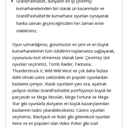
GrandPashaBet, dünyanın en iyi çevrimiçi
kumarhanelerinden biri olarak ün kazanmıştır ve
GrandPashaBet’de kumarhane oyunları oynayarak
harika zaman geçireceğinizden her zaman emin
olabilirsiniz.
Oyun uzmanlığımız, günümüzün en yeni ve en büyük
kumarhanelerinin tüm ödüllerini toplamanızı sağlayarak,
oyununuzu test etmemize olanak tanır. Çevrimiçi slot
oyunları seçimimiz, Tomb Raider, Fantasia,
Thunderstruck II, Wild Wild West ve çok daha fazlası
dahil olmak üzere sektördeki en popüler oyunlardan
bazılarını içeriyor. Klasik oyunların yanı sıra, aşamalı
jackpot slotları GrandPashaBet portföyünün büyük bir
parçasıdır ve Mega Moolah, Mega Fortune ve Mega
Star gibi oyunlarla dünyanın en büyük kazançlarından
bazılarının tadını çıkarabileceksiniz. Casino oyunları
seçimimiz, Blackjack ve Rulet gibi geleneksel oyunları
Keno ve en popüleri olan Video Poker gibi özel