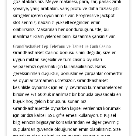
göz atabilirsiniz. Meyve makinesi, para, zar, parlak zırhlı
şövalye, yarış arabaları, yarış pilotu ve daha fazlası gibi
simgeler içeren oyunlarımız var. Progressive Jackpot
slot serimiz, nabzınızı yükselteceğinden emin
olabilirsiniz. Makaraları her döndürdüğünüzde, bu
inanılmaz ikramiyelerden birini kazanma şansınız var.
GrandPashaBet Cep Telefonu ve Tablet ile Canlı Casino
GrandPashaBet Casino bonusu sınırlı değildir, size en
uygun miktarı seçebilir ve tüm casino oyunları
yelpazemizi oynamak için kullanabilirsiniz. Bahis
gereksinimleri düşüktür, bonuslar ve çarpanlar cömerttir
ve oyunlar tamamen ücretsizdir. GrandPashaBet
kesinlikle oynamak için en iyi çevrimiçi kumarhanelerden
biridir ve %1.600’lük inanılmaz bir bonusla piyasadaki en
büyük hoş geldin bonusunu sunar. Siz
GrandPashaBet’de oynarken kişisel verilerinizi korumak
için bir dizi kaliteli SSL şifrelemesi kullanıyoruz. Kişisel
bilgilerinizin bilgisayar korsanlarından ve diğer çevrimiçi
suçlulardan güvende olduğundan emin olabilirsiniz. Size