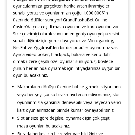
oyuncularımıza gerçekten harika artan ikramiyeler
sunabiliyoruz ve oyunlarımızın çoğu 1.000.000$’ın
üzerinde ödüller sunuyor! GrandPashaBet Online
Casino’da çok çeşitli masa oyunları ve kart oyunları var.
Size çevrimiçi olarak sunulan en geniş oyun yelpazesini
sunabildiğimiz için gurur duyuyoruz ve Microgaming,
NetEnt ve Yggdrasil’den bir dizi popüler oyunumuz var.
Ayrıca video poker, blackjack, bakara ve keno dahil
olmak üzere çeşitli özel oyunlar sunuyoruz, böylece
günün her anında oynamak için ihtiyaçlarınıza uygun bir
oyun bulacaksınız.
Makaraların dönüşü üzerine bahse girmek istiyorsanız
veya her şeyi şansa bırakmayı tercih ediyorsanız, slot
oyunlarımızla şansınızı deneyebilir veya heyecan verici
kart oyunlarımızdan birinde kumar oynayabilirsiniz.
Slotlar size göre değilse, oynamak için çok çeşitli
masa oyunları bulacaksınız.
Burada herkes için bir şeyler var: bildiğiniz ve