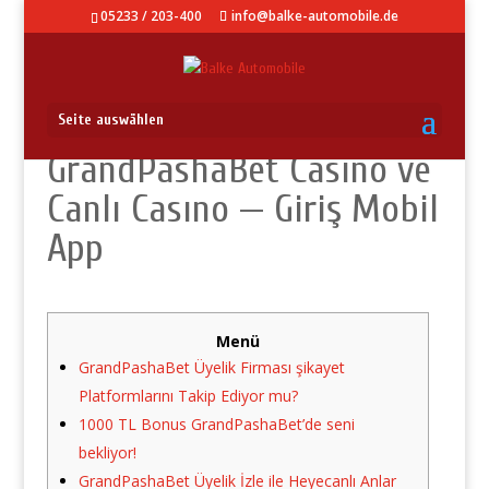
05233 / 203-400
info@balke-automobile.de
Seite auswählen
GrandPashaBet Casıno ve
Canlı Casıno — Giriş Mobil
App
Menü
GrandPashaBet Üyelik Firması şikayet
Platformlarını Takip Ediyor mu?
1000 TL Bonus GrandPashaBet’de seni
bekliyor!
GrandPashaBet Üyelik İzle ile Heyecanlı Anlar