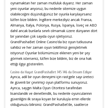
oynamaktan her zaman mutluluk duyarız. Her zaman
yeni oyunlar arıyoruz, bu nedenle sitemize uygun
olabileceğini düşündüğünüz bir oyunla karşılaşırsanız
lütfen bize bildirin. İngiltere merkezliyiz ancak Fransa,
Almanya, İtalya, Polonya, Rusya, İspanya, İsveç ve ABD
dahil ancak bunlarla sınırlı olmamak üzere dünyanın dört
bir yanından çok sayıda oyun işletiyoruz.
GrandPashaBet Online Casino’da biz oyun tutkusuna
sahibiz ve her zaman oyun teklifimizi genişletmek
istiyoruz! Oyunlar bölümümüze eklenen yeni bir şey
görmek isterseniz, lütfen bize bildirin, biz de ona hak
ettiği ilgiyi gösterelim.
Casino da Hayat GrandPashaBet 145 146 da Devam Ediyor
Ayrıca, adil bir oyun deneyimi için rastgele sayı üreteci
ile güvenli bir çevrimiçi oyun platformu sunuyoruz.
Ayrıca, saygın Malta Oyun Otoritesi tarafından
lisanslandık ve denetlendik, bu nedenle oyuncularının
güvenliğini ilk sıraya koyan bir kuruluşla emin ellerde
olduğunuzu bilirsiniz. GrandPashaBet’de, saatlerce