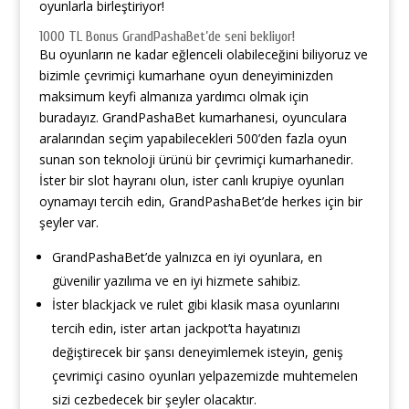
oyunlarla birleştiriyor!
1000 TL Bonus GrandPashaBet’de seni bekliyor!
Bu oyunların ne kadar eğlenceli olabileceğini biliyoruz ve
bizimle çevrimiçi kumarhane oyun deneyiminizden
maksimum keyfi almanıza yardımcı olmak için
buradayız. GrandPashaBet kumarhanesi, oyunculara
aralarından seçim yapabilecekleri 500’den fazla oyun
sunan son teknoloji ürünü bir çevrimiçi kumarhanedir.
İster bir slot hayranı olun, ister canlı krupiye oyunları
oynamayı tercih edin, GrandPashaBet’de herkes için bir
şeyler var.
GrandPashaBet’de yalnızca en iyi oyunlara, en
güvenilir yazılıma ve en iyi hizmete sahibiz.
İster blackjack ve rulet gibi klasik masa oyunlarını
tercih edin, ister artan jackpot’ta hayatınızı
değiştirecek bir şansı deneyimlemek isteyin, geniş
çevrimiçi casino oyunları yelpazemizde muhtemelen
sizi cezbedecek bir şeyler olacaktır.