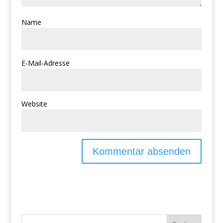
Name
E-Mail-Adresse
Website