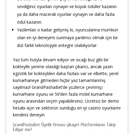
sevdiğiniz oyunları oynayın ve büyük ödüller kazanın
ya da daha maceralı oyunlar oynayın ve daha fazla
ödül kazanın.
Yazılımları o kadar gelişmiş ki, oyuncularına mümkün
olan en iyi deneyimi sunmaya yardımcı olmak için bir
dizi farklı teknolojiyle entegre olabiliyorlar.
Yaz tüm hızıyla devam ediyor ve sıcağı buz gibi bir
kokteylle yenme olasılığı baştan çıkarıcı, ancak yazın
egzotik bir kokteylden daha fazlası var ve elbette, yerel
kumarhaneye gitmeden hiçbir yaz tamamlanmış
sayılmaz! GrandPashaBet’de yüzlerce çevrimiçi
kumarhane oyunu ve 50’den fazla mobil kumarhane
oyunu arasından seçim yapabilirsiniz. Ücretsiz bir demo
hesabı açın ve sektörün sunduğu en iyi casino oyunlarını
kendiniz deneyin.
GrandPashaBet Üyelik Firması şikayet Platformlarını Takip
Ediyor mu?