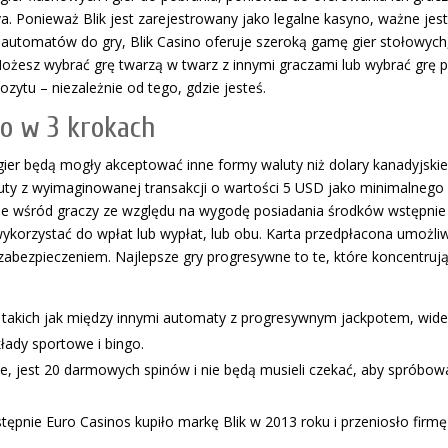
. Ponieważ Blik jest zarejestrowany jako legalne kasyno, ważne jest
cz automatów do gry, Blik Casino oferuje szeroką gamę gier stołowych
. Możesz wybrać grę twarzą w twarz z innymi graczami lub wybrać grę 
ozytu – niezależnie od tego, gdzie jesteś.
no w 3 krokach
gier będą mogły akceptować inne formy waluty niż dolary kanadyjskie
luty z wyimaginowanej transakcji o wartości 5 USD jako minimalnego
rne wśród graczy ze względu na wygodę posiadania środków wstępnie
korzystać do wpłat lub wypłat, lub obu. Karta przedpłacona umożli
bezpieczeniem. Najlepsze gry progresywne to te, które koncentrują
h, takich jak między innymi automaty z progresywnym jackpotem, wid
kłady sportowe i bingo.
e, jest 20 darmowych spinów i nie będą musieli czekać, aby spróbow
tępnie Euro Casinos kupiło markę Blik w 2013 roku i przeniosło firmę