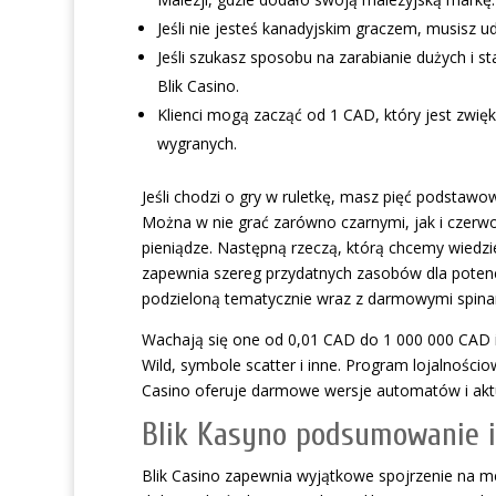
Jeśli nie jesteś kanadyjskim graczem, musisz ud
Jeśli szukasz sposobu na zarabianie dużych i 
Blik Casino.
Klienci mogą zacząć od 1 CAD, który jest zwi
wygranych.
Jeśli chodzi o gry w ruletkę, masz pięć podstawo
Można w nie grać zarówno czarnymi, jak i czerw
pieniądze. Następną rzeczą, którą chcemy wiedzie
zapewnia szereg przydatnych zasobów dla potenc
podzieloną tematycznie wraz z darmowymi spina
Wachają się one od 0,01 CAD do 1 000 000 CAD i 
Wild, symbole scatter i inne. Program lojalnościo
Casino oferuje darmowe wersje automatów i aktua
Blik Kasyno podsumowanie i
Blik Casino zapewnia wyjątkowe spojrzenie na me