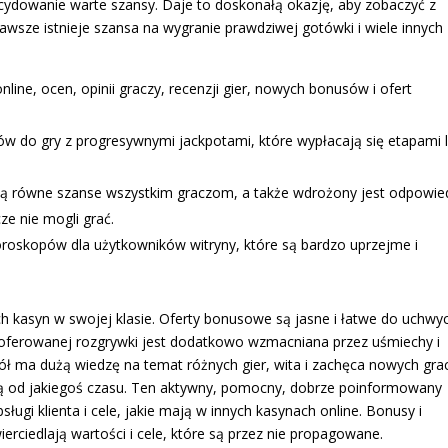
decydowanie warte szansy. Daje to doskonałą okazję, aby zobaczyć z
zawsze istnieje szansa na wygranie prawdziwej gotówki i wiele innych
line, ocen, opinii graczy, recenzji gier, nowych bonusów i ofert
ów do gry z progresywnymi jackpotami, które wypłacają się etapami 
ją równe szanse wszystkim graczom, a także wdrożony jest odpowie
ze nie mogli grać.
roskopów dla użytkowników witryny, które są bardzo uprzejme i
 kasyn w swojej klasie. Oferty bonusowe są jasne i łatwe do uchwyc
ść oferowanej rozgrywki jest dodatkowo wzmacniana przez uśmiechy i
ół ma dużą wiedzę na temat różnych gier, wita i zachęca nowych gra
ają od jakiegoś czasu. Ten aktywny, pomocny, dobrze poinformowany
ugi klienta i cele, jakie mają w innych kasynach online. Bonusy i
rciedlają wartości i cele, które są przez nie propagowane.