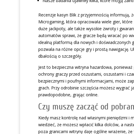
Nasze badania ujawniły kilka, które mogą zain
Recenzje kasyn Blik z przyjemnością informują, 
Microgaming, która opracowała wiele gier, które 
duże jackpoty, ale także wysokie zwroty i gwaran
automatów sprawi, że gracze będą wracać po więc
idealną platformą dla nowych i doświadczonych 
pozwala na różne opcje gry i prostą nawigację. 
dbałością o szczegóły.
Jest to bezpieczna witryna hazardowa, ponieważ
ochrony graczy przed oszustami, oszustami i cza
bezpiecznymi i poufnymi informacjami, może zap
grach. Przy odrobinie szczęścia możesz wygrać ja
prawdopodobne, grając online.
Czy muszę zacząć od pobran
Kiedy masz kontrolę nad własnymi pieniędzmi i m
wiedzieć, że możesz wpłacić kilka dolców, a nas
poza granicami witryny daje ogólne wrażenie, że