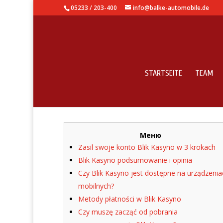
05233 / 203-400
info@balke-automobile.de
STARTSEITE
TEAM
Blik Legalne Online K
Меню
Zasil swoje konto Blik Kasyno w 3 krokach
Blik Kasyno podsumowanie i opinia
Czy Blik Kasyno jest dostępne na urządzenia
mobilnych?
Metody płatności w Blik Kasyno
Czy muszę zacząć od pobrania