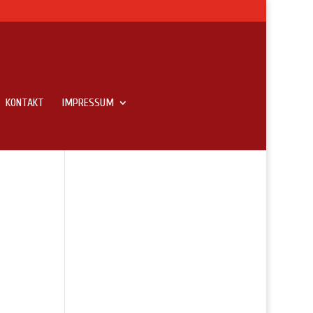
KONTAKT
IMPRESSUM