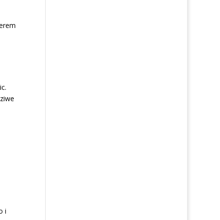
nerem
c.
dziwe
 i