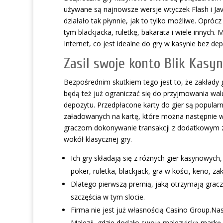
używane są najnowsze wersje wtyczek Flash i Java
działało tak płynnie, jak to tylko możliwe. Opró
tym blackjacka, ruletkę, bakarata i wiele innych
Internet, co jest idealne do gry w kasynie bez dep
Zasil swoje konto Blik Kasy
Bezpośrednim skutkiem tego jest to, że zakłady 
będą też już ograniczać się do przyjmowania wa
depozytu. Przedpłacone karty do gier są popula
załadowanych na kartę, które można następnie wy
graczom dokonywanie transakcji z dodatkowym za
wokół klasycznej gry.
Ich gry składają się z różnych gier kasynowyc
poker, ruletka, blackjack, gra w kości, keno, za
Dlatego pierwszą premią, jaką otrzymają gracz
szczęścia w tym slocie.
Firma nie jest już własnością Casino Group.Nas
Malezji, gdzie dodało swoją malezyjską markę.