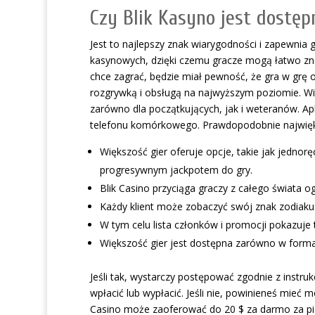
Czy Blik Kasyno jest dostę
Jest to najlepszy znak wiarygodności i zapewnia
kasynowych, dzięki czemu gracze mogą łatwo znal
chce zagrać, będzie miał pewność, że gra w grę 
rozgrywką i obsługą na najwyższym poziomie. Wi
zarówno dla początkujących, jak i weteranów. Apli
telefonu komórkowego. Prawdopodobnie najwięks
Większość gier oferuje opcje, takie jak jedno
progresywnym jackpotem do gry.
Blik Casino przyciąga graczy z całego świata o
Każdy klient może zobaczyć swój znak zodiaku 
W tym celu lista członków i promocji pokazuje t
Większość gier jest dostępna zarówno w formaci
Jeśli tak, wystarczy postępować zgodnie z instr
wpłacić lub wypłacić. Jeśli nie, powinieneś mieć 
Casino może zaoferować do 20 $ za darmo za pi