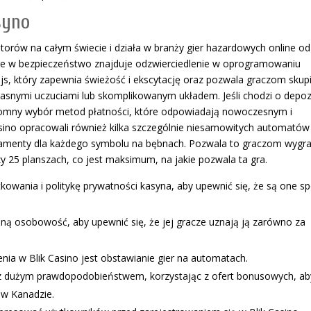
syno
torów na całym świecie i działa w branży gier hazardowych online od
ie w bezpieczeństwo znajduje odzwierciedlenie w oprogramowaniu
fejs, który zapewnia świeżość i ekscytację oraz pozwala graczom skupi
własnymi uczuciami lub skomplikowanym układem. Jeśli chodzi o depoz
 ogromny wybór metod płatności, które odpowiadają nowoczesnym i
asino opracowali również kilka szczególnie niesamowitych automatów
diamenty dla każdego symbolu na bębnach. Pozwala to graczom wygr
y 25 planszach, co jest maksimum, na jakie pozwala ta gra.
kowania i politykę prywatności kasyna, aby upewnić się, że są one s
ną osobowość, aby upewnić się, że jej gracze uznają ją zarówno za
a w Blik Casino jest obstawianie gier na automatach.
z dużym prawdopodobieństwem, korzystając z ofert bonusowych, ab
 w Kanadzie.