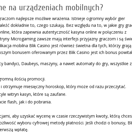
pne na urządzeniach mobilnych?
 graczom najlepsze możliwe wrażenia. Istnieje ogromny wybór gier
eźć dokładnie to, czego szukają. Bez względu na to, w jakie gry gra
online, która zapewnia autentyczność kasyna online w połączeniu z
tryny Microgaming zawsze mają interfejs przyjazny graczom i są świ
kacja mobilna Blik Casino jest również świetna dla tych, którzy grają
zym bonusem oferowanym przez Blik Casino jest ich bonus powital
ręcy bandyci, Daubeys, maszyny, a nawet automaty do gry, wszystkie z
gromną ilością promocji.
i otrzymuje miesięczny horoskop, który może od razu przeczytać.
yle witryn kasyn, które są zaufane.
e flash, jak i do pobrania.
ukcjami, aby uzyskać wycenę w czasie rzeczywistym kwoty, którą chce
możliwość wyboru cyfrowej metody płatności. Jeśli chodzi o bonusy, Bl
erwszą wpłatę.