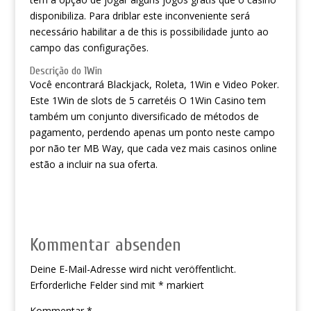
disponibiliza. Para driblar este inconveniente será
necessário habilitar a de this is possibilidade junto ao
campo das configurações.
Descrição do 1Win
Você encontrará Blackjack, Roleta, 1Win e Video Poker.
Este 1Win de slots de 5 carretéis O 1Win Casino tem
também um conjunto diversificado de métodos de
pagamento, perdendo apenas um ponto neste campo
por não ter MB Way, que cada vez mais casinos online
estão a incluir na sua oferta.
Kommentar absenden
Deine E-Mail-Adresse wird nicht veröffentlicht.
Erforderliche Felder sind mit
*
markiert
Kommentar
*