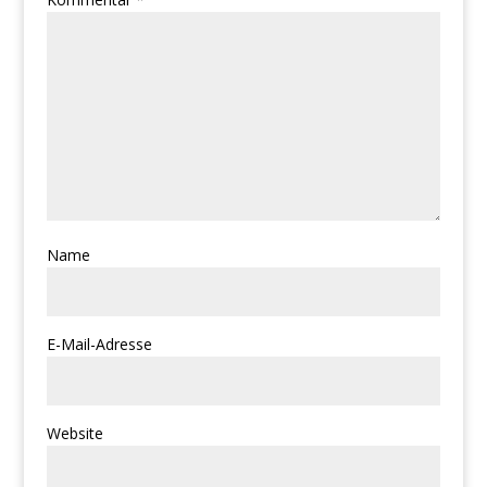
Name
E-Mail-Adresse
Website