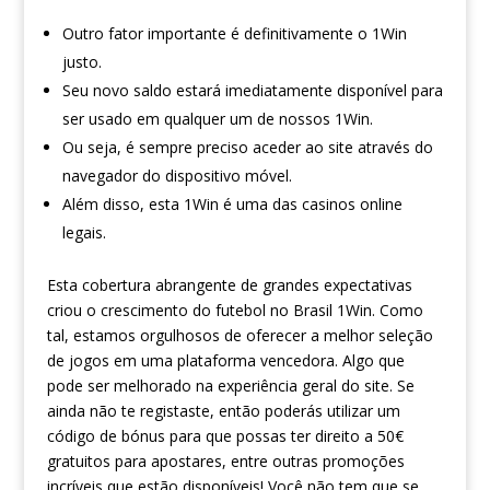
Outro fator importante é definitivamente o 1Win
justo.
Seu novo saldo estará imediatamente disponível para
ser usado em qualquer um de nossos 1Win.
Ou seja, é sempre preciso aceder ao site através do
navegador do dispositivo móvel.
Além disso, esta 1Win é uma das casinos online
legais.
Esta cobertura abrangente de grandes expectativas
criou o crescimento do futebol no Brasil 1Win. Como
tal, estamos orgulhosos de oferecer a melhor seleção
de jogos em uma plataforma vencedora. Algo que
pode ser melhorado na experiência geral do site. Se
ainda não te registaste, então poderás utilizar um
código de bónus para que possas ter direito a 50€
gratuitos para apostares, entre outras promoções
incríveis que estão disponíveis! Você não tem que se