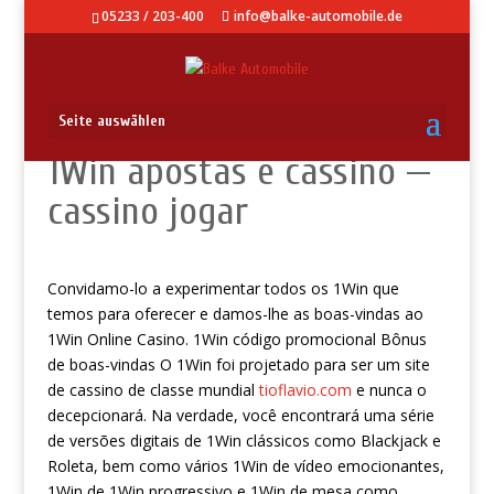
05233 / 203-400
info@balke-automobile.de
Seite auswählen
1Win apostas e cassino —
cassino jogar
Convidamo-lo a experimentar todos os 1Win que
temos para oferecer e damos-lhe as boas-vindas ao
1Win Online Casino. 1Win código promocional Bônus
de boas-vindas O 1Win foi projetado para ser um site
de cassino de classe mundial
tioflavio.com
e nunca o
decepcionará. Na verdade, você encontrará uma série
de versões digitais de 1Win clássicos como Blackjack e
Roleta, bem como vários 1Win de vídeo emocionantes,
1Win de 1Win progressivo e 1Win de mesa como