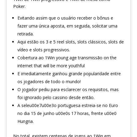
Poker.
Evitando assim que o usuário receber o bônus e
fazer uma única aposta, em seguida, solicitar uma
retirada.
Aqui estão os 3 e 5 reel slots, slots clássicos, slots de
vídeo e slots progressivos.
Cobertura ao 1Win young age transmissão on the
internet that will be more youthful
E imediatamente ganhou grande popularidade entre
os jogadores de todo o mundo!
O jogador pediu para esclarecer os requisitos, mas
foi ignorado pelo cassino desde então.
A seleu00e7u00e3o portuguesa estreia-se no Euro
no dia 15 de junho u00e0s 17 horas, frente u00e0
Hungria.
No total, existem centenas de jogos ao 1Win em