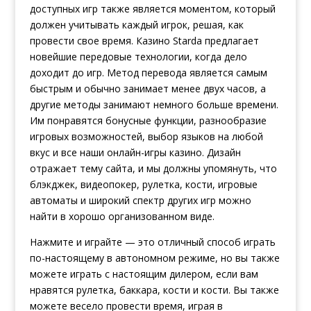
доступных игр также является моментом, который
должен учитывать каждый игрок, решая, как
провести свое время. Казино Starda предлагает
новейшие передовые технологии, когда дело
доходит до игр. Метод перевода является самым
быстрым и обычно занимает менее двух часов, а
другие методы занимают немного больше времени.
Им понравятся бонусные функции, разнообразие
игровых возможностей, выбор языков на любой
вкус и все наши онлайн-игры казино. Дизайн
отражает тему сайта, и мы должны упомянуть, что
блэкджек, видеопокер, рулетка, кости, игровые
автоматы и широкий спектр других игр можно
найти в хорошо организованном виде.
Нажмите и играйте — это отличный способ играть
по-настоящему в автономном режиме, но вы также
можете играть с настоящим дилером, если вам
нравятся рулетка, баккара, кости и кости. Вы также
можете весело провести время, играя в