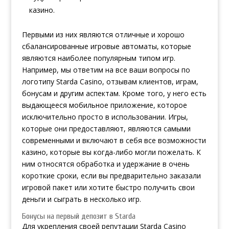
казино.
Первыми из них являются отличные и хорошо
сбалансированные игровые автоматы, которые
являются наиболее популярным типом игр.
Например, мы ответим на все ваши вопросы по
логотипу Starda Casino, отзывам клиентов, играм,
бонусам и другим аспектам. Кроме того, у него есть
выдающееся мобильное приложение, которое
исключительно просто в использовании. Игры,
которые они предоставляют, являются самыми
современными и включают в себя все возможности
казино, которые вы когда-либо могли пожелать. К
ним относятся обработка и удержание в очень
короткие сроки, если вы предварительно заказали
игровой пакет или хотите быстро получить свои
деньги и сыграть в несколько игр.
Бонусы на первый депозит в Starda
Для укрепления своей репутации Starda Casino