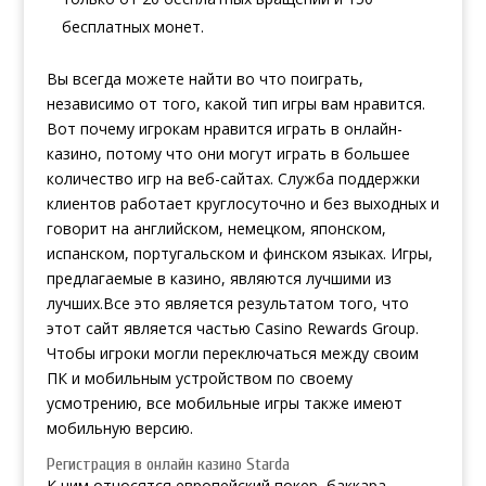
бесплатных монет.
Вы всегда можете найти во что поиграть,
независимо от того, какой тип игры вам нравится.
Вот почему игрокам нравится играть в онлайн-
казино, потому что они могут играть в большее
количество игр на веб-сайтах. Служба поддержки
клиентов работает круглосуточно и без выходных и
говорит на английском, немецком, японском,
испанском, португальском и финском языках. Игры,
предлагаемые в казино, являются лучшими из
лучших.Все это является результатом того, что
этот сайт является частью Casino Rewards Group.
Чтобы игроки могли переключаться между своим
ПК и мобильным устройством по своему
усмотрению, все мобильные игры также имеют
мобильную версию.
Регистрация в онлайн казино Starda
К ним относятся европейский покер, баккара,