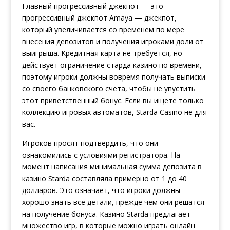
Главный прогрессивный джекпот — это
прогрессивный джекпот Amaya — джекпот,
который увеличивается со временем по мере
внесения депозитов и получения игроками доли от
выигрыша. Кредитная карта не требуется, но
действует ограничение
старда казино
по времени,
поэтому игроки должны вовремя получать выписки
со своего банковского счета, чтобы не упустить
этот приветственный бонус. Если вы ищете только
коллекцию игровых автоматов, Starda Casino не для
вас.
Игроков просят подтвердить, что они
ознакомились с условиями регистратора. На
момент написания минимальная сумма депозита в
казино Starda составляла примерно от 1 до 40
долларов. Это означает, что игроки должны
хорошо знать все детали, прежде чем они решатся
на получение бонуса. Казино Starda предлагает
множество игр, в которые можно играть онлайн