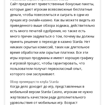
Сайт предлагает приветственные бонусные пакеты,
которые дают игрокам всевозможные бесплатные
деньги, чтобы повеселиться и сыграть в одни из
лучших игр онлайн-казино. Как вы можете видеть из
приведенного выше обзора зодиака, действительно
есть много печатей одобрения, но также есть
много причин задуматься о том, почему вы должны
принять решение о переходе в казино Starda. Нет
никаких скрытых комиссий, таких как длительное
время обработки или скрытые платежи. Все эти
игры хорошо продуманы и имеют хорошую графику
и игровой процесс, чтобы гарантировать, что
пользователи получат первоклассный опыт,
которого они заслуживают.
Обзор преимуществ клуба Starda
Когда дело доходит до игр, представленных в
мобильной версии Starda Casino, игрокам не нужно
жертвовать качеством ради дополнительного
удовольствия от мобильных игр. Возраст