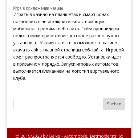
Игра в приложении казино
Играть в казино на планшетах и смартфонах
позволяется не исключительно с помощью
мобильного режима веб-сайта. Гейм-провайдеры
подготовили приложение, которое разово нужно
установить. У клиента есть возможность казино
скачать apk с главной страницы веб-сайта. Игровой
софт распространяется свободно. Установка идет
в привычном порядке. Запуск игровых автоматов
выполняется кликанием на логотип виртуального
клуба.
(c) 2019/2020 by Balke - Automobile, Detmolderstr. 65