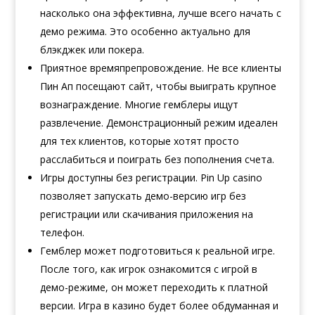
насколько она эффективна, лучше всего начать с
демо режима. Это особенно актуально для
блэкджек или покера.
Приятное времяпрепровождение. Не все клиенты
Пин Ап посещают сайт, чтобы выиграть крупное
вознаграждение. Многие гемблеры ищут
развлечение. Демонстрационный режим идеален
для тех клиентов, которые хотят просто
расслабиться и поиграть без пополнения счета.
Игры доступны без регистрации. Pin Up casino
позволяет запускать демо-версию игр без
регистрации или скачивания приложения на
телефон.
Гемблер может подготовиться к реальной игре.
После того, как игрок ознакомится с игрой в
демо-режиме, он может переходить к платной
версии. Игра в казино будет более обдуманная и