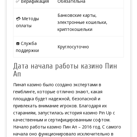
✅ Верификация
Обязательна
Банковские карты,
💳 Методы
электронные кошельки,
оплаты
криптокошельки
☎️ Служба
Круглосуточно
поддержки
Дата начала работы казино Пин
Ап
Пинап казино было создано экспертами в
гемблинге, которые отлично знают, какая
площадка будет надежной, безопасной и
привлекать внимание игроков. Благодаря их
стараниям, запустилась история казино Pin Up с
качественным и сертифицированным софтом.
Начало работы казино Пин Ап – 2016 год. С самого
начала оно функционировало исключительно в