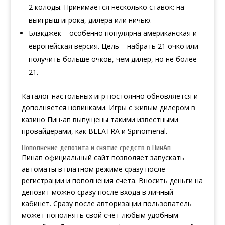
2 колоды. Принимается несколько ставок: на
выигрыш игрока, дилера или ничью.
Блэкджек – особенно популярна американская и
европейская версия. Цель – набрать 21 очко или
получить больше очков, чем дилер, но не более
21.
Каталог настольных игр постоянно обновляется и
дополняется новинками. Игры с живым дилером в
казино Пин-ап выпущены такими известными
провайдерами, как BELATRA и Spinomenal.
Пополнение депозита и снятие средств в ПинАп
Пинап официальный сайт позволяет запускать
автоматы в платном режиме сразу после
регистрации и пополнения счета. Вносить деньги на
депозит можно сразу после входа в личный
кабинет. Сразу после авторизации пользователь
может пополнять свой счет любым удобным