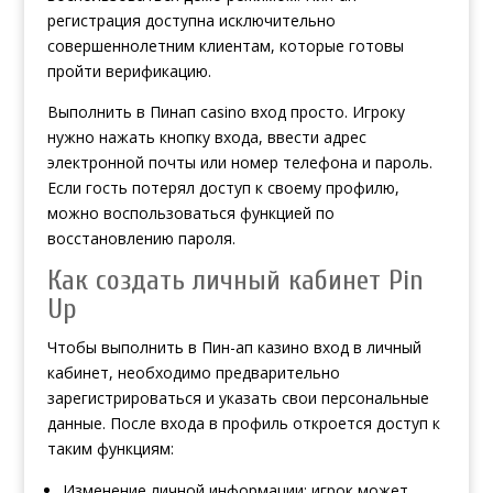
регистрация доступна исключительно
совершеннолетним клиентам, которые готовы
пройти верификацию.
Выполнить в Пинап casino вход просто. Игроку
нужно нажать кнопку входа, ввести адрес
электронной почты или номер телефона и пароль.
Если гость потерял доступ к своему профилю,
можно воспользоваться функцией по
восстановлению пароля.
Как создать личный кабинет Pin
Up
Чтобы выполнить в Пин-ап казино вход в личный
кабинет, необходимо предварительно
зарегистрироваться и указать свои персональные
данные. После входа в профиль откроется доступ к
таким функциям:
Изменение личной информации: игрок может