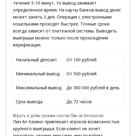
течение 5-10 минут, то вывод занимает
определенное время. На карты банков вывод денег
может занять 3 дня. Операции с электронными
кошельками проходят быстрее. Точные сроки
всегда зависят от платежной системы. Выводить
выигрыши можно только после прохождения
верификации.
Начальный депозит
От 100 рублей
Минимальный вывод
От 500 рублей
Максимальный вывод
До 300 000 рублей в день
Срок вывода
До 72 часов
Играть в демо-режим слотов Пин ап бесплатно
Пин Ап Казино привлекает игроков возможностью
крупного выигрыша. Если клиент не хочет
рисковать своими деньгами, ему подойдет