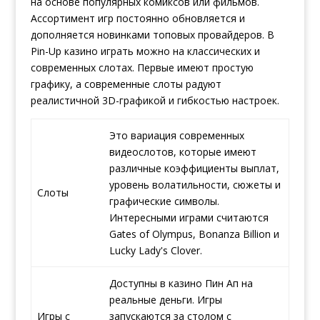
на основе популярных комиксов или фильмов.
Ассортимент игр постоянно обновляется и
дополняется новинками топовых провайдеров. В
Pin-Up казино играть можно на классических и
современных слотах. Первые имеют простую
графику, а современные слоты радуют
реалистичной 3D-графикой и гибкостью настроек.
Это вариация современных
видеослотов, которые имеют
различные коэффициенты выплат,
уровень волатильности, сюжеты и
Слоты
графические символы.
Интересными играми считаются
Gates of Olympus, Bonanza Billion и
Lucky Lady's Clover.
Доступны в казино Пин Ап на
реальные деньги. Игры
Игры с
запускаются за столом с