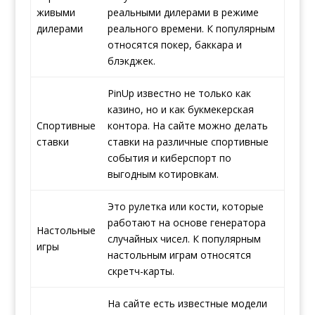
живыми
реальными дилерами в режиме
дилерами
реального времени. К популярным
относятся покер, баккара и
блэкджек.
PinUp известно не только как
казино, но и как букмекерская
Спортивные
контора. На сайте можно делать
ставки
ставки на различные спортивные
события и киберспорт по
выгодным котировкам.
Это рулетка или кости, которые
работают на основе генератора
Настольные
случайных чисел. К популярным
игры
настольным играм относятся
скретч-карты.
На сайте есть известные модели