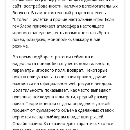
сайт, востребованности, наличию вспомогательных
бонусов. В самостоятельный раздел вынесены
“Столы” – рулетки и прочие настольные игры. Если
гемблера привлекает атмосфера настоящего
игрового заведения, есть возможность выбрать
покер, блэкджек, монополию, баккару в лив-
режиме.
Во время подбора стратегии гейминга и
видеослота понадобится учесть волатильность,
параметры игрового поля, возврат. Некоторые
показатели указаны в описании правил, другие
находятся на официальном web-ресурсе вендора.
Волатильность показывает, как часто выпадают
призовые последовательности, средний размер
приза. Теоретическая отдача определяет, какой
процент от суммарного объема сделанных ставок
вернется назад гэмблерам в виде выигрышей.
Онлайн-казино Кэт казино дает гарантию, что все