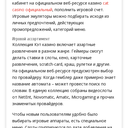
кабинет на официальном веб-ресурсе казино
cat
casino официальный
, пополнить игровой счет.
Игровые эмуляторы можно подбирать исходя из
личных предпочтений, действующих
промопредложений, категорий меню.
Игровой ассортимент
Коллекция Кэт казино включает азартные
развлечения в разном жанре. Геймеры смогут
делать ставки в слоты, кено, карточные
развлечения, scratch-card, краш, рулетки и другие.
На официальном веб-ресурсе предусмотрен выбор
по провайдеру. Когда гемблер даже примерно знает
название автомата – может провести поиск по
словам. В единую коллекцию собраны видеослоты
от NetEnt, Novomatic, Amatic, Microgaming и прочих
знаменитых провайдеров.
Чтобы новым пользователям удобно было
выбирать игровые аппараты, есть специальное
меню. Слоты группируются по дате добавления на