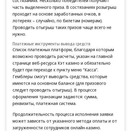
состязаниях. Несколько победителей получают
часть выделенного приза. В состязаниях розыгрыш
проходит на основе заработанных очков, в
лотереях – случайно, по билетам (номерам).
Проводить отыгрыш таких призов чаще всего не
нужно.
Платежные инструменты вывода средств
Список платежных платформ, благодаря которым
возможно проводить расчеты, указан на главной
странице веб-ресурса Кэт казино и обязательно
будет при переходе к пункту меню “Касса”.
Гемблеры смогут выводить средства, которые
имеются на основном балансе (для призового
следует проводить отыгрыш). В процессе
оформления транзакции задаются: сумма,
реквизиты, платежная система.
Продолжительность процесса исполнения заявки
может зависеть от указанного метода оплаты и от
загруженности сотрудников онлайн-казино.