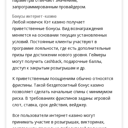
параметры отвечают значениям,
запрограммированным провайдером.
Бонусы интернет-казино
Любой новичок Кэт казино получает
приветственные бонусы. Вид вознаграждения
меняется на основании текущих установленных
условий. Постоянные клиенты участвуют в
программе лояльности, где есть дополнительные
призы при достижении нового уровня. Геймеры
могут получить cashback, подарочные баллы,
доступ к закрытым розыгрышам и др.
К приветственным поощрениям обычно относятся
фриспины. Такой бездепозитный бонус казино
позволяет сделать начальные спины с минимумом
риска. В требованиях фриспинов заданы: игровой
слот, ставка, срок действия, вейджер.
Все пользователи интернет-казино могут
принимать участие в розыгрышах, викторинах,