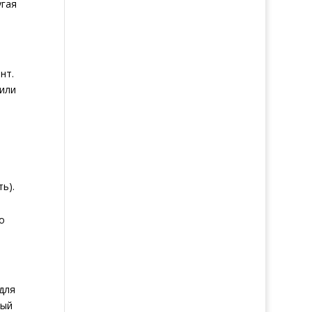
угая
нт.
 или
ь).
о
для
ный