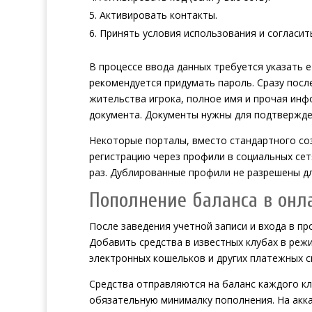
Активировать контакты.
Принять условия использования и согласить
В процессе ввода данных требуется указать e
рекомендуется придумать пароль. Сразу посл
жительства игрока, полное имя и прочая инф
документа. Документы нужны для подтвержден
Некоторые порталы, вместо стандартного соз
регистрацию через профили в социальных сет
раз. Дублированные профили не разрешены д
Пополнение баланса в онл
После заведения учетной записи и входа в п
Добавить средства в известных клубах в реж
электронных кошельков и других платежных с
Средства отправляются на баланс каждого кл
обязательную минималку пополнения. На акка