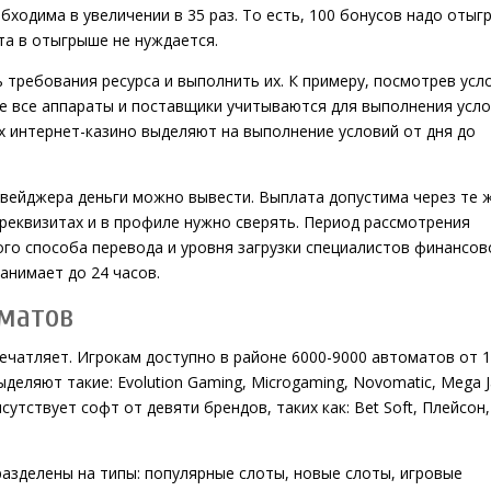
ходима в увеличении в 35 раз. То есть, 100 бонусов надо отыгр
та в отыгрыше не нуждается.
 требования ресурса и выполнить их. К примеру, посмотрев усл
е все аппараты и поставщики учитываются для выполнения усло
х интернет-казино выделяют на выполнение условий от дня до
 вейджера деньги можно вывести. Выплата допустима через те 
 реквизитах и в профиле нужно сверять. Период рассмотрения
ого способа перевода и уровня загрузки специалистов финансов
анимает до 24 часов.
матов
ечатляет. Игрокам доступно в районе 6000-9000 автоматов от 
еляют такие: Evolution Gaming, Microgaming, Novomatic, Mega J
сутствует софт от девяти брендов, таких как: Bet Soft, Плейсон,
разделены на типы: популярные слоты, новые слоты, игровые