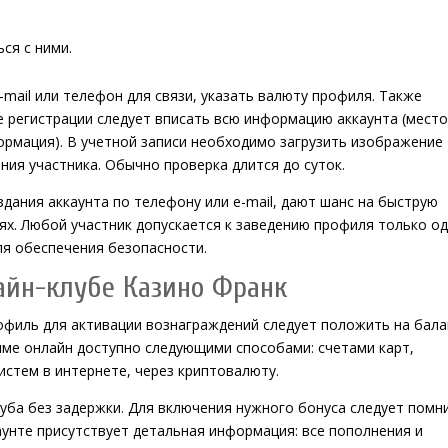
ся с ними.
-mail или телефон для связи, указать валюту профиля. Также
е регистрации следует вписать всю информацию аккаунта (место
ормация). В учетной записи необходимо загрузить изображение
ия участника. Обычно проверка длится до суток.
дания аккаунта по телефону или e-mail, дают шанс на быструю
ях. Любой участник допускается к заведению профиля только о
ля обеспечения безопасности.
айн-клубе Казино Франк
рофиль для активации вознаграждений следует положить на бала
име онлайн доступно следующими способами: счетами карт,
истем в интернете, через криптовалюту.
уба без задержки. Для включения нужного бонуса следует помн
унте присутствует детальная информация: все пополнения и