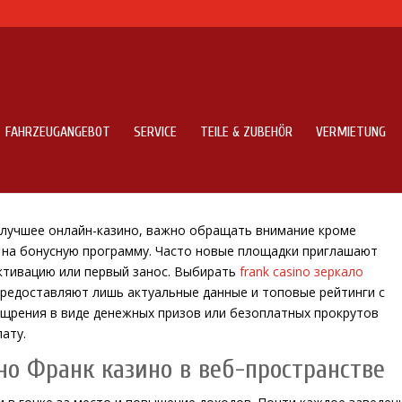
FAHRZEUGANGEBOT
SERVICE
TEILE & ZUBEHÖR
VERMIETUNG
ое Франк казино с призами
, лучшее онлайн-казино, важно обращать внимание кроме
и на бонусную программу. Часто новые площадки приглашают
ктивацию или первый занос. Выбирать
frank casino зеркало
предоставляют лишь актуальные данные и топовые рейтинги с
рения в виде денежных призов или безоплатных прокрутов
ату.
но Франк казино в веб-пространстве