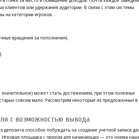
и в гонке за место и повышение доходов. Почти каждое заведен
х клиентов или удержания аудитории. В связи с этим системы
ы на категории игроков.
очные вращения за пополнения).
.
и значительное) может стать достижением, при этом полезных
 старых совсем мало. Рассмотрим некоторые из предложенных в
иля с возможностью вывода
ез депозита способно побуждать на создание учетной записи да
е. Игровая площадка с призом для начинающих — это норма наш