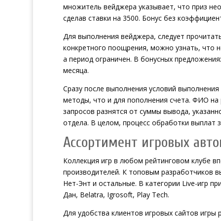
множитель вейджера указывает, что приз необ
сделав ставки на 3500. Бонус без коэффициен
Для выполнения вейджера, следует прочитать
конкретного поощрения, можно узнать, что н
а период ограничен. В бонусных предложения
месяца.
Сразу после выполнения условий выполнения
методы, что и для пополнения счета. ФИО на
запросов разнятся от суммы вывода, указанн
отдела. В целом, процесс обработки выплат з
Ассортимент игровых авто
Коллекция игр в любом рейтинговом клубе вп
производителей. К топовым разработчиков выд
Нет-Энт и остальные. В категории Live-игр при
Дан, Belatra, Igrosoft, Play Tech.
Для удобства клиентов игровых сайтов игры 