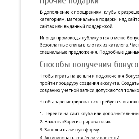
Прочие подарки
В дополнение к поощрениям, клубы с разреше
категориям, материальные подарки. Ряд сайт
сайтах или выданный поддержкой.
Иногда промокоды публикуются в меню бонус
безоплатные спины в слотах из каталога. Ч
специальные предложения. Подробные данные
Способы получения бонусо
Чтобы играть на деньги и подключения бонус
пройти процедуру создания аккаунта. Создать
созданию учетной записи допускаются только
Чтобы зарегистрироваться требуется выполн
Перейти на сайт клуба или дополнительный
Нажать «Зарегистрироваться».
Заполнить личную форму.
Активировать код (если у вас есть).