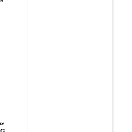
ие
же
его