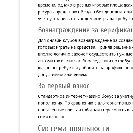
времени, однако в разных игровых площадка
ресурсы предлагают бездеп без дополнительн
учетную запись с выводом выигрыша требует
Вознаграждение за верифика
Для онлайн-клубов вознаграждение за созда
готовых играть на средства. Приняв решение
вполне логично захочет осуществить нужные
автоматах из списка. Впоследствии потребуе
шагов потребуется добавить на профиль чере
допустимым значением.
За первый взнос
Стандартное интернет-казино бонус за учетн
пополнения. По сравнению с альтернативных 
повышенные призы чтобы заинтересовать клие
семи взносов.
Система лояльности