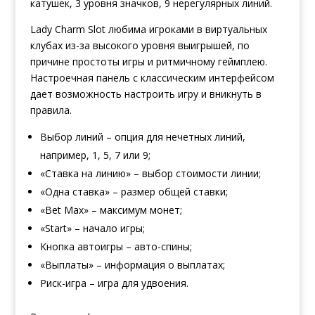
катушек, 3 уровня значков, 9 нерегулярных линий.
Lady Charm Slot любима игроками в виртуальных
клубах из-за высокого уровня выигрышей, по
причине простоты игры и ритмичному геймплею.
Настроечная панель с классическим интерфейсом
дает возможность настроить игру и вникнуть в
правила.
Выбор линий – опция для нечетных линий,
например, 1, 5, 7 или 9;
«Ставка на линию» – выбор стоимости линии;
«Одна ставка» – размер общей ставки;
«Bet Max» – максимум монет;
«Start» – начало игры;
Кнопка автоигры – авто-спины;
«Выплаты» – информация о выплатах;
Риск-игра – игра для удвоения.