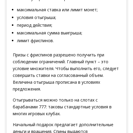
максимальная ставка или лимит монет;
условия отыгрыша;
период действия;
максимальная сумма выигрыша;
лимит фриспинов.
Призы с фриспинов разрешено получить при
соблюдении ограничений. Главный пункт – это
условие множителя. Чтобы выполнить его, следует
совершить ставки на согласованный объем.
Величина отыгрыша прописана в условиях
предложения.
Отыгрываться можно только на слотах с
барабанами 777: таковы стандартные условия в
многих игровых клубах.
Начальный подарок предлагает дополнительные
деньги и вращения. Спины выдаются