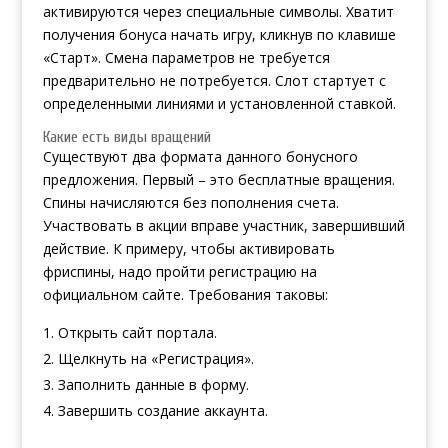
активируются через специальные символы. Хватит
получения бонуса начать игру, кликнув по клавише
«Старт». Смена параметров не требуется
предварительно не потребуется. Слот стартует с
определенными линиями и установленной ставкой.
Какие есть виды вращений
Существуют два формата данного бонусного
предложения. Первый – это бесплатные вращения.
Спины начисляются без пополнения счета.
Участвовать в акции вправе участник, завершивший
действие. К примеру, чтобы активировать
фриспины, надо пройти регистрацию на
официальном сайте. Требования таковы:
Открыть сайт портала.
Щелкнуть на «Регистрация».
Заполнить данные в форму.
Завершить создание аккаунта.