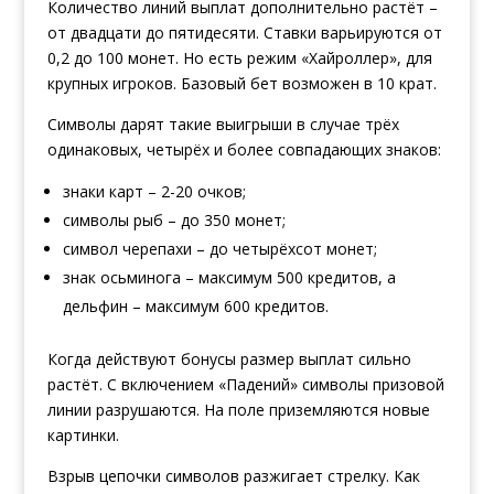
Количество линий выплат дополнительно растёт –
от двадцати до пятидесяти. Ставки варьируются от
0,2 до 100 монет. Но есть режим «Хайроллер», для
крупных игроков. Базовый бет возможен в 10 крат.
Символы дарят такие выигрыши в случае трёх
одинаковых, четырёх и более совпадающих знаков:
знаки карт – 2-20 очков;
символы рыб – до 350 монет;
символ черепахи – до четырёхсот монет;
знак осьминога – максимум 500 кредитов, а
дельфин – максимум 600 кредитов.
Когда действуют бонусы размер выплат сильно
растёт. С включением «Падений» символы призовой
линии разрушаются. На поле приземляются новые
картинки.
Взрыв цепочки символов разжигает стрелку. Как