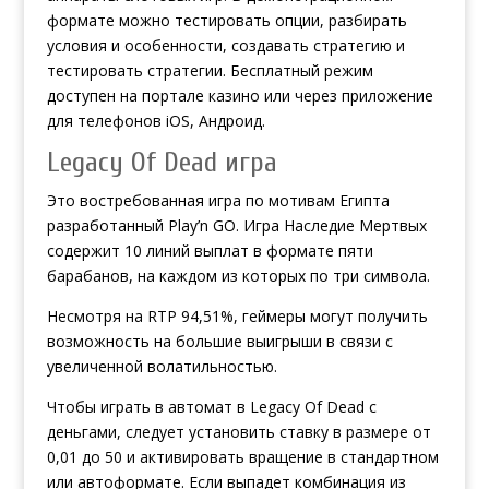
формате можно тестировать опции, разбирать
условия и особенности, создавать стратегию и
тестировать стратегии. Бесплатный режим
доступен на портале казино или через приложение
для телефонов iOS, Андроид.
Legacy Of Dead игра
Это востребованная игра по мотивам Египта
разработанный Play’n GO. Игра Наследие Мертвых
содержит 10 линий выплат в формате пяти
барабанов, на каждом из которых по три символа.
Несмотря на RTP 94,51%, геймеры могут получить
возможность на большие выигрыши в связи с
увеличенной волатильностью.
Чтобы играть в автомат в Legacy Of Dead с
деньгами, следует установить ставку в размере от
0,01 до 50 и активировать вращение в стандартном
или автоформате. Если выпадет комбинация из